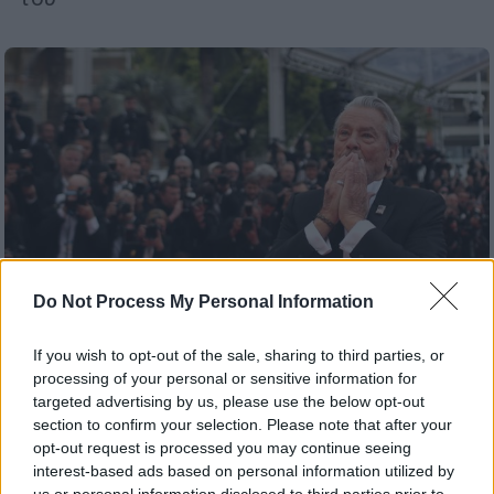
Do Not Process My Personal Information
If you wish to opt-out of the sale, sharing to third parties, or
processing of your personal or sensitive information for
Lifestyle
|
21.08.2024 11:39
targeted advertising by us, please use the below opt-out
section to confirm your selection. Please note that after your
Η ανατριχιαστική επιθυμία του Αλέν
opt-out request is processed you may continue seeing
Ντελόν που ευτυχώς δεν έγινε
interest-based ads based on personal information utilized by
πραγματικότητα
us or personal information disclosed to third parties prior to