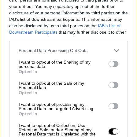
your opt-out. You may separately opt-out of the further
Ο ηθοποιός, που πέθανε σε ηλικία 88 ετών
disclosure of your personal information by third parties on the
την Κυριακή, είχε πει ότι επιθυμούσε το
IAB’s list of downstream participants. This information may
ζώο, ένα 10χρονο βελγικό μαλινουά που
also be disclosed by us to third parties on the
IAB’s List of
ονομαζόταν Loubo, να «κοιμηθεί» και να
Downstream Participants
that may further disclose it to other
τοποθετηθεί στον τάφο του στο
third parties.
νεκροταφείο του σπιτιού του στο χωριό
Please note that this website/app uses one or more Google
Personal Data Processing Opt Outs
Douchy στο Loiret, μεταδίδει ο Guardian
services and may gather and store information including but
not limited to your visit or usage behaviour. You may click to
I want to opt-out of the Sharing of my
personal data.
grant or deny consent to Google and its third-party tags to
Opted In
use your data for below specified purposes in below Google
consent section.
I want to opt-out of the Sale of my
Personal Data.
Opted In
I want to opt-out of processing my
Personal Data for Targeted Advertising.
Opted In
I want to opt-out of Collection, Use,
Retention, Sale, and/or Sharing of my
Personal Data that Is Unrelated with the