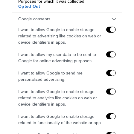
Purposes for which it was collected.
Opted Out
Google consents
Lifestyle
|
19.08.2024 12:35
I want to allow Google to enable storage
related to advertising like cookies on web or
Το συγκλονιστικό «αντίο» της Νανάς
device identifiers in apps.
Μούσχουρη στον Αλέν Ντελόν:
«Παραμένεις πάντα μέσα στην καρδιά
I want to allow my user data to be sent to
μου»
Google for online advertising purposes.
Η φιλία και η εκτίμηση που είχαν ο ένας για
I want to allow Google to send me
τον άλλον
personalized advertising.
I want to allow Google to enable storage
related to analytics like cookies on web or
device identifiers in apps.
I want to allow Google to enable storage
related to functionality of the website or app.