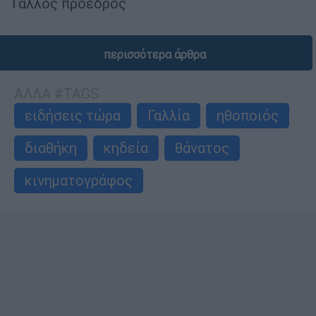
Γάλλος πρόεδρος
περισσότερα άρθρα
ΑΛΛΑ #TAGS
ειδήσεις τώρα
Γαλλία
ηθοποιός
διαθήκη
κηδεία
θάνατος
κινηματογράφος