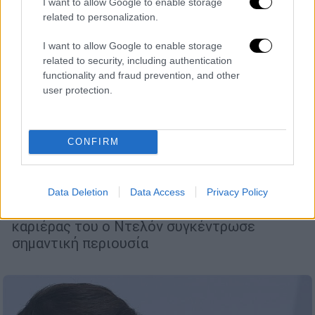
I want to allow Google to enable storage
related to personalization.
I want to allow Google to enable storage
related to security, including authentication
functionality and fraud prevention, and other
user protection.
Πολιτισμός
|
18.08.2024 21:10
CONFIRM
Ο «άλλος» Αλέν Ντελόν: Επιχειρηματίας
και συλλέκτης έργων τέχνης που άφησε
πίσω του μεγάλη περιουσία
Data Deletion
Data Access
Privacy Policy
Κατά τη διάρκεια της επιτυχημένης
καριέρας του ο Ντελόν συγκέντρωσε
σημαντική περιουσία