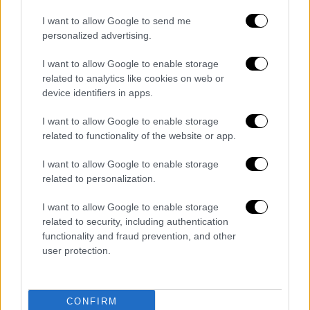
I want to allow Google to send me
personalized advertising.
I want to allow Google to enable storage
related to analytics like cookies on web or
POPULAR VIDEOS
device identifiers in apps.
I want to allow Google to enable storage
related to functionality of the website or app.
Ώρα Ελλάδος...
|
07.08.2026 09:59
Ώρα Ελλάδος 07/08/2026
I want to allow Google to enable storage
related to personalization.
I want to allow Google to enable storage
related to security, including authentication
Κεντρικό...
|
06.08.2026 20:05
functionality and fraud prevention, and other
Κεντρικό δελτίο ειδήσεων 06/08/2026
user protection.
CONFIRM
Μεσημεριανό...
|
06.08.2026 14:43