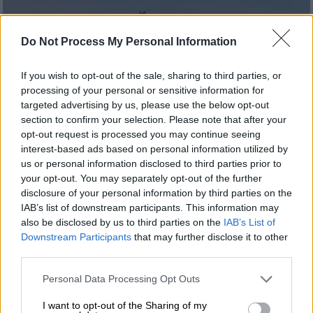
Do Not Process My Personal Information
If you wish to opt-out of the sale, sharing to third parties, or
processing of your personal or sensitive information for
targeted advertising by us, please use the below opt-out
section to confirm your selection. Please note that after your
opt-out request is processed you may continue seeing
interest-based ads based on personal information utilized by
us or personal information disclosed to third parties prior to
your opt-out. You may separately opt-out of the further
disclosure of your personal information by third parties on the
IAB’s list of downstream participants. This information may
Κόσμος
|
14.03.2019 20:41
also be disclosed by us to third parties on the
IAB’s List of
Το Βερολίνο χαιρετίζει την ανανέωση
Downstream Participants
that may further disclose it to other
διαπίστευσης του ανταποκριτή του ZDF
third parties.
στην Τουρκία
Please note that this website/app uses one or more Google
Personal Data Processing Opt Outs
Η κυβέρνηση τονίζει ότι πρέπει να ισχύσει
services and may gather and store information including but
το ίδιο και για τους υπόλοιπους
not limited to your visit or usage behaviour. You may click to
I want to opt-out of the Sharing of my