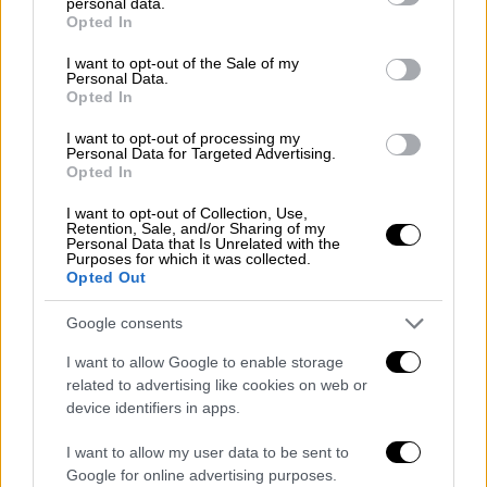
personal data.
grant or deny consent to Google and its third-party tags to
δημοσιογράφους
Opted In
use your data for below specified purposes in below Google
consent section.
ΑΛΛΑ #TAGS
I want to opt-out of the Sale of my
Personal Data.
Τουρκία
Ρετζέπ Ταγίπ Ερντογάν
Opted In
I want to opt-out of processing my
μετανάστες
Γερμανία
Personal Data for Targeted Advertising.
Opted In
ελληνικά νησιά
προσφυγικό
I want to opt-out of Collection, Use,
Retention, Sale, and/or Sharing of my
Personal Data that Is Unrelated with the
Purposes for which it was collected.
Opted Out
Google consents
I want to allow Google to enable storage
related to advertising like cookies on web or
device identifiers in apps.
I want to allow my user data to be sent to
Google for online advertising purposes.