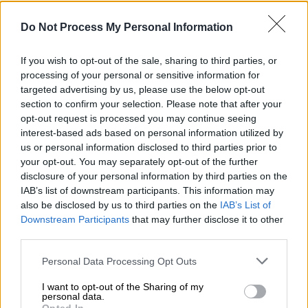
Do Not Process My Personal Information
If you wish to opt-out of the sale, sharing to third parties, or
processing of your personal or sensitive information for
targeted advertising by us, please use the below opt-out
section to confirm your selection. Please note that after your
opt-out request is processed you may continue seeing
interest-based ads based on personal information utilized by
us or personal information disclosed to third parties prior to
your opt-out. You may separately opt-out of the further
disclosure of your personal information by third parties on the
IAB’s list of downstream participants. This information may
also be disclosed by us to third parties on the
IAB’s List of
Downstream Participants
that may further disclose it to other
Τηλεόραση
|
29.01.2026 11:23
third parties.
Οι κριτές του «MasterChef» αποκάλυψαν
Please note that this website/app uses one or more Google
Personal Data Processing Opt Outs
το μεγάλο μυστικό - Δύο σπίτια στο
services and may gather and store information including but
φετινό παιχνίδι
not limited to your visit or usage behaviour. You may click to
I want to opt-out of the Sharing of my
personal data.
grant or deny consent to Google and its third-party tags to