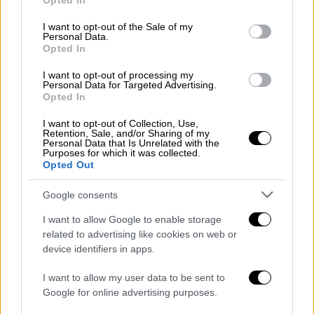
Σε σοκ οι τηλεθεατές
Opted In
use your data for below specified purposes in below Google
consent section.
I want to opt-out of the Sale of my
Personal Data.
Opted In
I want to opt-out of processing my
Personal Data for Targeted Advertising.
Opted In
I want to opt-out of Collection, Use,
Retention, Sale, and/or Sharing of my
Personal Data that Is Unrelated with the
Purposes for which it was collected.
Opted Out
Google consents
I want to allow Google to enable storage
related to advertising like cookies on web or
device identifiers in apps.
Τηλεόραση
|
28.01.2026 11:27
Ολοκληρώθηκε η διαδικασία επιλογής
I want to allow my user data to be sent to
Google for online advertising purposes.
για το επετειακό MasterChef - Εκτός