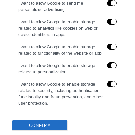
διαγωνισμού ο Αντώνης
I want to allow Google to send me
personalized advertising.
14 παίκτες βρέθηκαν στο σπίτι του ριάλιτι
μαγειρικής
I want to allow Google to enable storage
related to analytics like cookies on web or
device identifiers in apps.
I want to allow Google to enable storage
related to functionality of the website or app.
I want to allow Google to enable storage
related to personalization.
I want to allow Google to enable storage
related to security, including authentication
functionality and fraud prevention, and other
user protection.
CONFIRM
Τηλεόραση
|
27.01.2026 11:29