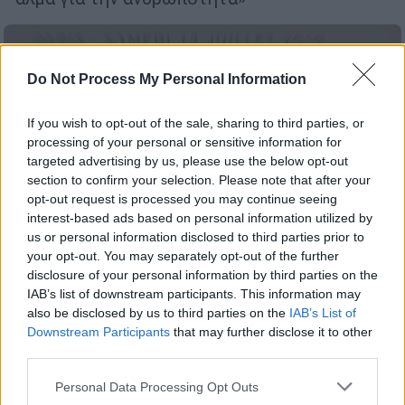
Do Not Process My Personal Information
If you wish to opt-out of the sale, sharing to third parties, or
processing of your personal or sensitive information for
targeted advertising by us, please use the below opt-out
section to confirm your selection. Please note that after your
opt-out request is processed you may continue seeing
interest-based ads based on personal information utilized by
us or personal information disclosed to third parties prior to
your opt-out. You may separately opt-out of the further
disclosure of your personal information by third parties on the
IAB’s list of downstream participants. This information may
also be disclosed by us to third parties on the
IAB’s List of
Downstream Participants
that may further disclose it to other
Κόσμος
|
13.07.2019 22:50
third parties.
Ο Μακρόν ανακοίνωσε τη δημιουργία
Please note that this website/app uses one or more Google
Personal Data Processing Opt Outs
στρατιωτικής διοίκησης Διαστήματος
services and may gather and store information including but