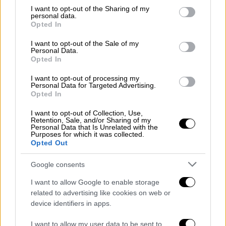
«Για να διασφαλίσουμε την ανάπτυξη και την
not limited to your visit or usage behaviour. You may click to
I want to opt-out of the Sharing of my
personal data.
grant or deny consent to Google and its third-party tags to
ενίσχυση των διαστημικών δυνατοτήτων
Opted In
use your data for below specified purposes in below Google
μας, θα ιδρύσουμε μια μεγάλη διαστημική
consent section.
I want to opt-out of the Sale of my
διοίκηση τον επόμενο Σεπτέμβριο» είπε ο
Personal Data.
Γάλλος πρόεδρος
Opted In
ΑΛΛΑ #TAGS
I want to opt-out of processing my
Personal Data for Targeted Advertising.
Εμανουέλ Μακρόν
Σελήνη
Opted In
I want to opt-out of Collection, Use,
Apollo 11
Νιλ Άρμστρονγκ
Retention, Sale, and/or Sharing of my
Personal Data that Is Unrelated with the
Purposes for which it was collected.
Opted Out
Google consents
I want to allow Google to enable storage
related to advertising like cookies on web or
device identifiers in apps.
I want to allow my user data to be sent to