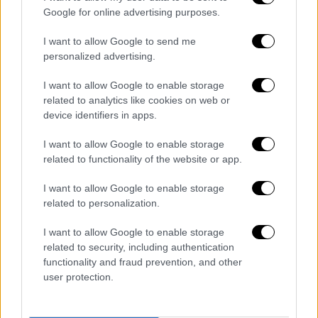
Google for online advertising purposes.
I want to allow Google to send me
personalized advertising.
I want to allow Google to enable storage
related to analytics like cookies on web or
device identifiers in apps.
POPULAR VIDEOS
I want to allow Google to enable storage
related to functionality of the website or app.
Κεντρικό...
|
06.08.2026 20:05
I want to allow Google to enable storage
Κεντρικό δελτίο ειδήσεων 06/08/2026
related to personalization.
I want to allow Google to enable storage
related to security, including authentication
functionality and fraud prevention, and other
Μεσημεριανό...
|
06.08.2026 14:43
user protection.
Μεσημεριανό δελτίο ειδήσεων
06/08/2026