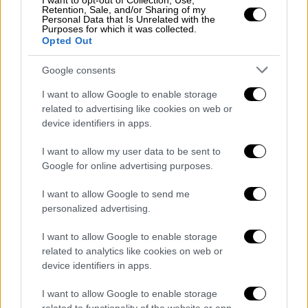
I want to opt-out of Collection, Use,
Retention, Sale, and/or Sharing of my
Το χρέος των 36 τρισ. απειλεί τις ΗΠΑ:
Personal Data that Is Unrelated with the
Purposes for which it was collected.
Μπορεί να επισκιάσει την Ελλάδα των
Opted Out
μνημονίων
Google consents
Η Αμερική χρωστά πλέον περισσότερα
χρήματα από την αξία της οικονομίας της -
I want to allow Google to enable storage
γεγονός που θα πρέπει να τους ανησυχεί
related to advertising like cookies on web or
device identifiers in apps.
όλους
I want to allow my user data to be sent to
Google for online advertising purposes.
I want to allow Google to send me
personalized advertising.
I want to allow Google to enable storage
related to analytics like cookies on web or
device identifiers in apps.
I want to allow Google to enable storage