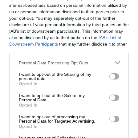
interest-based ads based on personal information utilized by
Ο κίνδυνος για την αμερικανική οικονομία
us or personal information disclosed to third parties prior to
από την ανεξέλεγκτη πορεία του χρέους
your opt-out. You may separately opt-out of the further
είναι πλέον πολύ μεγάλος για να αγνοηθεί.
disclosure of your personal information by third parties on the
IAB’s list of downstream participants. This information may
also be disclosed by us to third parties on the
IAB’s List of
Downstream Participants
that may further disclose it to other
third parties.
Please note that this website/app uses one or more Google
Personal Data Processing Opt Outs
services and may gather and store information including but
not limited to your visit or usage behaviour. You may click to
I want to opt-out of the Sharing of my
personal data.
grant or deny consent to Google and its third-party tags to
Opted In
use your data for below specified purposes in below Google
consent section.
I want to opt-out of the Sale of my
Personal Data.
Opted In
I want to opt-out of processing my
Personal Data for Targeted Advertising.
Opted In
Οικονομία
|
25.12.2024 19:31