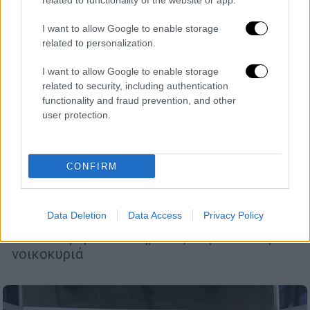
related to functionality of the website or app.
I want to allow Google to enable storage
related to personalization.
Οικονομία
|
05.12.2024 13:13
I want to allow Google to enable storage
related to security, including authentication
Μείωση του αφορολόγητου και των
functionality and fraud prevention, and other
ασφαλιστικών εισφορών προτείνει ο
user protection.
ΟΟΣΑ - Τι αναφέρει η έκθεση για την
Ελλάδα
CONFIRM
Προτείνει τη μείωση του αφορολόγητου
των 10.000 ευρώ, το οποίο, όπως αναφέρει,
αντιστοιχεί στο 61% των μέσων ετήσιων
Data Deletion
Data Access
Privacy Policy
μισθολογικών αποδοχών και απαλλάσσει
από τον φόρο εισοδήματος τα μισά ελληνικά
νοικοκυριά