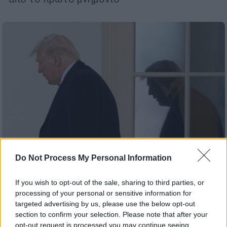
Do Not Process My Personal Information
If you wish to opt-out of the sale, sharing to third parties, or
Κόσμος
|
16.02.2025 09:16
processing of your personal or sensitive information for
Τι φοβάται ο Τραμπ με το δημόσιο χρέος:
targeted advertising by us, please use the below opt-out
Η ανεξέλεγκτη πορεία του και οι
section to confirm your selection. Please note that after your
σαρωτικές κινήσεις για τη μείωσή του
opt-out request is processed you may continue seeing