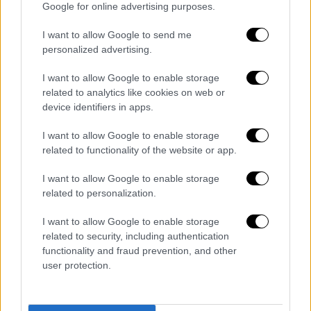
Google for online advertising purposes.
I want to allow Google to send me
personalized advertising.
I want to allow Google to enable storage
related to analytics like cookies on web or
device identifiers in apps.
Οικονομία
|
13.10.2025 05:45
Πουλάνε την ψιλή κυριότητα για να
I want to allow Google to enable storage
κρατήσουν το σπίτι τους: Το νέο
related to functionality of the website or app.
φαινόμενο στην ελληνική αγορά
I want to allow Google to enable storage
Ποιο είναι το νέο «σκαρίφημα» που
related to personalization.
προέκυψε από τις επιπτώσεις της κρίσης
στα ακίνητα και τι εξασφαλίζει
I want to allow Google to enable storage
related to security, including authentication
functionality and fraud prevention, and other
user protection.