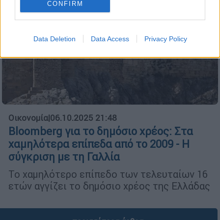
CONFIRM
Data Deletion
Data Access
Privacy Policy
Οικονομία
|
06.10.2025 21:48
Bloomberg για το δημόσιο χρέος: Στα
χαμηλότερα επίπεδα από το 2009 - Η
σύγκριση με τη Γαλλία
Το χαμηλότερο επίπεδο των τελευταίων 16
ετών αγγίζει το δημόσιο χρέος της Ελλάδας