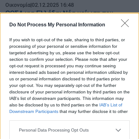
Οικονομία
|
02.12.2025 16:48
ΟΟΣΑ για Ελλάδα: Νέα μείωση του
χρέους - Ανάπτυξη 2,2% το 2026 και 1,8%
Do Not Process My Personal Information
το 2027
Ο ΟΟΣΑ συνιστά, μεταξύ άλλων, να μειωθούν
If you wish to opt-out of the sale, sharing to third parties, or
processing of your personal or sensitive information for
οι περιορισμοί στην άσκηση ελεύθερων
targeted advertising by us, please use the below opt-out
επαγγελμάτων, κυρίως συμβολαιογράφων
section to confirm your selection. Please note that after your
και δικηγόρων
opt-out request is processed you may continue seeing
interest-based ads based on personal information utilized by
us or personal information disclosed to third parties prior to
your opt-out. You may separately opt-out of the further
disclosure of your personal information by third parties on the
IAB’s list of downstream participants. This information may
also be disclosed by us to third parties on the
IAB’s List of
Downstream Participants
that may further disclose it to other
third parties.
Please note that this website/app uses one or more Google
Personal Data Processing Opt Outs
services and may gather and store information including but