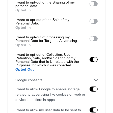
not limited to your visit or usage behaviour. You may click to
I want to opt-out of the Sharing of my
personal data.
grant or deny consent to Google and its third-party tags to
Opted In
use your data for below specified purposes in below Google
consent section.
I want to opt-out of the Sale of my
Personal Data.
Opted In
Κόσμος
|
23.11.2025 19:13
Τουρκία: Σπιράλ χρέους στα νοικοκυριά
I want to opt-out of processing my
Personal Data for Targeted Advertising.
- Πάνω από 120 δισ. ευρώ οι οφειλές
Opted In
Αυξάνονται οι πολίτες που μπαίνουν σε
I want to opt-out of Collection, Use,
Retention, Sale, and/or Sharing of my
«μαύρες λίστες»
Personal Data that Is Unrelated with the
Purposes for which it was collected.
Opted Out
Google consents
I want to allow Google to enable storage
related to advertising like cookies on web or
device identifiers in apps.
I want to allow my user data to be sent to