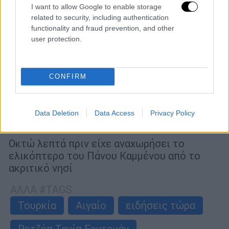
I want to allow Google to enable storage
related to security, including authentication
functionality and fraud prevention, and other
user protection.
CONFIRM
Ελλάδα
|
20.12.2018 10:01
Τουρκικά F-16 πραγματοποίησαν
Data Deletion
Data Access
Privacy Policy
υπερπτήση πάνω από το Καστελόριζο
Οκτώ λεπτά πριν είχε αναχωρήσει το
ελικόπτερο του Πάνου Καμμένου από το
ακριτικό νησί
ΑΛΛΑ #TAGS
Τουρκία
Αιγαίο
ειδήσεις τώρα
Ρετζέπ Ταγίπ Ερντογάν