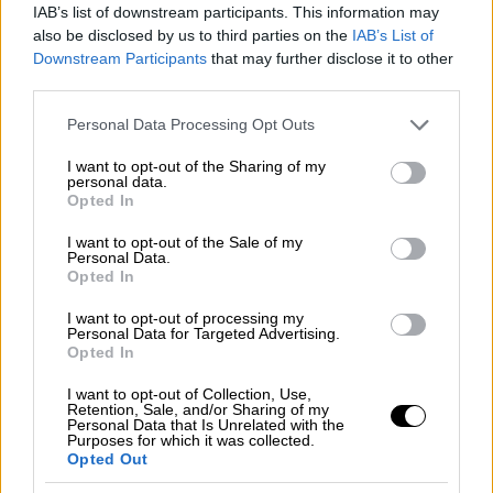
IAB’s list of downstream participants. This information may
also be disclosed by us to third parties on the
IAB’s List of
Downstream Participants
that may further disclose it to other
third parties.
Please note that this website/app uses one or more Google
Personal Data Processing Opt Outs
services and may gather and store information including but
Ελλάδα
|
20.12.2018 15:36
not limited to your visit or usage behaviour. You may click to
I want to opt-out of the Sharing of my
personal data.
Μήνυμα Τσίπρα στην Τουρκία:
grant or deny consent to Google and its third-party tags to
Opted In
use your data for below specified purposes in below Google
Σεβαστείτε το διεθνές δίκαιο (vid)
consent section.
I want to opt-out of the Sale of my
Συγκαλείται αύριο το Εθνικό Συμβούλιο
Personal Data.
Opted In
Εξωτερικής Πολιτικής υπό τον Γιώργο
Κατρούγκαλο
I want to opt-out of processing my
Personal Data for Targeted Advertising.
Opted In
I want to opt-out of Collection, Use,
Retention, Sale, and/or Sharing of my
Personal Data that Is Unrelated with the
Purposes for which it was collected.
Opted Out