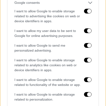
Google consents
I want to allow Google to enable storage
related to advertising like cookies on web or
device identifiers in apps.
I want to allow my user data to be sent to
Google for online advertising purposes.
Ελλάδα
|
20.12.2018 15:02
Προκαλούν οι Τούρκοι: Συνεχίζονται οι
I want to allow Google to send me
παραβιάσεις πάνω από τη Μεγίστη
personalized advertising.
Μετά τις υπερπτήσεις σε Μεγίστη, Ρω,
I want to allow Google to enable storage
Οινούσσες και Παναγιά, πραγματοποίησαν εκ
related to analytics like cookies on web or
νέου για τρίτη φορά σήμερα υπέρπτηση
device identifiers in apps.
πάνω από την νήσο Μεγίστη.
I want to allow Google to enable storage
related to functionality of the website or app.
I want to allow Google to enable storage
related to personalization.