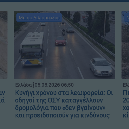
Μαρία Λιλιοπούλου
Μ
Ελλάδα
┋
06.08.2026 06:50
Ελ
αν
Κυνήγι χρόνου στα λεωφορεία: Οι
Πύ
ιά
οδηγοί της ΟΣΥ καταγγέλλουν
20
δρομολόγια που «δεν βγαίνουν»
χα
και προειδοποιούν για κινδύνους
κί