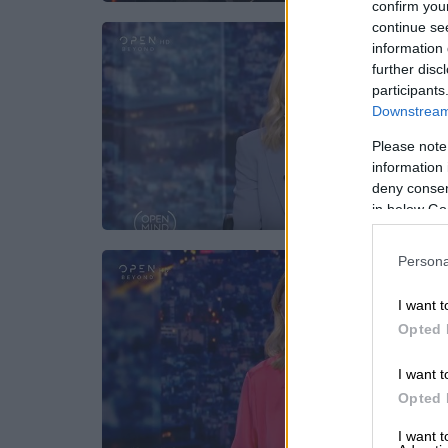
confirm you
continue se
information 
further disc
participants
Downstream 
Please note
information 
deny consent
in below Go
Persona
I want t
Opted 
I want t
Opted 
I want 