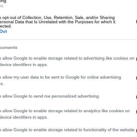
ing.
In
o opt-out of Collection, Use, Retention, Sale, and/or Sharing
ersonal Data that Is Unrelated with the Purposes for which it
lected.
Τηλεόραση
|
21.05.2019 17:00
Out
Έλλη Στάη: Παπαδημούλης, Νίκος
Δένδιας, Γιώργος Καμίνης στο
consents
Open
o allow Google to enable storage related to advertising like cookies on
Αυτή την Πέμπτη, 23 Μαΐου, στο Open
evice identifiers in apps.
Mind με την Έλλη Στάη
o allow my user data to be sent to Google for online advertising
s.
to allow Google to send me personalized advertising.
Πολιτική
|
17.05.2019 01:04
Αχτσιόγλου για Στουρνάρα:
o allow Google to enable storage related to analytics like cookies on
evice identifiers in apps.
Συνηθίζει να κάνει σχόλια με
πολιτική χροιά
o allow Google to enable storage related to functionality of the website