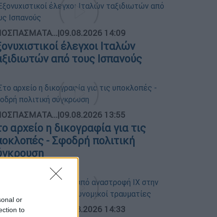
ΟΣΠΑΣΜΑΤΑ...
|
09.08.2026 14:09
ξονυχιστικοί έλεγχοι Ιταλών
αξιδιωτών από τους Ισπανούς
ΟΣΠΑΣΜΑΤΑ...
|
09.08.2026 13:55
το αρχείο η δικογραφία για τις
ποκλοπές - Σφοδρή πολιτική
ύγκρουση
sonal or
ΟΣΠΑΣΜΑΤΑ...
|
09.08.2026 14:33
ection to