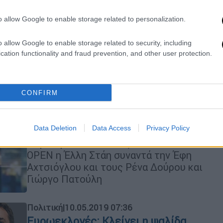
Η υπουργός Εργασίας ανοίγει τα
«χαρτιά» της λίγο πριν από τις
o allow Google to enable storage related to personalization.
κρίσιμες Ευρωεκλογές μιλώντας
μεταξύ άλλων και για το οικονομικό
o allow Google to enable storage related to security, including
πακέτο Τσίπρα
cation functionality and fraud prevention, and other user protection.
Τηλεόραση
|
16.05.2019 15:10
CONFIRM
Έλλη Στάη: Έφη Αχτσιόγλου, Ρένα
Δούρου και Γιώργος Πατούλης στο
ΟPEN
Data Deletion
Data Access
Privacy Policy
Πέμπτη 16 Μαΐου στις 23.00 στο
OPEN η Έλλη Στάη συναντά την Έφη
Αχτσιόγλου και τους Ρένα Δούρου και
Γιώργο Πατούλη
Πολιτική
|
10.05.2019 07:36
Ευρωεκλογές: Κλείνει η ψαλίδα