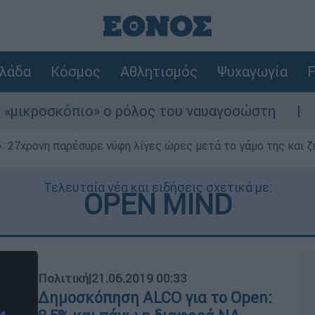
λάδα
Κόσμος
Αθλητισμός
Ψυχαγωγία
F
ιο» ο ρόλος του ναυαγοσώστη
Συναγερμός 
 27χρονη παρέσυρε νύφη λίγες ώρες μετά το γάμο της και ζη
Τελευταία νέα και ειδήσεις σχετικά με:
OPEN MIND
Πολιτική
|
21.06.2019 00:33
Δημοσκόπηση ALCO για το Open: