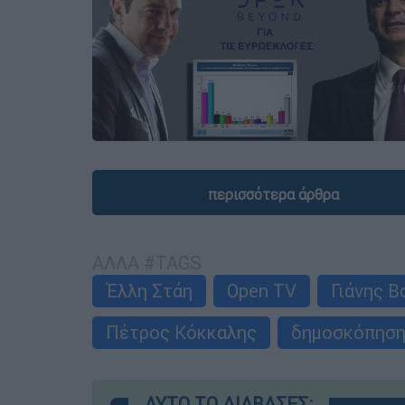
περισσότερα άρθρα
ΑΛΛΑ #TAGS
Έλλη Στάη
Open TV
Γιάνης 
Πέτρος Κόκκαλης
δημοσκόπηση
ΑΥΤΟ ΤΟ ΔΙΑΒΑΣΕΣ;