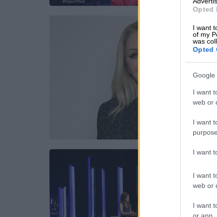
Advertis
Opted 
I want t
of my P
was col
Opted 
Google 
I want t
web or d
I want t
purpose
I want 
I want t
web or d
I want t
or app.