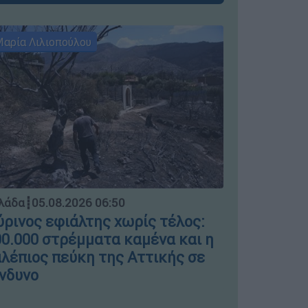
αρία Λιλιοπούλου
Μαρία Λιλι
Ελλάδα
┋
04.
λάδα
┋
05.08.2026 06:50
Μπλόκο σ
ρινος εφιάλτης χωρίς τέλος:
ΣΤΑΣΥ γι
0.000 στρέμματα καμένα και η
πινακίδε
λέπιος πεύκη της Αττικής σε
νδυνο