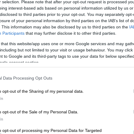
Σ
r selection. Please note that after your opt-out request is processed y
eing interest-based ads based on personal information utilized by us or
α
disclosed to third parties prior to your opt-out. You may separately opt-
Σ
Τηλεόραση
|
05.06.2019 11:25
losure of your personal information by third parties on the IAB’s list of
. This information may also be disclosed by us to third parties on the
IA
Έλλη Στάη: Ο Ευκλείδης
Participants
that may further disclose it to other third parties.
Τσακαλώτος στο OPEN Mind
 that this website/app uses one or more Google services and may gath
Πέμπτη 6 Ιουνίου στις 24.00, στο
including but not limited to your visit or usage behaviour. You may click 
Open Mind, o Ευκλείδης Τσακαλώτος
 to Google and its third-party tags to use your data for below specifi
ΑΠ
ogle consent section.
X
κα
l Data Processing Opt Outs
τ
Τηλεόραση
|
29.05.2019 15:29
o opt-out of the Sharing of my personal data.
Έλλη Στάη: Τζανακόπουλος,
In
Μπακογιάννη και Ανδρουλάκης
στο Open (vid)
o opt-out of the Sale of my Personal Data.
Αυτή την Πέμπτη στο Open Mind με
In
την Έλλη Στάη
to opt-out of processing my Personal Data for Targeted