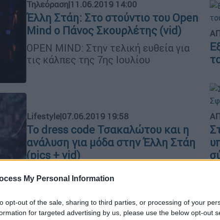
Τηλεόραση
|
11.06.2019 14:00
Έλλη Στάη: Στο στούντιο του Open
Mind ο Πάνος Σκουρλέτης (vid)
ΑΠ
Ε
ΟPEN MIND: Στην τελική ευθεία για
τ
τις κάλπες της 7ης Ιουλίου
ΑΠ
Lifestyle
|
07.06.2019 19:58
Σ
Το dress code Τσακαλώτου και η
υ
ανάλυση για μόδα στην Έλλη Στάη
σ
(pics + vid)
Ο υπουργός Οικονομικών ανέλυσε τις
ocess My Personal Information
«τρεις κατηγορίες μόδας» που
θεωρεί πως υπάρχουν
to opt-out of the sale, sharing to third parties, or processing of your per
ΑΠ
formation for targeted advertising by us, please use the below opt-out s