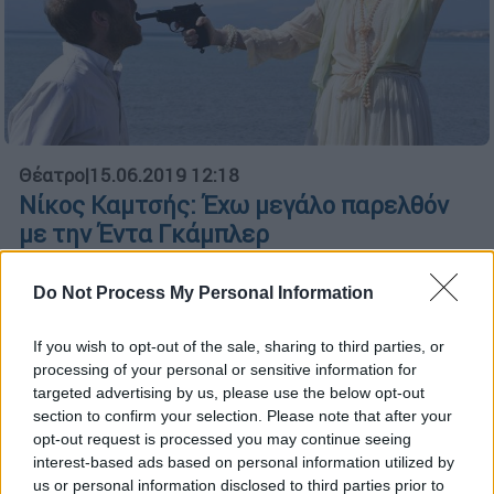
Θέατρο
|
15.06.2019 12:18
Νίκος Καμτσής: Έχω μεγάλο παρελθόν
με την Έντα Γκάμπλερ
Ο σκηνοθέτης Νίκος Καμτσής μιλάει στο
Do Not Process My Personal Information
ethnos.gr για την δυναμική της απαιτητικής
παράστασης που θα ανεβάσει το φθινόπωρο
If you wish to opt-out of the sale, sharing to third parties, or
στο Τόπος ΑΛΛΟύ
processing of your personal or sensitive information for
targeted advertising by us, please use the below opt-out
ΑΛΛΑ #TAGS
section to confirm your selection. Please note that after your
Χένρικ Ίψεν
Έντα Γκάμπλερ
opt-out request is processed you may continue seeing
interest-based ads based on personal information utilized by
us or personal information disclosed to third parties prior to