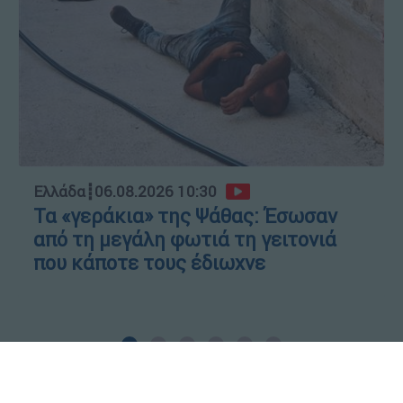
Ελλάδα
┋
06.08.2026 10:30
Τα «γεράκια» της Ψάθας: Έσωσαν
από τη μεγάλη φωτιά τη γειτονιά
που κάποτε τους έδιωχνε