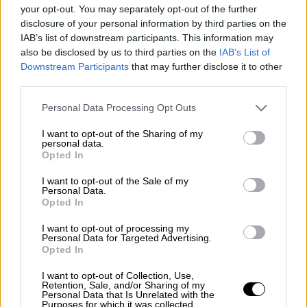
your opt-out. You may separately opt-out of the further
disclosure of your personal information by third parties on the
IAB’s list of downstream participants. This information may
also be disclosed by us to third parties on the
IAB’s List of
Downstream Participants
that may further disclose it to other
third parties.
Please note that this website/app uses one or more Google
Personal Data Processing Opt Outs
services and may gather and store information including but
not limited to your visit or usage behaviour. You may click to
I want to opt-out of the Sharing of my
personal data.
grant or deny consent to Google and its third-party tags to
Opted In
use your data for below specified purposes in below Google
consent section.
I want to opt-out of the Sale of my
Personal Data.
Opted In
I want to opt-out of processing my
POPULAR VIDEOS
Personal Data for Targeted Advertising.
Opted In
I want to opt-out of Collection, Use,
Retention, Sale, and/or Sharing of my
Personal Data that Is Unrelated with the
Ώρα Ελλάδος...
|
10.08.2026 08:39
Purposes for which it was collected.