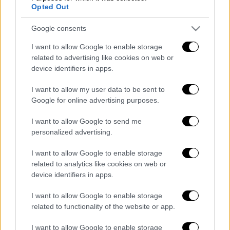
Opted Out
Ηλεία: Φωτιά τώρα στο χωριό Μουζάκι
– Κοντά στην είσοδο του χωριού οι
Google consents
φλόγες
I want to allow Google to enable storage
related to advertising like cookies on web or
device identifiers in apps.
Ώρα Ελλάδος...
|
10.08.2026 12:18
I want to allow my user data to be sent to
Ώρα Ελλάδος 10/08/2026
Google for online advertising purposes.
I want to allow Google to send me
personalized advertising.
ΑΠΟΣΠΑΣΜΑΤΑ...
|
10.08.2026 13:14
I want to allow Google to enable storage
Μεγάλη φωτιά στον Κουβαρά Αττικής -
related to analytics like cookies on web or
Ήχησε το 112
device identifiers in apps.
I want to allow Google to enable storage
related to functionality of the website or app.
I want to allow Google to enable storage