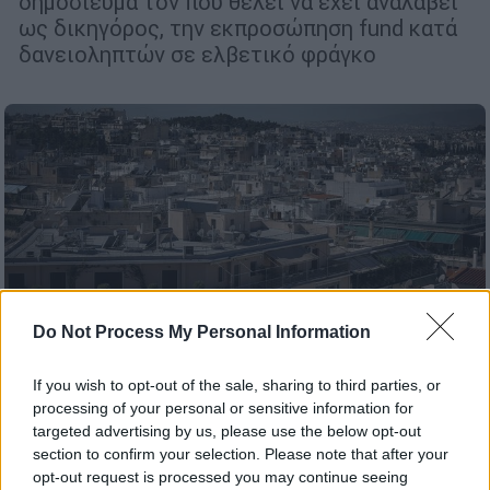
δημοσίευμα τον που θέλει να έχει αναλάβει
ως δικηγόρος, την εκπροσώπηση fund κατά
δανειοληπτών σε ελβετικό φράγκο
Do Not Process My Personal Information
If you wish to opt-out of the sale, sharing to third parties, or
processing of your personal or sensitive information for
targeted advertising by us, please use the below opt-out
section to confirm your selection. Please note that after your
Οικονομία
|
03.06.2023 18:49
opt-out request is processed you may continue seeing
Τα funds «μπλοκάρουν» τις