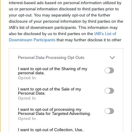
interest-based ads based on personal information utilized by
αγοραπωλησίες ακινήτων – Καταγγελία
us or personal information disclosed to third parties prior to
του Συλλόγου Μεσιτών
your opt-out. You may separately opt-out of the further
disclosure of your personal information by third parties on the
Μία σειρά πρωτοβουλιών της ΑΑΔΕ
IAB’s list of downstream participants. This information may
στοχεύει στη διευκόλυνση των πολιτών
also be disclosed by us to third parties on the
IAB’s List of
στις μεταβιβάσεις ακινήτων – Τι
Downstream Participants
that may further disclose it to other
καταγγέλλουν οι μεσίτες
third parties.
Please note that this website/app uses one or more Google
Personal Data Processing Opt Outs
services and may gather and store information including but
not limited to your visit or usage behaviour. You may click to
I want to opt-out of the Sharing of my
personal data.
grant or deny consent to Google and its third-party tags to
Opted In
use your data for below specified purposes in below Google
consent section.
I want to opt-out of the Sale of my
Personal Data.
Opted In
I want to opt-out of processing my
Personal Data for Targeted Advertising.
Opted In
I want to opt-out of Collection, Use,