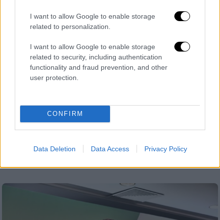
I want to allow Google to enable storage
related to personalization.
I want to allow Google to enable storage
related to security, including authentication
Οικονομία
|
16.02.2023 20:00
functionality and fraud prevention, and other
user protection.
Πλειστηριασμοί: Η απόφαση «βόμβα»
του Αρείου Πάγου και η απάντηση των
servicers - «Kανένα πραγματικά ευάλωτο
CONFIRM
νοικοκυριό δεν κινδυνεύει»
Τι απαντούν οι εταιρείες διαχείρισης
κόκκινων δανείων – Το σκεπτικό του
Data Deletion
Data Access
Privacy Policy
Αρείου Πάγου