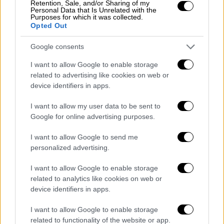
Retention, Sale, and/or Sharing of my
Personal Data that Is Unrelated with the
Purposes for which it was collected.
Opted Out
Οικονομία
|
25.02.2023 18:22
Google consents
Οι ασφαλιστικές δικλείδες για τους
ευάλωτους δανειολήπτες - Tι μπορούν
I want to allow Google to enable storage
related to advertising like cookies on web or
να κάνουν για να αποφύγουν τον
device identifiers in apps.
πλειστηριασμό
I want to allow my user data to be sent to
Τι αλλάζει στον εξωδικαστικό
Google for online advertising purposes.
I want to allow Google to send me
personalized advertising.
I want to allow Google to enable storage
related to analytics like cookies on web or
device identifiers in apps.
I want to allow Google to enable storage
related to functionality of the website or app.