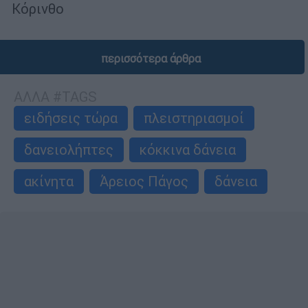
Κόρινθο
περισσότερα άρθρα
ΑΛΛΑ #TAGS
ειδήσεις τώρα
πλειστηριασμοί
δανειολήπτες
κόκκινα δάνεια
ακίνητα
Άρειος Πάγος
δάνεια