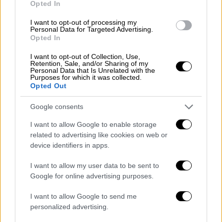
Πολιτική
|
27.05.2019 07:23
Opted In
Εκλογές 2019: Θρίλερ στη Θεσσαλονίκη,
I want to opt-out of processing my
πέρασε 2ος ξανά ο Ζέρβας
Personal Data for Targeted Advertising.
Opted In
Καλά κρατεί το θρίλερ στη Θεσσαλονίκη με
I want to opt-out of Collection, Use,
τον Κωνσταντίνο Ζέρβα να παίρνει ξανά
Retention, Sale, and/or Sharing of my
κεφάλι για τη 2η θέση
Personal Data that Is Unrelated with the
Purposes for which it was collected.
Opted Out
Google consents
I want to allow Google to enable storage
related to advertising like cookies on web or
device identifiers in apps.
I want to allow my user data to be sent to
Google for online advertising purposes.
I want to allow Google to send me
personalized advertising.