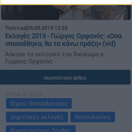
Πολιτική
|
26.05.2019 12:33
Εκλογές 2019 - Γιώργος Ορφανός: «Οσα
υποσχέθηκα, θα τα κάνω πράξη» (vid)
Άσκησε το εκλογικό του δικαίωμα ο
Γιώργος Ορφανός
περισσότερα άρθρα
ΑΛΛΑ #TAGS
δήμος Θεσσαλονίκης
Δημοτικές εκλογές
Θεσσαλονίκη
Κωνσταντίνος Ζέρβας