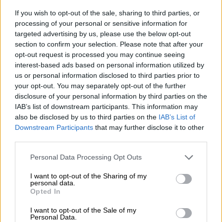
επανακαταμέτρηση θα ζητήσει ο
If you wish to opt-out of the sale, sharing to third parties, or
Ορφανος
processing of your personal or sensitive information for
targeted advertising by us, please use the below opt-out
Τι δήλωσαν για την καθυστέρηση Νίκος
section to confirm your selection. Please note that after your
Ταχιάος και Γιώργος Ορφανός- Που
opt-out request is processed you may continue seeing
οφείλεται η καθυστέρηση
interest-based ads based on personal information utilized by
us or personal information disclosed to third parties prior to
your opt-out. You may separately opt-out of the further
disclosure of your personal information by third parties on the
IAB’s list of downstream participants. This information may
also be disclosed by us to third parties on the
IAB’s List of
Downstream Participants
that may further disclose it to other
third parties.
Please note that this website/app uses one or more Google
Personal Data Processing Opt Outs
services and may gather and store information including but
not limited to your visit or usage behaviour. You may click to
I want to opt-out of the Sharing of my
personal data.
grant or deny consent to Google and its third-party tags to
Opted In
use your data for below specified purposes in below Google
consent section.
I want to opt-out of the Sale of my
Personal Data.