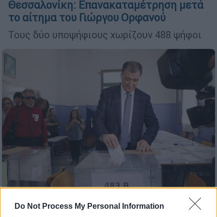
Θεσσαλονίκη: Επανακαταμέτρηση μετά
το αίτημα του Γιώργου Ορφανού
Τους δύο υποψήφιους χωρίζουν 488 ψήφοι
Ελλάδα
|
28.05.2019 13:52
Do Not Process My Personal Information
Θεσσαλονίκη: Καθυστέρηση-μυστήριο,