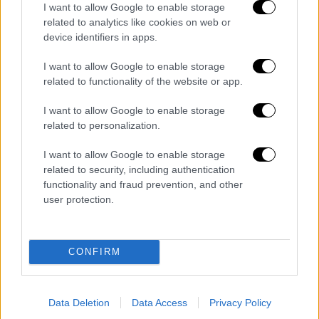
I want to allow Google to enable storage
related to analytics like cookies on web or
Πολιτική
|
27.05.2019 03:24
device identifiers in apps.
Ολονύκτιο θρίλερ στη Θεσσαλονίκη -
I want to allow Google to enable storage
Μεγάλη αντεπίθεση του Ορφανού
related to functionality of the website or app.
Χαμόγελα στο εκλογικό κέντρο του Γιώργου
Ορφανού
I want to allow Google to enable storage
related to personalization.
I want to allow Google to enable storage
related to security, including authentication
functionality and fraud prevention, and other
user protection.
CONFIRM
Data Deletion
Data Access
Privacy Policy