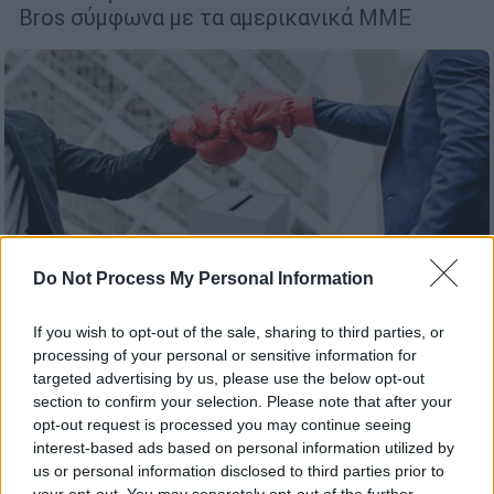
Bros σύμφωνα με τα αμερικανικά ΜΜΕ
Do Not Process My Personal Information
Πολιτική
|
31.05.2019 22:46
If you wish to opt-out of the sale, sharing to third parties, or
Δημοτικές Εκλογές 2019: Ποιοι μεγάλοι
processing of your personal or sensitive information for
Δήμοι της χώρας θα κριθούν στο νήμα
targeted advertising by us, please use the below opt-out
section to confirm your selection. Please note that after your
Το ethnos.gr συγκέντρωσε τους
opt-out request is processed you may continue seeing
δήμους όπου θα υπάρξουν αμφίρροπες
interest-based ads based on personal information utilized by
αναμετρήσεις στον δεύτερο γύρο
us or personal information disclosed to third parties prior to