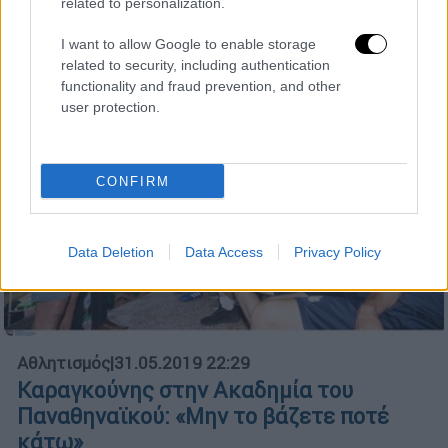
ύψους εκατό χιλιάδων ευρώ
related to personalization.
I want to allow Google to enable storage
related to security, including authentication
functionality and fraud prevention, and other
user protection.
CONFIRM
Data Deletion
Data Access
Privacy Policy
Αθλητισμός
|
31.05.2019 22:29
Καραγκούνης στην Ακαδημία του
Παναθηναϊκού: «Μην το βάζετε ποτέ
κάτω»