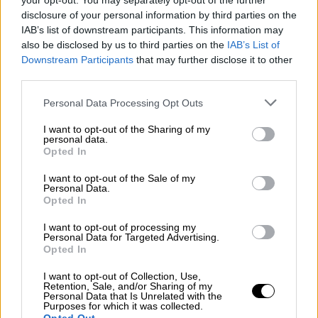
your opt-out. You may separately opt-out of the further
disclosure of your personal information by third parties on the
IAB’s list of downstream participants. This information may
also be disclosed by us to third parties on the
IAB’s List of
Downstream Participants
that may further disclose it to other
third parties.
Please note that this website/app uses one or more Google
Personal Data Processing Opt Outs
services and may gather and store information including but
not limited to your visit or usage behaviour. You may click to
I want to opt-out of the Sharing of my
personal data.
grant or deny consent to Google and its third-party tags to
Opted In
use your data for below specified purposes in below Google
consent section.
I want to opt-out of the Sale of my
Personal Data.
Αθλητισμός
|
31.05.2019 22:33
Opted In
Ποτσετίνο: «Υπερήφανος για την ομάδα
I want to opt-out of processing my
μου, πάμε να γράψουμε ιστορία»
Personal Data for Targeted Advertising.
Opted In
Αποφασισμένος να ζήσει τις μεγαλύτερες
στιγμές της καριέρας του και να φέρει την
I want to opt-out of Collection, Use,
Retention, Sale, and/or Sharing of my
Τότεναμ στην κορυφή της Ευρώπης ο
Personal Data that Is Unrelated with the
Purposes for which it was collected.
Αργεντινός