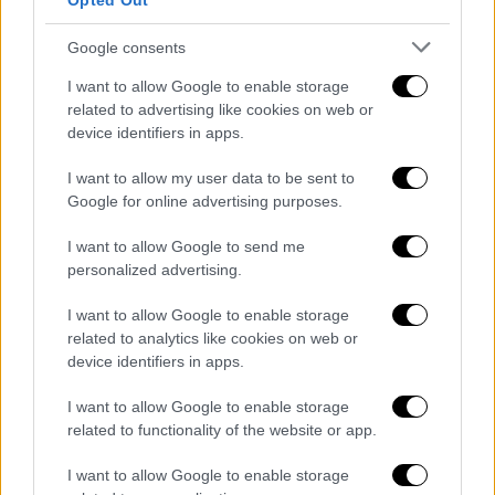
Opted Out
Google consents
I want to allow Google to enable storage
related to advertising like cookies on web or
device identifiers in apps.
I want to allow my user data to be sent to
Google for online advertising purposes.
I want to allow Google to send me
personalized advertising.
I want to allow Google to enable storage
Αθλητισμός
|
31.05.2019 22:31
related to analytics like cookies on web or
Μπράβο: «Στην δίκη θα φανεί ποιοι είναι
device identifiers in apps.
ένοχοι και ποιοι όχι» (vids)
I want to allow Google to enable storage
Πρώτες δηλώσεις του άλλοτε αμυντικού
related to functionality of the website or app.
Ολυμπιακού, Βέροιας και Αρη, ο οποίος
αφέθηκε ελεύθερος με καταβολή εγγύηση
I want to allow Google to enable storage