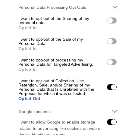
Κόσμος
|
30.05.2019 12:10
Please note that this website/app uses one or more Google
Personal Data Processing Opt Outs
Σάλος με Τούρκο δικαστή που κατέκρινε
services and may gather and store information including but
τη μίνι φούστα δικηγόρου
not limited to your visit or usage behaviour. You may click to
I want to opt-out of the Sharing of my
personal data.
grant or deny consent to Google and its third-party tags to
Ο δικαστής Μεχμέτ Γιοϊλού, αντί να
Opted In
use your data for below specified purposes in below Google
ασχοληθεί με την υπόθεση, ασχολήθηκε με
consent section.
I want to opt-out of the Sale of my
τα πόδια της δικηγόρου, τα οποία -κατά την
Personal Data.
Opted In
άποψή του- ήταν απροκάλυπτα «γυμνά».
I want to opt-out of processing my
ΑΛΛΑ #TAGS
Personal Data for Targeted Advertising.
Opted In
ειδήσεις τώρα
θάνατος
Τουρκία
I want to opt-out of Collection, Use,
μαθητής
δικηγόρος
Retention, Sale, and/or Sharing of my
Personal Data that Is Unrelated with the
Purposes for which it was collected.
Ζέττα Μακρή
δικαστής
Opted Out
Google consents
I want to allow Google to enable storage
related to advertising like cookies on web or
device identifiers in apps.