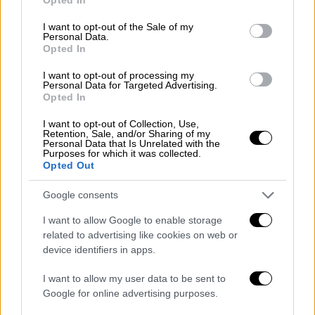
use your data for below specified purposes in below Google
consent section.
I want to opt-out of the Sale of my
Personal Data.
Opted In
I want to opt-out of processing my
Personal Data for Targeted Advertising.
Opted In
I want to opt-out of Collection, Use,
Retention, Sale, and/or Sharing of my
Personal Data that Is Unrelated with the
POPULAR VIDEOS
Purposes for which it was collected.
Opted Out
Google consents
Κεντρικό...
|
07.08.2026 19:53
Κεντρικό δελτίο ειδήσεων 07/08/2026
I want to allow Google to enable storage
related to advertising like cookies on web or
device identifiers in apps.
I want to allow my user data to be sent to
Ώρα Ελλάδος...
|
07.08.2026 09:59
Google for online advertising purposes.
Ώρα Ελλάδος 07/08/2026