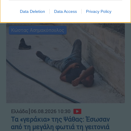
Data Deletion
Data Access
Privacy Policy
ΑΥΤΟ ΤΟ ΔΙΑΒΑΣΕΣ;
Κώστας Ασημακόπουλος
Ελλάδα
┋
06.08.2026 10:30
Τα «γεράκια» της Ψάθας: Έσωσαν
από τη μεγάλη φωτιά τη γειτονιά