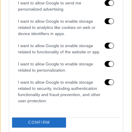
I want to allow Google to send me
personalized advertising.
I want to allow Google to enable storage
Δελτίο...
|
07.08.2026 14:25
related to analytics like cookies on web or
Δελτίο στη νοηματική 07/08/2026
device identifiers in apps.
I want to allow Google to enable storage
related to functionality of the website or app.
ΑΘΛΗΤΙΚΟ ΔΕΛΤΙΟ
|
07.08.2026 13:41
I want to allow Google to enable storage
Αθλητικό δελτίο 07/08/2026
related to personalization.
I want to allow Google to enable storage
related to security, including authentication
functionality and fraud prevention, and other
ΑΠΟΣΠΑΣΜΑΤΑ...
|
07.08.2026 14:29
user protection.
Μνημόσυνο για τη Λένα Σαμαρά στο Α΄
Νεκροταφείο Αθηνών
CONFIRM