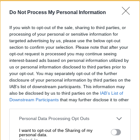
Μιλώντας στην εκπομπή «Έλα Χαμογέλα», η
Μαλού αποκάλυψε τα πρώτα συναισθήματα
Do Not Process My Personal Information
που ένιωσε όταν έμαθε πως θα γίνει μαμά
If you wish to opt-out of the sale, sharing to third parties, or
ΑΛΛΑ #TAGS
processing of your personal or sensitive information for
ηθοποιός
τραγουδίστρια
targeted advertising by us, please use the below opt-out
section to confirm your selection. Please note that after your
εγκυμοσύνη
Άννα Βίσση
opt-out request is processed you may continue seeing
interest-based ads based on personal information utilized by
μπουζούκια
αυτοάνοσο
us or personal information disclosed to third parties prior to
your opt-out. You may separately opt-out of the further
disclosure of your personal information by third parties on the
Έλα χαμογέλα
IAB’s list of downstream participants. This information may
also be disclosed by us to third parties on the
IAB’s List of
Downstream Participants
that may further disclose it to other
third parties.
Please note that this website/app uses one or more Google
Personal Data Processing Opt Outs
services and may gather and store information including but
not limited to your visit or usage behaviour. You may click to
I want to opt-out of the Sharing of my
personal data.
grant or deny consent to Google and its third-party tags to
Opted In