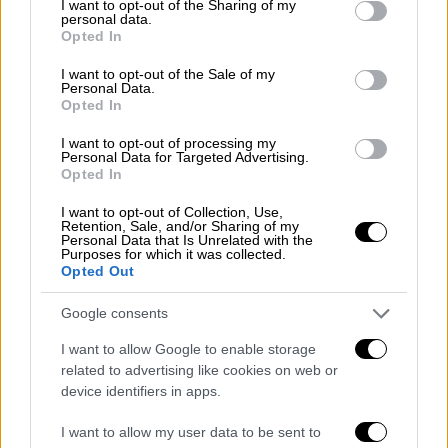
not limited to your visit or usage behaviour. You may click to
I want to opt-out of the Sharing of my
πανηγύρια (vid)
personal data.
grant or deny consent to Google and its third-party tags to
Opted In
Ο ΠΑΟΚ κατέκτησε το πρωτάθλημα στην Pre
use your data for below specified purposes in below Google
consent section.
League στην ισοβαθμία με τον Παναθηναϊκό
I want to opt-out of the Sale of my
Personal Data.
- Οι πράσινες, με την ΑΕΚ, τη Λαμία και τον
Opted In
ΖΑΟΝ θα παλέψουν για την 2η θέση
I want to opt-out of processing my
Personal Data for Targeted Advertising.
ΑΛΛΑ #TAGS
Opted In
Σπορ
volley league γυναικών
I want to opt-out of Collection, Use,
Retention, Sale, and/or Sharing of my
βόλεϊ
Τούμπα
Καραϊσκάκη
Personal Data that Is Unrelated with the
Purposes for which it was collected.
Opted Out
ΠΑΟΚ
Εύη Κυριακίδου
Google consents
I want to allow Google to enable storage
related to advertising like cookies on web or
device identifiers in apps.
I want to allow my user data to be sent to