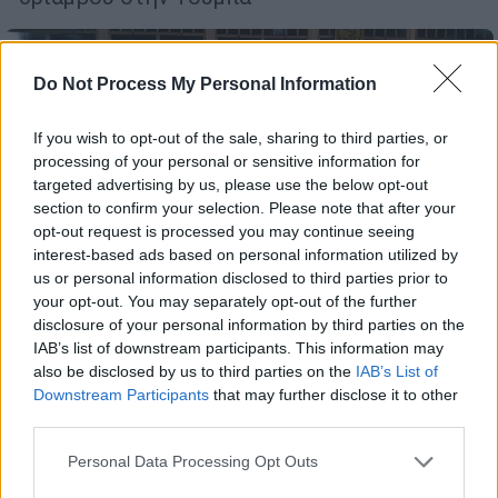
Do Not Process My Personal Information
If you wish to opt-out of the sale, sharing to third parties, or
processing of your personal or sensitive information for
targeted advertising by us, please use the below opt-out
section to confirm your selection. Please note that after your
opt-out request is processed you may continue seeing
interest-based ads based on personal information utilized by
us or personal information disclosed to third parties prior to
your opt-out. You may separately opt-out of the further
disclosure of your personal information by third parties on the
IAB’s list of downstream participants. This information may
also be disclosed by us to third parties on the
IAB’s List of
Downstream Participants
that may further disclose it to other
third parties.
Αθλητισμός
|
31.03.2019 00:49
Νέα εποχή ΠΑΟΚ: Ιστορική άνοδος στην
Please note that this website/app uses one or more Google
Personal Data Processing Opt Outs
Volley League γυναικών με τρελά
services and may gather and store information including but