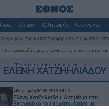
λάδα
Κόσμος
Αθλητισμός
Ψυχαγωγία
F
ία» της καταστροφής από τις φωτιές στη Δυτική
1.000 ευρώ ανά τετραγωνικό για να ξαναχτιστούν τα σπίτια
Τελευταία νέα και ειδήσεις σχετικά με:
ΕΛΕΝΗ ΧΑΤΖΗΗΛΙΑΔΟΥ
Αθλητισμός
|
30.03.2019 16:10
Ελένη Χατζηλιάδου: Ασημένια στο
Ευρωπαϊκό του καράτε, έχασε με