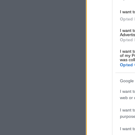
I want t
Opted 
I want 
Advertis
Opted 
I want t
of my P
was col
Opted 
Google 
I want t
web or d
I want t
purpose
I want 