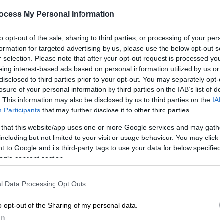
«σφαγή» το χρυσό
ocess My Personal Information
Ηττήθηκε στον τελικό από την
Ισπανίδα Λάουρα Παλάθιο Γκονζάλεθ
to opt-out of the sale, sharing to third parties, or processing of your per
που ευνοήθηκε από τους κριτές
formation for targeted advertising by us, please use the below opt-out s
r selection. Please note that after your opt-out request is processed y
eing interest-based ads based on personal information utilized by us or
disclosed to third parties prior to your opt-out. You may separately opt-
losure of your personal information by third parties on the IAB’s list of
. This information may also be disclosed by us to third parties on the
IA
Participants
that may further disclose it to other third parties.
 that this website/app uses one or more Google services and may gath
including but not limited to your visit or usage behaviour. You may click 
 to Google and its third-party tags to use your data for below specifi
ogle consent section.
Με
Μ
l Data Processing Opt Outs
0
o opt-out of the Sharing of my personal data.
In