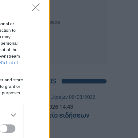
sonal or
ection to
ou may
 personal
out of the
 downstream
B’s List of
POPULAR VIDEOS
er and store
to grant or
ed purposes
σημεριανό...
|
06.08.2026 14:43
εσημεριανό δελτίο ειδήσεων
6/08/2026