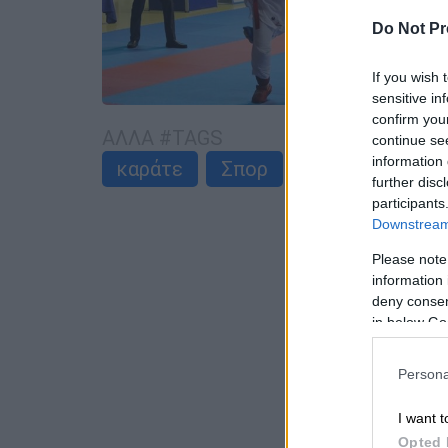
Do Not Pr
If you wish 
sensitive in
confirm you
ΑΛΛΑ #TAGS
continue se
information 
καράτε
Σπορ
further disc
participants
Downstream 
Please note
information 
deny consent
in below Go
Persona
I want t
Opted 