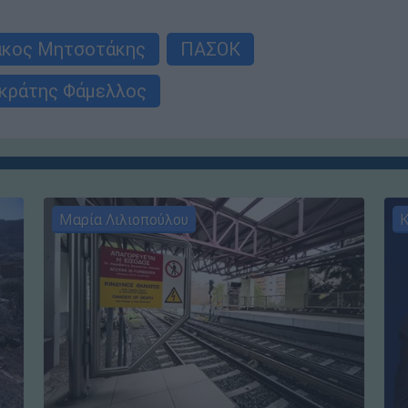
άκος Μητσοτάκης
ΠΑΣΟΚ
κράτης Φάμελλος
Μαρία Λιλιοπούλου
Κ