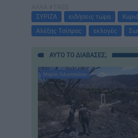
ΑΛΛΑ #TAGS
ΣΥΡΙΖΑ
ειδήσεις τώρα
Κυρι
Αλέξης Τσίπρας
εκλογές
Σω
ΑΥΤΟ ΤΟ ΔΙΑΒΑΣΕΣ;
Μαρία Λιλιοπούλου