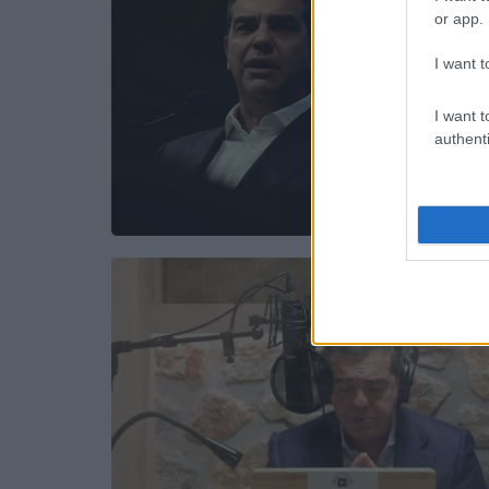
or app.
I want t
I want t
authenti