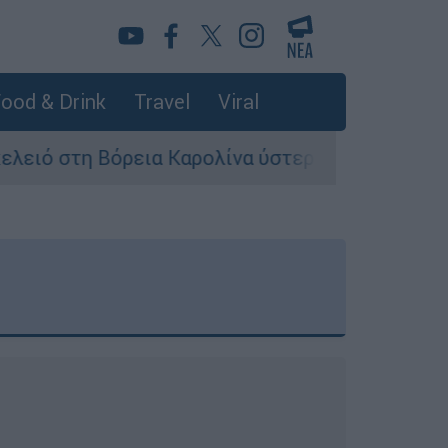
ood & Drink
Travel
Viral
όρεια Καρολίνα ύστερα από πυροβολισμούς: Νεκ