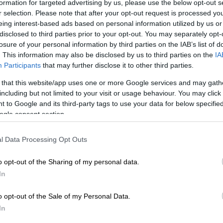
Πολιτική
|
10.06.2026 06:29
formation for targeted advertising by us, please use the below opt-out s
Μάχη για τη δεύτερη θέση:
r selection. Please note that after your opt-out request is processed y
eing interest-based ads based on personal information utilized by us or
ΠΑΣΟΚ, Τσίπρας και ΣΥΡΙΖΑ σε
disclosed to third parties prior to your opt-out. You may separately opt-
κρίση
ΑΠ
losure of your personal information by third parties on the IAB’s list of
Ν
. This information may also be disclosed by us to third parties on the
IA
Το πολιτικό σκηνικό στην
ψ
Participants
that may further disclose it to other third parties.
Κεντροαριστερά αλλάζει ραγδαία, με
τ
τη μάχη της δεύτερης θέσης να
 that this website/app uses one or more Google services and may gath
αναμένεται σκληρή και καθοριστική
including but not limited to your visit or usage behaviour. You may click 
 to Google and its third-party tags to use your data for below specifi
για τις επόμενες εκλογές.
ogle consent section.
l Data Processing Opt Outs
Our Network
|
07.12.2025 18:00
o opt-out of the Sharing of my personal data.
Μετά την «Ιθάκη»: Το τεράστιο
In
λάθος που κάνουν όλοι με τον
Αλέξη Τσίπρα
o opt-out of the Sale of my Personal Data.
Ο πρώην πρωθυπουργός είναι εδώ.
In
Όχι, όμως, έτσι όπως περίμεναν