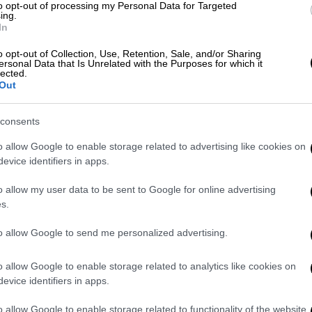
to opt-out of processing my Personal Data for Targeted
κάποιοι...
ing.
In
o opt-out of Collection, Use, Retention, Sale, and/or Sharing
ersonal Data that Is Unrelated with the Purposes for which it
lected.
Out
Our Network
|
25.11.2025 18:00
Ο ΣΚΑΪ έχει έτοιμη την… απάντηση
στην «Ιθάκη» του Αλέξη Τσίπρα
consents
o allow Google to enable storage related to advertising like cookies on
Ενώ το βιβλίο του Αλέξη Τσίπρα
evice identifiers in apps.
κυκλοφορεί, το κανάλι του Φαλήρου
σηκώνει το γάντι με ένα ντοκιμαντέρ
o allow my user data to be sent to Google for online advertising
που επαναφέρει το κλίμα του 2015
s.
και ξύνει πληγές που –ας μη
γελιόμαστε– δεν έκλεισαν ποτέ.
to allow Google to send me personalized advertising.
o allow Google to enable storage related to analytics like cookies on
evice identifiers in apps.
Πολιτική
|
23.11.2025 11:20
o allow Google to enable storage related to functionality of the website