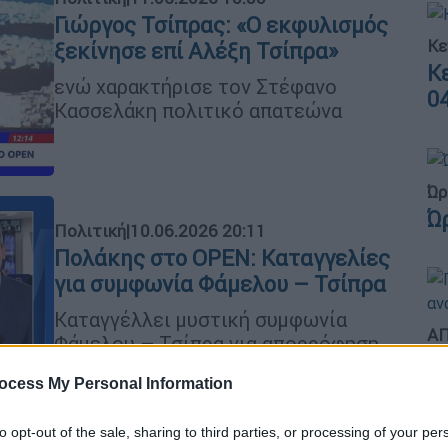
Γιώργος Τσίπρας: «Ο εκφυλισμός
Κε
ξεκίνησε επί Αλέξη Τσίπρα»
Κ
ενώ χαρακτήρισε τον Στέφανο
0
Κασσελάκη πολιτικό απατεώνα
Ώρ
Ώ
Πολιτική
|
10.06.2026 20:11
Πολάκης στο OPEN: Καταγγελίες
για συμφωνία Φάμελου – Τσίπρα
Kαταγγέλλει μυστική συμφωνία
ΑΠ
Φάμελου – Τσίπρα για απορρόφηση
Γ
από νέο κόμμα
ocess My Personal Information
π
σ
to opt-out of the sale, sharing to third parties, or processing of your per