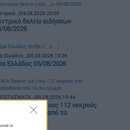
ντρικό...
|
04.08.2026 20:00
εντρικό δελτίο ειδήσεων
4/08/2026
α Ελλάδος...
|
05.08.2026 13:36
ρα Ελλάδος 05/08/2026
ΟΣΠΑΣΜΑΤΑ...
|
05.08.2026 19:44
άζα: Θρήνος για τους 112 νεκρούς
ου ανασύρθηκαν από τα
υντρίμμια
sonal or