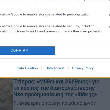
Η «Ιθάκη» στην προπαραγγελία
ξεπέρασε το Χάρι Πότερ: Τι λέει ο
o allow Google to enable storage related to personalization.
εκδότης του βιβλίου του Τσίπρα
Ο κ. Δαρδάνος μίλησε για πρωτοφανή
o allow Google to enable storage related to security, including
εκδοτική επιτυχία στα ελληνικά
cation functionality and fraud prevention, and other user protection.
δεδομένα
CONFIRM
Data Deletion
Data Access
Privacy Policy
Πολιτική
|
22.11.2025 13:31
Τσίπρας: «Μύθοι και Αλήθειες» για
το κόστος της διαπραγμάτευσης -
Νέα προδημοσίευση της «Ιθάκης»
Τι αναφέρει ο πρώην πρωθυπουργός