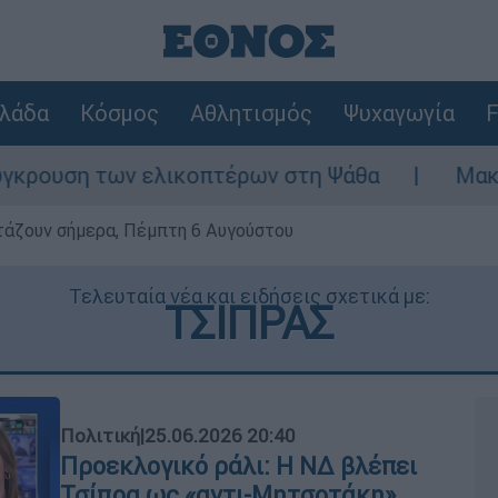
λάδα
Κόσμος
Αθλητισμός
Ψυχαγωγία
F
ων ελικοπτέρων στη Ψάθα
Μακελειό στη Β
ρτάζουν σήμερα, Πέμπτη 6 Αυγούστου
Τελευταία νέα και ειδήσεις σχετικά με:
ΤΣΙΠΡΑΣ
Πολιτική
|
25.06.2026 20:40
Προεκλογικό ράλι: Η ΝΔ βλέπει
Τσίπρα ως «αντι-Μητσοτάκη»