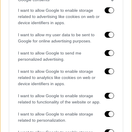
I want to allow Google to enable storage
related to advertising like cookies on web or
Κόσμος
|
04.04.2026 08:05
device identifiers in apps.
Έπεσε ιδιωτικό αεροσκάφος πάνω σε
εστιατόριο στη Βραζιλία: 4 νεκροί -
I want to allow my user data to be sent to
Βίντεο από τη στιγμή της συντριβής
Google for online advertising purposes.
Νεκροί οι επιβαίνοντες
I want to allow Google to send me
personalized advertising.
I want to allow Google to enable storage
related to analytics like cookies on web or
device identifiers in apps.
I want to allow Google to enable storage
related to functionality of the website or app.
I want to allow Google to enable storage
related to personalization.