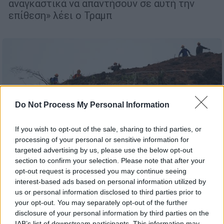
αναγκαστικά να απαντήσουν σε αυτή την
επίθεση» λέει ο Τραμπ
Do Not Process My Personal Information
If you wish to opt-out of the sale, sharing to third parties, or
processing of your personal or sensitive information for
targeted advertising by us, please use the below opt-out
section to confirm your selection. Please note that after your
opt-out request is processed you may continue seeing
interest-based ads based on personal information utilized by
us or personal information disclosed to third parties prior to
Κόσμος
|
04.05.2026 21:52
your opt-out. You may separately opt-out of the further
Θρίλερ με αεροπορικό δυστύχημα στην
disclosure of your personal information by third parties on the
IAB’s list of downstream participants. This information may