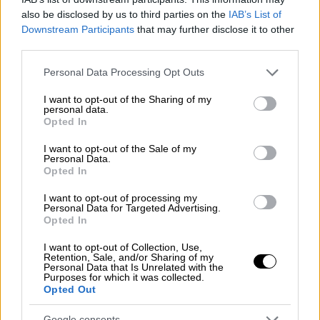
Κίνα - Τα νέα δεδομένα πτήσης που
also be disclosed by us to third parties on the
IAB’s List of
«δείχνουν» σκόπιμη συντριβή
Downstream Participants
that may further disclose it to other
third parties.
Η πτήση MU5735 της China Eastern Airlines
συνετρίβη τον Μάρτιο του 2022 σε
Please note that this website/app uses one or more Google
Personal Data Processing Opt Outs
απομακρυσμένη περιοχή της Κίνας,
services and may gather and store information including but
σκοτώνοντας και τους 132 επιβαίνοντες
not limited to your visit or usage behaviour. You may click to
I want to opt-out of the Sharing of my
personal data.
grant or deny consent to Google and its third-party tags to
Opted In
use your data for below specified purposes in below Google
consent section.
I want to opt-out of the Sale of my
Personal Data.
Opted In
I want to opt-out of processing my
Personal Data for Targeted Advertising.
Opted In
I want to opt-out of Collection, Use,
Retention, Sale, and/or Sharing of my
Personal Data that Is Unrelated with the
Purposes for which it was collected.
Opted Out
Google consents