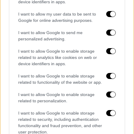
device identifiers in apps.
I want to allow my user data to be sent to
Google for online advertising purposes.
I want to allow Google to send me
personalized advertising.
I want to allow Google to enable storage
related to analytics like cookies on web or
POPULAR VIDEOS
device identifiers in apps.
I want to allow Google to enable storage
Ώρα Ελλάδος...
|
06.08.2026 10:06
related to functionality of the website or app.
Ώρα Ελλάδος 06/08/2026
I want to allow Google to enable storage
related to personalization.
I want to allow Google to enable storage
Κεντρικό...
|
05.08.2026 19:49
related to security, including authentication
Κεντρικό δελτίο ειδήσεων 05/08/2026
functionality and fraud prevention, and other
user protection.