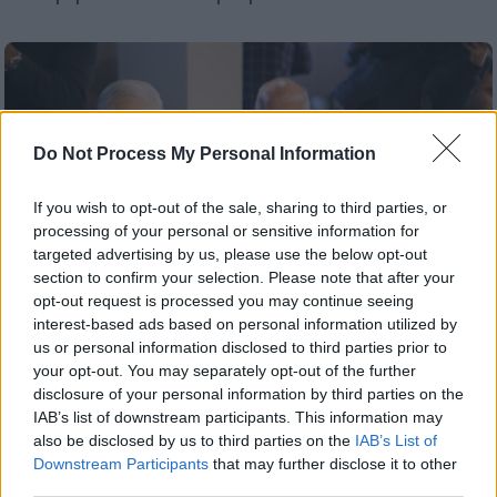
Do Not Process My Personal Information
If you wish to opt-out of the sale, sharing to third parties, or
processing of your personal or sensitive information for
targeted advertising by us, please use the below opt-out
section to confirm your selection. Please note that after your
opt-out request is processed you may continue seeing
interest-based ads based on personal information utilized by
us or personal information disclosed to third parties prior to
your opt-out. You may separately opt-out of the further
Αθλητισμός
|
25.02.2019 18:41
disclosure of your personal information by third parties on the
Παναθηναϊκός: Τέλος ο Κωνσταντίνου,
IAB’s list of downstream participants. This information may
επιστροφή του «Mr. Manos»
also be disclosed by us to third parties on the
IAB’s List of
Downstream Participants
that may further disclose it to other
Ο Αλαφούζος «τελείωσε» τον Κωνσταντίνου
third parties.