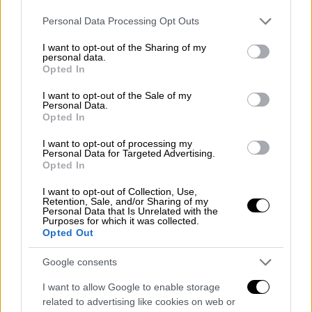
κι έδωσε την προεδρία του «τριφυλλιού»
Please note that this website/app uses one or more Google
ξανά στον «Mr. Manos»
Personal Data Processing Opt Outs
services and may gather and store information including but
not limited to your visit or usage behaviour. You may click to
I want to opt-out of the Sharing of my
ΑΛΛΑ #TAGS
personal data.
grant or deny consent to Google and its third-party tags to
Opted In
τροχαίο
Χριστίνα Σούζη
use your data for below specified purposes in below Google
consent section.
I want to opt-out of the Sale of my
ειδήσεις τώρα
Super League 1
Personal Data.
Opted In
Μάνός Μαυροκουκουλάκης
I want to opt-out of processing my
Personal Data for Targeted Advertising.
Opted In
Παναθηναϊκός
τροχαίο ατύχημα
I want to opt-out of Collection, Use,
Retention, Sale, and/or Sharing of my
Personal Data that Is Unrelated with the
Purposes for which it was collected.
Opted Out
Google consents
I want to allow Google to enable storage
related to advertising like cookies on web or