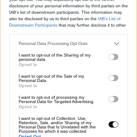
disclosure of your personal information by third parties on the
διαπραγματεύσεις με την Τεχεράνη
IAB’s list of downstream participants. This information may
Ποια σενάρια εξετάζει ο Αμερικανός
also be disclosed by us to third parties on the
IAB’s List of
πρόεδρος και το Πεντάγωνο σύμφωνα με το
Downstream Participants
that may further disclose it to other
third parties.
Axios
Please note that this website/app uses one or more Google
Personal Data Processing Opt Outs
services and may gather and store information including but
not limited to your visit or usage behaviour. You may click to
I want to opt-out of the Sharing of my
personal data.
grant or deny consent to Google and its third-party tags to
Opted In
use your data for below specified purposes in below Google
consent section.
I want to opt-out of the Sale of my
Personal Data.
Opted In
I want to opt-out of processing my
Personal Data for Targeted Advertising.
Opted In
I want to opt-out of Collection, Use,
Retention, Sale, and/or Sharing of my
Personal Data that Is Unrelated with the
Purposes for which it was collected.
Opted Out