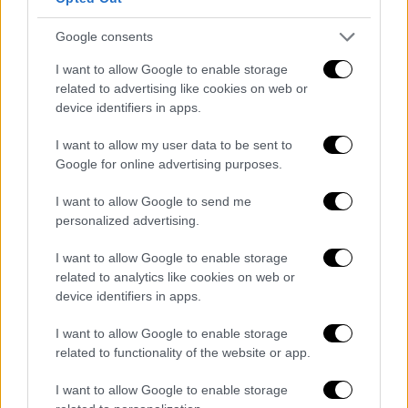
Κόσμος
|
24.03.2026 19:59
Google consents
WSJ: Οι ΗΠΑ έτοιμες να στείλουν
I want to allow Google to enable storage
άλλους 3.000 στρατιώτες στη Μέση
related to advertising like cookies on web or
Ανατολή
device identifiers in apps.
Δεν έχει ληφθεί οριστική απόφαση για την
I want to allow my user data to be sent to
αποστολή χερσαίων δυνάμεων εντός του
Google for online advertising purposes.
ιρανικού εδάφους
I want to allow Google to send me
personalized advertising.
I want to allow Google to enable storage
related to analytics like cookies on web or
device identifiers in apps.
I want to allow Google to enable storage
related to functionality of the website or app.
I want to allow Google to enable storage