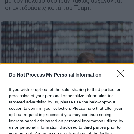
με τον πόλεμο στο Ιράν καθώς αυξάνονται
οι αντιδράσεις κατά του Τραμπ
Do Not Process My Personal Information
If you wish to opt-out of the sale, sharing to third parties, or
processing of your personal or sensitive information for
targeted advertising by us, please use the below opt-out
section to confirm your selection. Please note that after your
opt-out request is processed you may continue seeing
Κόσμος
|
26.03.2026 15:14
interest-based ads based on personal information utilized by
«Το τελικό πλήγμα»: Οι 4 επιλογές του
us or personal information disclosed to third parties prior to
Τραμπ αν δεν βρεθεί λύση στις
your opt-out. You may separately opt-out of the further