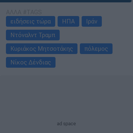
ΑΛΛΑ #TAGS
ειδήσεις τώρα
ΗΠΑ
Ιράν
Ντόναλντ Τραμπ
Κυριάκος Μητσοτάκης
πόλεμος
Νίκος Δένδιας