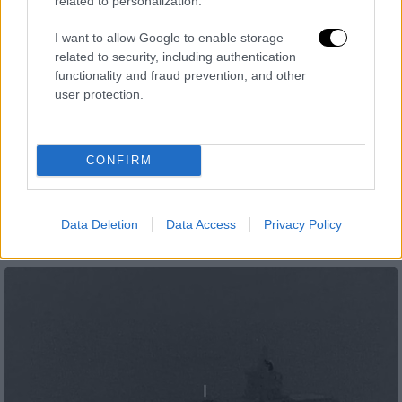
related to personalization.
I want to allow Google to enable storage
related to security, including authentication
functionality and fraud prevention, and other
user protection.
Τεχνολογία
|
09.03.2026 20:56
Γιατί καθυστερεί το ChatGPT μόνο για
ενήλικες - «Έχουμε υψηλότερες
CONFIRM
προτεραιότητες» λέει η OpenAI
Το ερωτικό περιεχόμενο στην Τεχνητή
Νοημοσύνη θα πρέπει να περιμένει
Data Deletion
Data Access
Privacy Policy