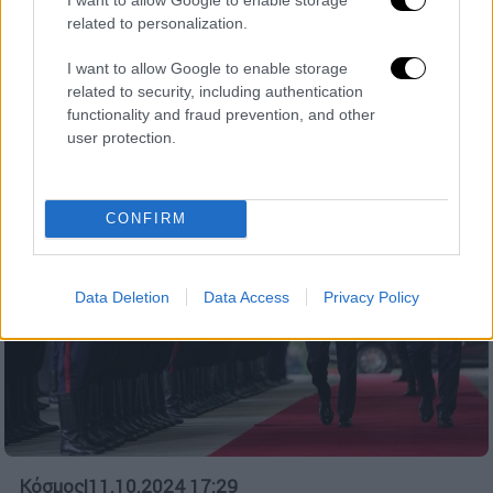
related to personalization.
Το ειδησεογραφικό μέσο υποστηρίζει ότι η
Τεχεράνη σχεδιάζει ένα μεγάλο χτύπημα
I want to allow Google to enable storage
προς το Ισραήλ
related to security, including authentication
functionality and fraud prevention, and other
user protection.
CONFIRM
Data Deletion
Data Access
Privacy Policy
Κόσμος
|
11.10.2024 17:29