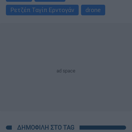
Ρετζέπ Ταγίπ Ερντογάν
drone
ΔΗΜΟΦΙΛΗ ΣΤΟ TAG