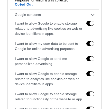
Purposes for which it was collected.
Opted Out
Google consents
I want to allow Google to enable storage
related to advertising like cookies on web or
device identifiers in apps.
I want to allow my user data to be sent to
Google for online advertising purposes.
I want to allow Google to send me
personalized advertising.
I want to allow Google to enable storage
related to analytics like cookies on web or
device identifiers in apps.
Κόσμος
|
31.10.2024 22:25
Axios: Το Ιράν σχεδιάζει να επιτεθεί στο
I want to allow Google to enable storage
related to functionality of the website or app.
Ισραήλ ως αντίποινα για το χτύπημα
στην Τεχεράνη
I want to allow Google to enable storage