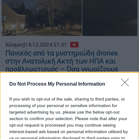
Κόσμος
|
14.12.2024 21:31
Πανικός από τα μυστηριώδη drones
στην Ανατολική Ακτή των ΗΠΑ και
προβληματισμός – Όσα γνωρίζουμε
Ορισμένοι νομοθέτες ζήτησαν την
Do Not Process My Personal Information
κατάρριψη των μη επανδρωμένων
αεροσκαφών για την ανάλυσή τους, αλλά
If you wish to opt-out of the sale, sharing to third parties, or
άλλοι εξέφρασαν την ανησυχία τους για τα
processing of your personal or sensitive information for
συντρίμμια που πέφτουν και θέτουν σε
targeted advertising by us, please use the below opt-out
κίνδυνο πυκνοκατοικημένες περιοχές
section to confirm your selection. Please note that after your
opt-out request is processed you may continue seeing
interest-based ads based on personal information utilized by
us or personal information disclosed to third parties prior to