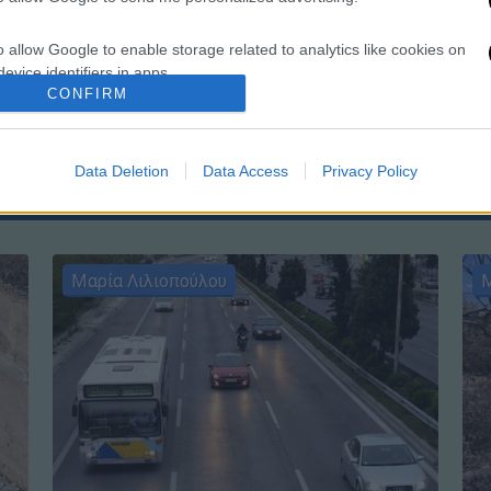
o allow Google to enable storage related to analytics like cookies on
Κε
evice identifiers in apps.
Κ
CONFIRM
0
o allow Google to enable storage related to functionality of the website
Data Deletion
Data Access
Privacy Policy
o allow Google to enable storage related to personalization.
o allow Google to enable storage related to security, including
cation functionality and fraud prevention, and other user protection.
Μαρία Λιλιοπούλου
Μ