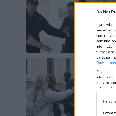
Do Not Pr
If you wish 
sensitive in
confirm you
continue se
information 
further disc
participants
Downstream 
Please note
information 
deny consent
in below Go
Persona
I want t