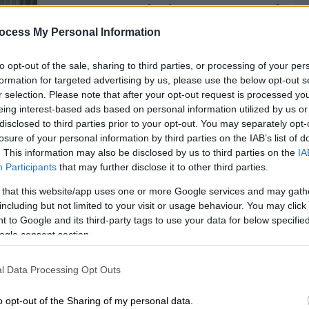
«Παραδικαστικό κύκλωμα 2»: Ξανά
στο εδώλιο Γιοσάκης, Ευσταθίου
ocess My Personal Information
και Μαντούβαλος
to opt-out of the sale, sharing to third parties, or processing of your per
Γιατί η υπόθεση επιστρέφει στη
formation for targeted advertising by us, please use the below opt-out s
δικαστική αίθουσα
r selection. Please note that after your opt-out request is processed y
eing interest-based ads based on personal information utilized by us or
disclosed to third parties prior to your opt-out. You may separately opt-
losure of your personal information by third parties on the IAB’s list of
. This information may also be disclosed by us to third parties on the
IA
Participants
that may further disclose it to other third parties.
Ελλάδα
|
06.02.2019 22:05
Παραδικαστικό Κύκλωμα: 13
 that this website/app uses one or more Google services and may gath
including but not limited to your visit or usage behaviour. You may click 
χρόνια φυλακή στον Πέτρο
 to Google and its third-party tags to use your data for below specifi
Μαντούβαλο
ogle consent section.
Το δικαστήριο καταδίκασε τον πρώην
Κε
βουλευτή και δικηγόρο, Πέτρο
l Data Processing Opt Outs
Κ
Μαντούβαλο, τον πρόεδρο εφετών,
0
Γιάννη Ευσταθίου και τον
o opt-out of the Sharing of my personal data.