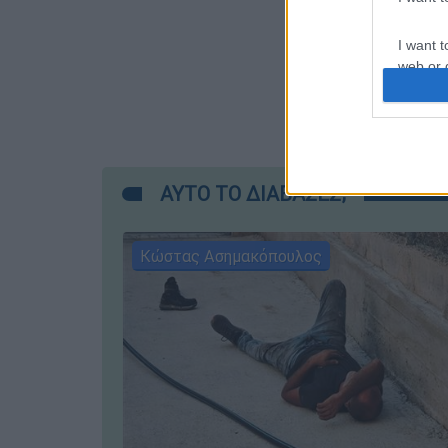
I want t
web or d
I want t
or app.
I want t
ΑΥΤΟ ΤΟ ΔΙΑΒΑΣΕΣ;
I want t
authenti
Κώστας Ασημακόπουλος