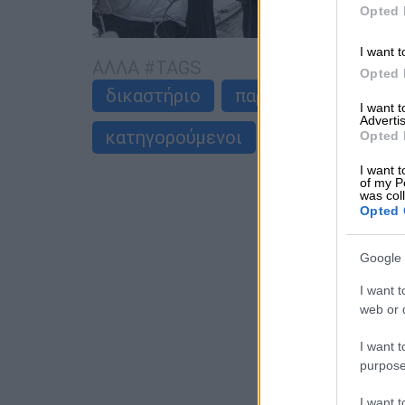
Opted 
I want t
ΑΛΛΑ #TAGS
Opted 
δικαστήριο
παραδικαστικό κύκ
I want 
Advertis
κατηγορούμενοι
Opted 
I want t
of my P
was col
Opted 
Google 
I want t
web or d
I want t
purpose
I want 