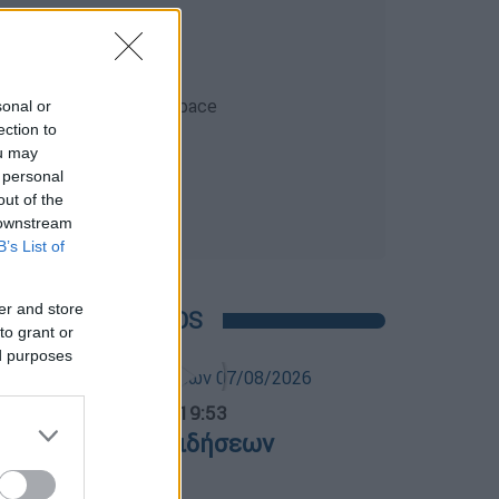
sonal or
ection to
ou may
 personal
out of the
 downstream
B’s List of
er and store
POPULAR VIDEOS
to grant or
ed purposes
ντρικό...
|
07.08.2026 19:53
εντρικό δελτίο ειδήσεων
7/08/2026