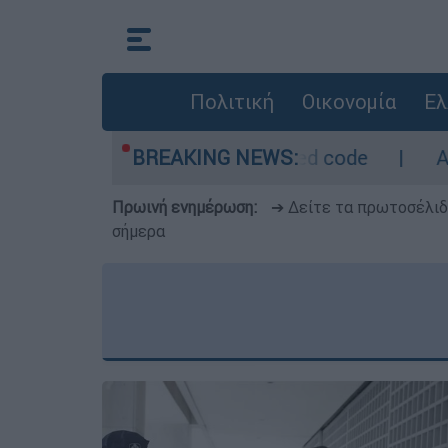
Πολιτική
Οικονομία
Ελ
όμετρο - Οι περιοχές σε red code
BREAKING NEWS:
Αμερικ
Πρωινή ενημέρωση:
➔ Δείτε τα πρωτοσέλι
σήμερα