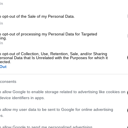
αρχιμανδρίτη, Ιάκωβο Γιοσάκη
In
o opt-out of the Sale of my Personal Data.
In
ΑΠ
λωμα
ειδήσεις τώρα
κατηγορίες
Μ
to opt-out of processing my Personal Data for Targeted
ing.
Α
In
o opt-out of Collection, Use, Retention, Sale, and/or Sharing
ersonal Data that Is Unrelated with the Purposes for which it
lected.
Out
Με
Μ
consents
0
o allow Google to enable storage related to advertising like cookies on
evice identifiers in apps.
Ώρ
o allow my user data to be sent to Google for online advertising
s.
Ώ
to allow Google to send me personalized advertising.