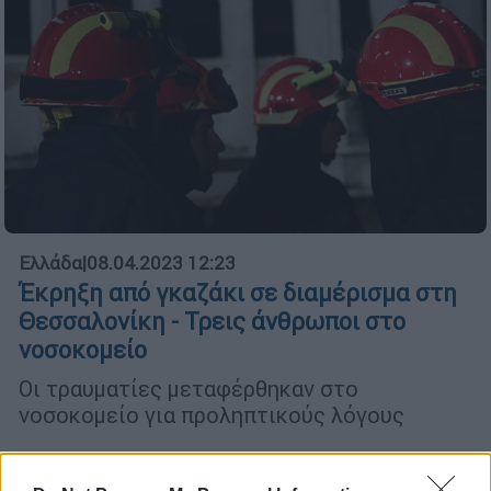
Ελλάδα
|
08.04.2023 12:23
Έκρηξη από γκαζάκι σε διαμέρισμα στη
Θεσσαλονίκη - Τρεις άνθρωποι στο
νοσοκομείο
Οι τραυματίες μεταφέρθηκαν στο
νοσοκομείο για προληπτικούς λόγους