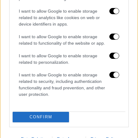
I want to allow Google to enable storage
related to analytics like cookies on web or
POPULAR VIDEOS
device identifiers in apps.
I want to allow Google to enable storage
Κεντρικό...
|
06.08.2026 20:05
related to functionality of the website or app.
Κεντρικό δελτίο ειδήσεων 06/08/2026
I want to allow Google to enable storage
related to personalization.
I want to allow Google to enable storage
ΑΠΟΣΠΑΣΜΑΤΑ...
|
06.08.2026 18:49
related to security, including authentication
Φωτιά στη Σκύρο: Τεράστιες φλόγες και
functionality and fraud prevention, and other
user protection.
ολονύχτια μάχη
CONFIRM
Μεσημεριανό...
|
06.08.2026 14:43
Μεσημεριανό δελτίο ειδήσεων