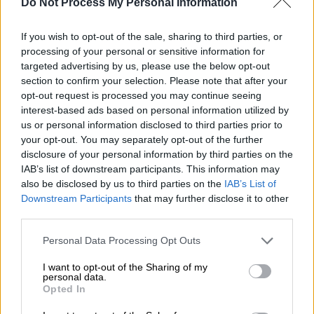
Do Not Process My Personal Information
If you wish to opt-out of the sale, sharing to third parties, or
processing of your personal or sensitive information for
targeted advertising by us, please use the below opt-out
section to confirm your selection. Please note that after your
opt-out request is processed you may continue seeing
interest-based ads based on personal information utilized by
us or personal information disclosed to third parties prior to
your opt-out. You may separately opt-out of the further
disclosure of your personal information by third parties on the
IAB’s list of downstream participants. This information may
also be disclosed by us to third parties on the
IAB’s List of
Downstream Participants
that may further disclose it to other
third parties.
Ελλάδα
|
25.01.2019 22:38
Please note that this website/app uses one or more Google
Personal Data Processing Opt Outs
Χανιά: Τραυματισμός γυναίκας έπειτα
services and may gather and store information including but
not limited to your visit or usage behaviour. You may click to
I want to opt-out of the Sharing of my
από έκρηξη σε γκαζάκι
personal data.
grant or deny consent to Google and its third-party tags to
Opted In
Σημειώθηκαν και ζημιές στο σπίτι όπου
use your data for below specified purposes in below Google
διαμένει, στη συνοικία «Λενταριανά»
consent section.