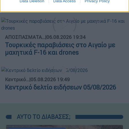
Data Deletion
Data Access
Privacy Policy
06/08/2026
ΑΠΟΣΠΑΣΜΑΤΑ...
|
06.08.2026 19:34
Τουρκικές παραβιάσεις στο Αιγαίο με
μαχητικά F-16 και drones
Κεντρικό...
|
05.08.2026 19:49
Κεντρικό δελτίο ειδήσεων 05/08/2026
ΑΥΤΟ ΤΟ ΔΙΑΒΑΣΕΣ;