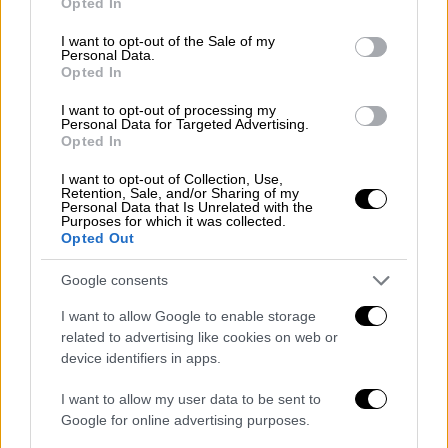
Opted In
use your data for below specified purposes in below Google
consent section.
I want to opt-out of the Sale of my
Personal Data.
Opted In
I want to opt-out of processing my
Personal Data for Targeted Advertising.
Opted In
I want to opt-out of Collection, Use,
Retention, Sale, and/or Sharing of my
Personal Data that Is Unrelated with the
Purposes for which it was collected.
Opted Out
Ελλάδα
|
08.12.2023 13:20
Συναγερμός στο Χαλάνδρι: Ύποπτος
Google consents
φάκελος στάλθηκε σε χώρο γραφείων -
I want to allow Google to enable storage
Περιείχε σκόνη
related to advertising like cookies on web or
device identifiers in apps.
Στο σημείο η Πυροσβεστική
I want to allow my user data to be sent to
Google for online advertising purposes.