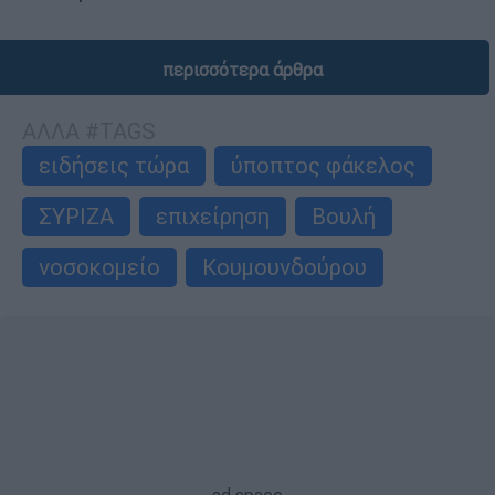
περισσότερα άρθρα
ΑΛΛΑ #TAGS
ειδήσεις τώρα
ύποπτος φάκελος
ΣΥΡΙΖΑ
επιχείρηση
Βουλή
νοσοκομείο
Κουμουνδούρου