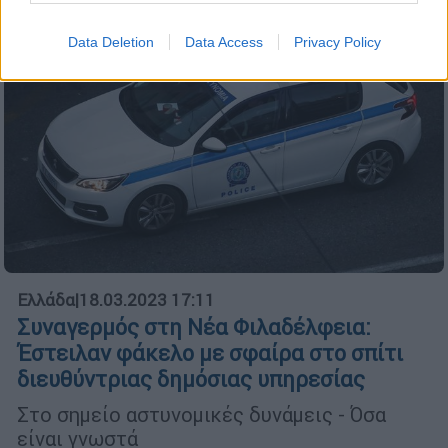
Data Deletion
Data Access
Privacy Policy
Ελλάδα
|
18.03.2023 17:11
Συναγερμός στη Νέα Φιλαδέλφεια:
Έστειλαν φάκελο με σφαίρα στο σπίτι
διευθύντριας δημόσιας υπηρεσίας
Στο σημείο αστυνομικές δυνάμεις - Όσα
είναι γνωστά