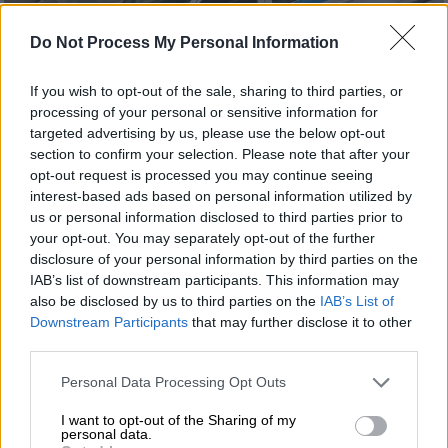
Do Not Process My Personal Information
If you wish to opt-out of the sale, sharing to third parties, or
processing of your personal or sensitive information for
targeted advertising by us, please use the below opt-out
section to confirm your selection. Please note that after your
opt-out request is processed you may continue seeing
Ελλάδα
|
19.03.2024 17:20
interest-based ads based on personal information utilized by
us or personal information disclosed to third parties prior to
Στο νοσοκομείο υπάλληλοι των ΕΛΤΑ
your opt-out. You may separately opt-out of the further
Μπουρναζίου – Είπαν πως άνοιξαν
disclosure of your personal information by third parties on the
ύποπτο φάκελο
IAB’s list of downstream participants. This information may
also be disclosed by us to third parties on the
IAB’s List of
Ένιωσαν αδιαθεσία και στη συνέχεια
Downstream Participants
that may further disclose it to other
μεταφέρθηκαν στο νοσοκομείο
third parties.
Please note that this website/app uses one or more Google
Personal Data Processing Opt Outs
services and may gather and store information including but
not limited to your visit or usage behaviour. You may click to
I want to opt-out of the Sharing of my
personal data.
grant or deny consent to Google and its third-party tags to