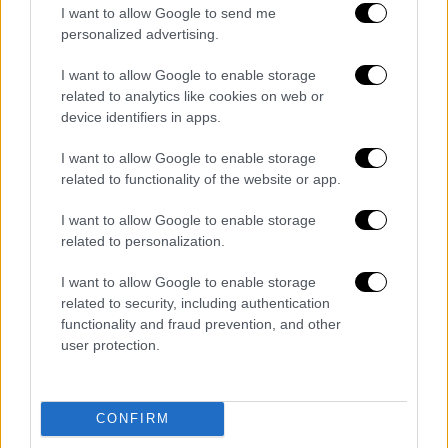
I want to allow Google to send me
personalized advertising.
I want to allow Google to enable storage
related to analytics like cookies on web or
device identifiers in apps.
I want to allow Google to enable storage
related to functionality of the website or app.
I want to allow Google to enable storage
related to personalization.
I want to allow Google to enable storage
Ελλάδα
|
12.05.2023 10:00
related to security, including authentication
Συναγερμός στον ΣΥΡΙΖΑ: Ύποπτος
functionality and fraud prevention, and other
φάκελος στην Κουμουνδούρου
user protection.
Οι Αρχές ερευνούν τον φάκελο
CONFIRM