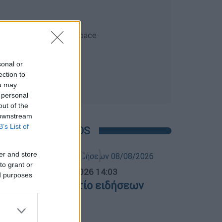
sonal or
ection to
ou may
 personal
out of the
 downstream
B’s List of
POPULAR VIDEOS
er and store
to grant or
σημεριανό...
|
08.08.2026 14:03
ed purposes
εσημεριανό δελτίο ειδήσεων
8/08/2026