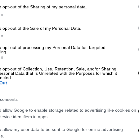
o opt-out of the Sharing of my personal data.
σεις
In
ΑΠ
Ι
o opt-out of the Sale of my Personal Data.
In
κ
α
to opt-out of processing my Personal Data for Targeted
ing.
In
o opt-out of Collection, Use, Retention, Sale, and/or Sharing
ersonal Data that Is Unrelated with the Purposes for which it
Κε
lected.
Κ
Out
0
consents
o allow Google to enable storage related to advertising like cookies on
evice identifiers in apps.
ΑΠ
o allow my user data to be sent to Google for online advertising
Α
s.