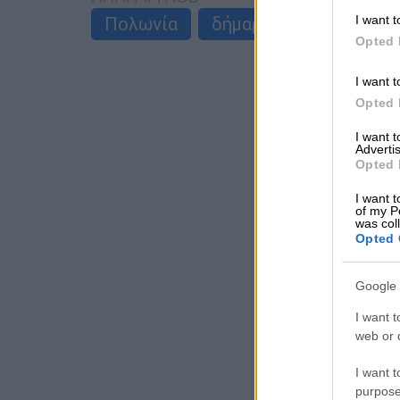
I want t
Πολωνία
δήμαρχος
Διαδηλώ
Opted 
I want t
Opted 
I want 
Advertis
Opted 
I want t
of my P
was col
Opted 
Google 
I want t
web or d
I want t
purpose