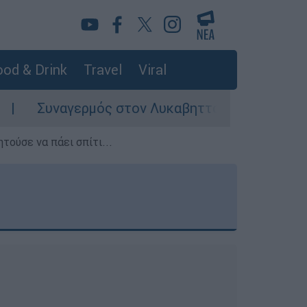
od & Drink
Travel
Viral
υναγερμός στον Λυκαβηττό: Σορός σε προχωρημ
τούσε να πάει σπίτι...