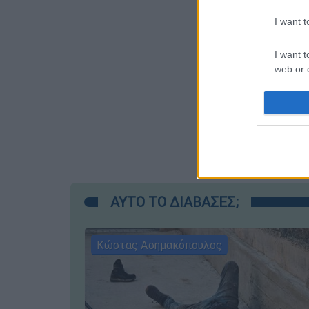
I want 
I want t
web or d
I want t
or app.
I want t
I want t
authenti
ΑΥΤΟ ΤΟ ΔΙΑΒΑΣΕΣ;
Κώστας Ασημακόπουλος