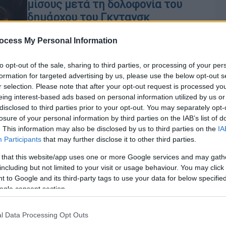
μίσους μετά τη δολοφονία του
δημάρχου του Γκντανσκ
Xιλιάδες άνθρωποι κατέκλυσαν τους
ocess My Personal Information
δρόμους φωνάζοντας το σύνθημα
«Σταματήστε το Μίσος»
to opt-out of the sale, sharing to third parties, or processing of your per
formation for targeted advertising by us, please use the below opt-out s
r selection. Please note that after your opt-out request is processed y
eing interest-based ads based on personal information utilized by us or
Κόσμος
|
13.01.2019 23:47
disclosed to third parties prior to your opt-out. You may separately opt-
Πολωνία: Μαχαίρωσαν τον
losure of your personal information by third parties on the IAB’s list of
δήμαρχο του Γκντανσκ (vid)
. This information may also be disclosed by us to third parties on the
IA
Participants
that may further disclose it to other third parties.
Βίντεο ντοκουμέντο από την
 that this website/app uses one or more Google services and may gath
αιματηρή επίθεση - Ο δράστης της
including but not limited to your visit or usage behaviour. You may click 
επίθεσης συνελήφθη, πρόκειται για
Με
 to Google and its third-party tags to use your data for below specifi
κάτοικο της πόλης - Το θύμα
Μ
ogle consent section.
νοσηλεύεται σε κρίσιμη κατάσταση
0
l Data Processing Opt Outs