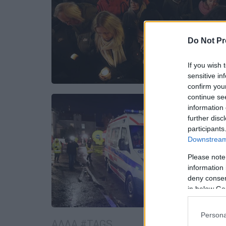
Do Not Pr
If you wish 
sensitive in
confirm you
continue se
information 
further disc
participants
Downstream 
Please note
information 
deny consent
in below Go
Persona
ΑΛΛΑ #TAGS