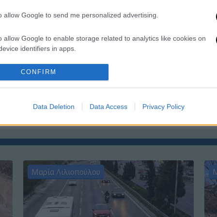
γ
to allow Google to send me personalized advertising.
π
o allow Google to enable storage related to analytics like cookies on
evice identifiers in apps.
o allow Google to enable storage related to functionality of the website
CONFIRM
ΑΠ
Κ
o allow Google to enable storage related to personalization.
Ι
Data Deletion
Data Access
Privacy Policy
o allow Google to enable storage related to security, including
cation functionality and fraud prevention, and other user protection.
Μαρία Λιλιοπούλου
Μ