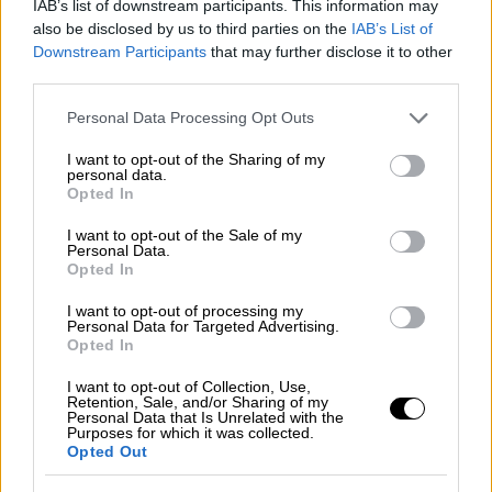
IAB’s list of downstream participants. This information may
also be disclosed by us to third parties on the
IAB’s List of
Downstream Participants
that may further disclose it to other
third parties.
Please note that this website/app uses one or more Google
Personal Data Processing Opt Outs
services and may gather and store information including but
not limited to your visit or usage behaviour. You may click to
I want to opt-out of the Sharing of my
personal data.
grant or deny consent to Google and its third-party tags to
Opted In
use your data for below specified purposes in below Google
consent section.
I want to opt-out of the Sale of my
Personal Data.
Lifestyle
|
31.10.2018 20:25
Opted In
Η αδερφή της Άννας Αμανατίδου είναι
I want to opt-out of processing my
πιο όμορφη από την ίδια (pics)
Personal Data for Targeted Advertising.
Opted In
Σαν δίδυμες είναι η Άννα και η Έλενα
Αμανατίδου
I want to opt-out of Collection, Use,
Retention, Sale, and/or Sharing of my
Personal Data that Is Unrelated with the
ΑΛΛΑ #TAGS
Purposes for which it was collected.
Opted Out
GNTM