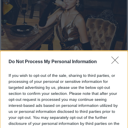
Do Not Process My Personal Information
Lifestyle
|
19.12.2018 11:38
GNTM: Αποχώρηση Αμανατίδου και τα 3
If you wish to opt-out of the sale, sharing to third parties, or
μοντέλα που πάνε τελικό (pics)
processing of your personal or sensitive information for
targeted advertising by us, please use the below opt-out
Πάλεψαν με το κρύο μπροστά στον φακό της
section to confirm your selection. Please note that after your
Μαρίνας Βερνίκου
opt-out request is processed you may continue seeing
interest-based ads based on personal information utilized by
us or personal information disclosed to third parties prior to
your opt-out. You may separately opt-out of the further
disclosure of your personal information by third parties on the