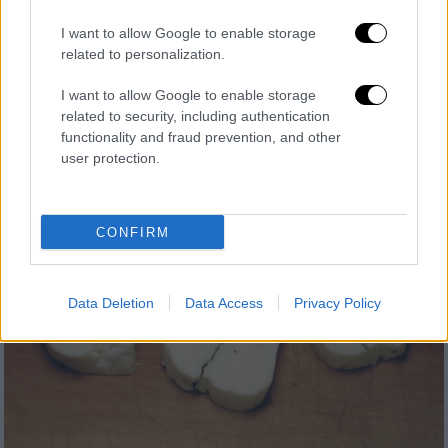
σήμα για το χαλούμι
I want to allow Google to enable storage
Μιλώντας στο ΡΙΚ, ο υπουργός Εμπορίου
related to personalization.
εξέφρασε τη λύπη του για τον τρόπο με τον
I want to allow Google to enable storage
οποίο επήλθε η απώλεια του εμπορικού
related to security, including authentication
σήματος
functionality and fraud prevention, and other
user protection.
CONFIRM
Data Deletion
Data Access
Privacy Policy