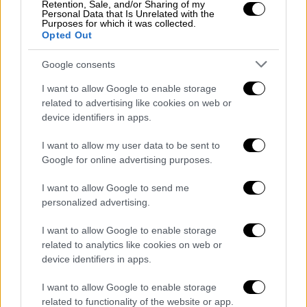
Retention, Sale, and/or Sharing of my
Personal Data that Is Unrelated with the
Συνταγές
|
15.11.2021 10:32
Purposes for which it was collected.
Opted Out
Χοιρινή τηγανιά με χαλούμι
Google consents
Εύκολη, γρήγορη, γεμάτη χρώματα και
αρώματα
I want to allow Google to enable storage
related to advertising like cookies on web or
device identifiers in apps.
I want to allow my user data to be sent to
Google for online advertising purposes.
I want to allow Google to send me
personalized advertising.
I want to allow Google to enable storage
related to analytics like cookies on web or
device identifiers in apps.
Κόσμος
|
07.12.2018 22:36
I want to allow Google to enable storage
Σάλος στην Κύπρο: Χάθηκε το εμπορικό
related to functionality of the website or app.