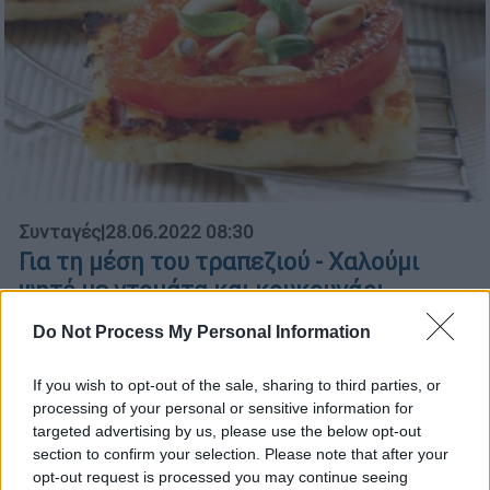
Συνταγές
|
28.06.2022 08:30
Για τη μέση του τραπεζιού - Χαλούμι
ψητό με ντομάτα και κουκουνάρι
Η πλούσια, γαλακτώδης γεύση του
Do Not Process My Personal Information
κυπριακού τυριού «παντρεύεται» τη ζουμερή
γλύκα της καλοκαιρινής ντομάτας, τη γήινη
If you wish to opt-out of the sale, sharing to third parties, or
τραγανότητα του κουκουναριού και τα
processing of your personal or sensitive information for
αρώματα του δυόσμου και του βασιλικού, σ’
targeted advertising by us, please use the below opt-out
section to confirm your selection. Please note that after your
ένα υπέροχο ορεκτικό.
opt-out request is processed you may continue seeing