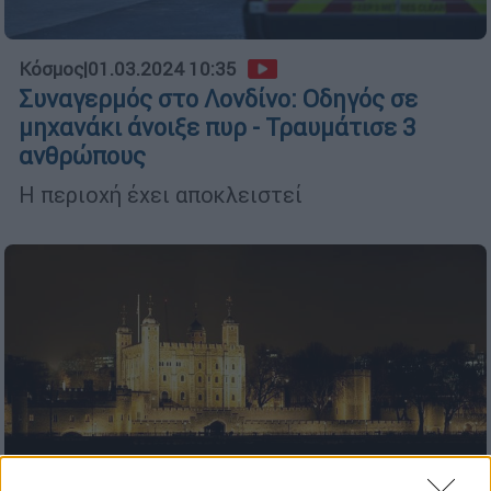
Κόσμος
|
01.03.2024 10:35
Συναγερμός στο Λονδίνο: Οδηγός σε
μηχανάκι άνοιξε πυρ - Τραυμάτισε 3
ανθρώπους
Η περιοχή έχει αποκλειστεί