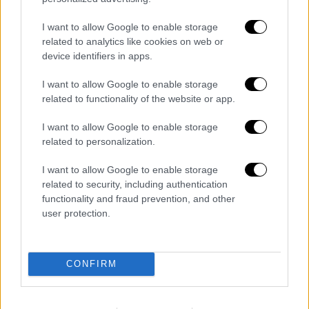
I want to allow Google to enable storage
related to analytics like cookies on web or
device identifiers in apps.
I want to allow Google to enable storage
related to functionality of the website or app.
Κόσμος
|
25.12.2022 17:29
I want to allow Google to enable storage
Λίβερπουλ: Πυροβολισμοί σε παμπ με
related to personalization.
μια νεκρή και τρεις τραυματίες -
I want to allow Google to enable storage
Ανθρωποκυνηγητό για τη σύλληψη του
related to security, including authentication
δράστη
functionality and fraud prevention, and other
user protection.
Η επίθεση έγινε σε πολυσύχναστο μέρος
CONFIRM