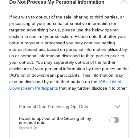
Do Not Process My Personal Information
If you wish to opt-out of the sale, sharing to third parties, or
processing of your personal or sensitive information for
Food & Drink
|
09.01.2024 19:52
targeted advertising by us, please use the below opt-out
section to confirm your selection. Please note that after your
H πιο exclusive παμπ του Λονδίνου
opt-out request is processed you may continue seeing
βρίσκεται κρυμμένη σε φρούριο 900
interest-based ads based on personal information utilized by
ετών - Γνωρίστε τη
us or personal information disclosed to third parties prior to
your opt-out. You may separately opt-out of the further
Ποιοι τη διαχειρίζονται
disclosure of your personal information by third parties on the
IAB’s list of downstream participants. This information may
also be disclosed by us to third parties on the
IAB’s List of
Downstream Participants
that may further disclose it to other
third parties.
Please note that this website/app uses one or more Google
Personal Data Processing Opt Outs
services and may gather and store information including but
not limited to your visit or usage behaviour. You may click to
I want to opt-out of the Sharing of my
personal data.
grant or deny consent to Google and its third-party tags to
Opted In
use your data for below specified purposes in below Google
consent section.