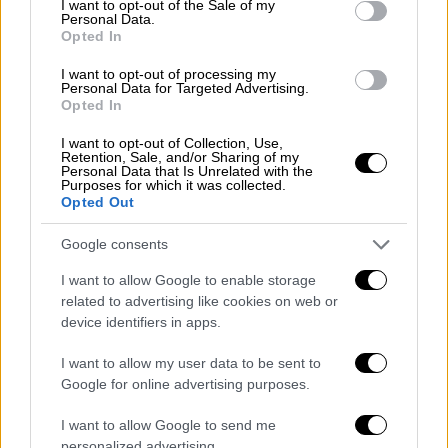
I want to opt-out of the Sale of my
Personal Data.
Opted In
I want to opt-out of processing my
Personal Data for Targeted Advertising.
Opted In
Viral
|
04.01.2023 15:30
I want to opt-out of Collection, Use,
Όταν σερβιτόρος έπεσε πάνω στον...
Retention, Sale, and/or Sharing of my
Personal Data that Is Unrelated with the
βασιλιά: Η ατάκα που έκανε τον Κάρολο
Purposes for which it was collected.
Opted Out
να ξεσπάσει σε γέλια
Τι συνέβη σε παμπ του Μέιφερ πριν τα
Google consents
Χριστούγεννα
I want to allow Google to enable storage
related to advertising like cookies on web or
device identifiers in apps.
I want to allow my user data to be sent to
Google for online advertising purposes.
I want to allow Google to send me
personalized advertising.