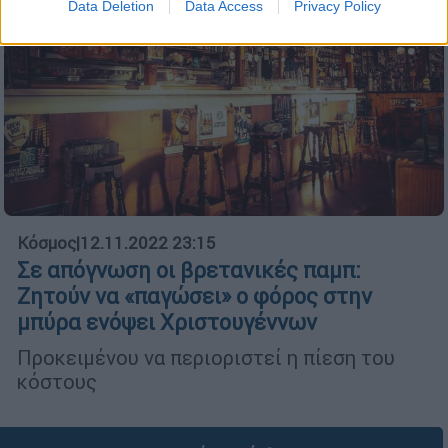
Data Deletion
Data Access
Privacy Policy
Κόσμος
|
12.11.2022 23:15
Σε απόγνωση οι βρετανικές παμπ:
Ζητούν να «παγώσει» ο φόρος στην
μπύρα ενόψει Χριστουγέννων
Προκειμένου να περιοριστεί η πίεση του
κόστους