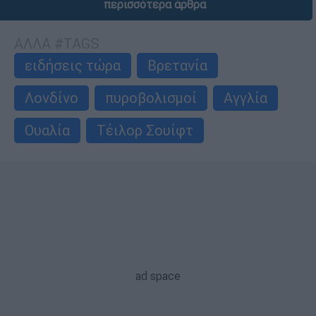
περισσότερα άρθρα
ΑΛΛΑ #TAGS
ειδήσεις τώρα
Βρετανία
Λονδίνο
πυροβολισμοί
Αγγλία
Ουαλία
Τέιλορ Σουίφτ