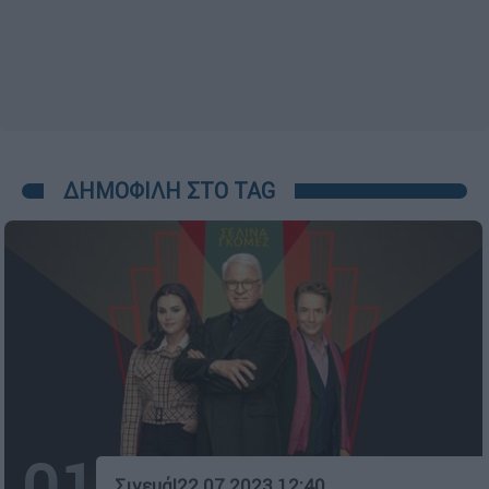
ΔΗΜΟΦΙΛΗ ΣΤΟ TAG
01
Σινεμά
|
22.07.2023 12:40