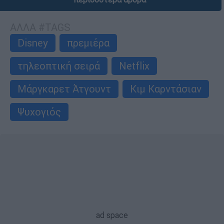
ΑΛΛΑ #TAGS
Disney
πρεμιέρα
τηλεοπτική σειρά
Netflix
Μάργκαρετ Άτγουντ
Κιμ Καρντάσιαν
Ψυχογιός