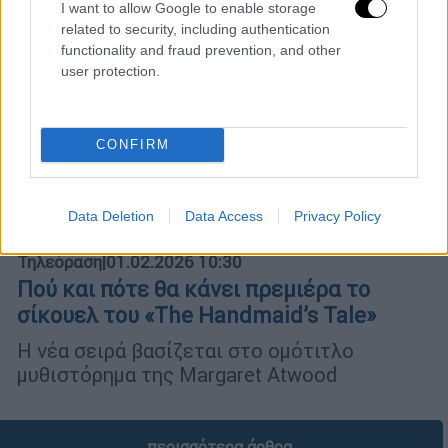
I want to allow Google to enable storage
related to security, including authentication
functionality and fraud prevention, and other
user protection.
CONFIRM
Data Deletion
Data Access
Privacy Policy
Τηλεόραση
|
01.02.2026 10:30
Πού και πότε θα κάνει πρεμιέρα το
σίκουελ του «The Handmaid’s Tale»
Η νέα σειρά βασίζεται στο ομότιτλο
μυθιστόρημα της Margaret Atwood
περισσότερα άρθρα