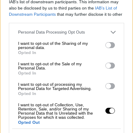
25η Μαρτίου με βροχή και κρύο; Οι
IAB’s list of downstream participants. This information may
σειρές που θα σε κρατήσουν μέσα (και
also be disclosed by us to third parties on the
IAB’s List of
Downstream Participants
that may further disclose it to other
δεν θα το μετανιώσεις)
third parties.
Από ρομαντικές ιστορίες μέχρι μυστήριο,
Please note that this website/app uses one or more Google
Personal Data Processing Opt Outs
δράμα και κωμωδία, αυτές είναι μερικές από
services and may gather and store information including but
τις σειρές που αξίζει να βάλεις στη λίστα
not limited to your visit or usage behaviour. You may click to
I want to opt-out of the Sharing of my
σου
personal data.
grant or deny consent to Google and its third-party tags to
Opted In
use your data for below specified purposes in below Google
consent section.
I want to opt-out of the Sale of my
Personal Data.
Opted In
I want to opt-out of processing my
Personal Data for Targeted Advertising.
Opted In
I want to opt-out of Collection, Use,
Retention, Sale, and/or Sharing of my
Personal Data that Is Unrelated with the
Purposes for which it was collected.
Opted Out