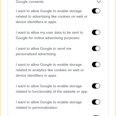
Google consents
I want to allow Google to enable storage
related to advertising like cookies on web or
Τηλεόραση
|
14.02.2026 20:20
device identifiers in apps.
Love Story: Η νέα σειρά του Ryan Murphy
I want to allow my user data to be sent to
φωτίζει τον πιο μυθικό έρωτα της
Google for online advertising purposes.
δεκαετίας του ’90
I want to allow Google to send me
Ήταν νέοι, όμορφοι και ανήκαν σε έναν
personalized advertising.
κόσμο όπου τίποτα δεν έμενε κρυφό. Η νέα
σειρά του Ryan Murphy, «Love Story»,
I want to allow Google to enable storage
ξετυλίγει τη ζωή και τον έρωτα του John F.
related to analytics like cookies on web or
Kennedy Jr. και της Carolyn Bessette, ενός
device identifiers in apps.
ζευγαριού που έζησε ανάμεσα στη λάμψη και
I want to allow Google to enable storage
τη σκιά της δημοσιότητας
related to functionality of the website or app.
I want to allow Google to enable storage
related to personalization.