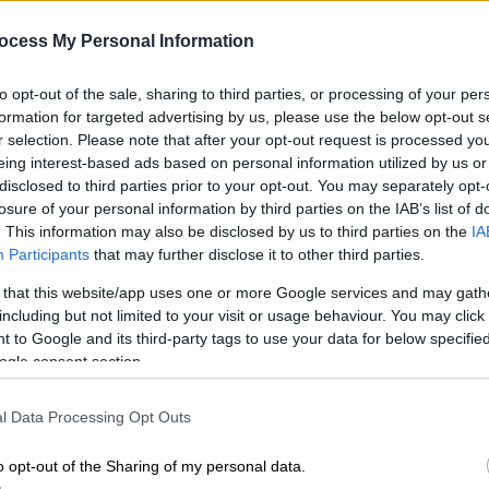
κρατούσε τον νεκρό πατέρα του
σε καταψύκτη - Το χρονικό της
ocess My Personal Information
φρίκης
to opt-out of the sale, sharing to third parties, or processing of your per
Ισχυρίστηκε πως το έκανε για να
formation for targeted advertising by us, please use the below opt-out s
εισπράττει τη σύνταξη
r selection. Please note that after your opt-out request is processed y
eing interest-based ads based on personal information utilized by us or
disclosed to third parties prior to your opt-out. You may separately opt-
losure of your personal information by third parties on the IAB’s list of
. This information may also be disclosed by us to third parties on the
IA
Participants
that may further disclose it to other third parties.
Ελλάδα
|
05.08.2026 09:10
 that this website/app uses one or more Google services and may gath
Φρίκη στον Μυστρά: Για
including but not limited to your visit or usage behaviour. You may click 
τουλάχιστον 2,5 χρόνια κρατούσε
 to Google and its third-party tags to use your data for below specifi
τον πατέρα του στον καταψύκτη -
ogle consent section.
Το χρονικό
Το χρονικό της αποκάλυψης και τα
l Data Processing Opt Outs
ψέματα του γιου
o opt-out of the Sharing of my personal data.