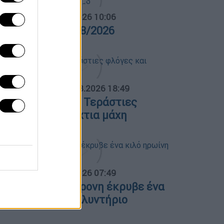
α Ελλάδος...
|
06.08.2026 10:06
ρα Ελλάδος 06/08/2026
ΟΣΠΑΣΜΑΤΑ...
|
06.08.2026 18:49
ωτιά στη Σκύρο: Τεράστιες
λόγες και ολονύχτια μάχη
α Ελλάδος...
|
07.08.2026 07:49
εσσαλονίκη: 46χρονη έκρυβε ένα
ιλό ηρωίνη στο πλυντήριο