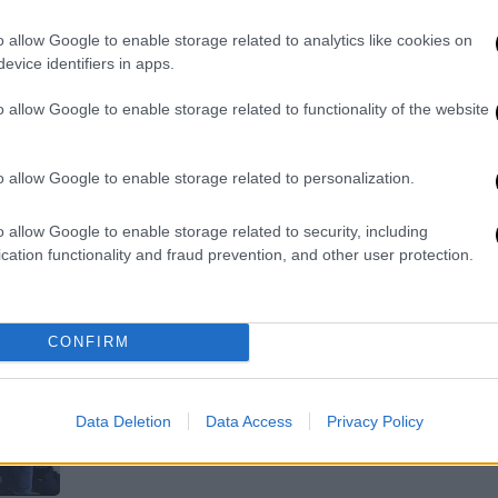
παίρνει τη σύνταξή του
Ώρ
o allow Google to enable storage related to analytics like cookies on
Ο πατέρας του είχε να δώσει σημεία
Ώ
evice identifiers in apps.
ζωής περίπου 4 με 5 χρόνια - Το
o allow Google to enable storage related to functionality of the website
χρονικό της φρίκης
o allow Google to enable storage related to personalization.
ΑΠ
Κόσμος
|
03.08.2026 20:14
Φ
o allow Google to enable storage related to security, including
Ιστορία φρίκης: Κράτησε τη νεκρή
φ
cation functionality and fraud prevention, and other user protection.
μητέρα του στην κατάψυξη και
εισέπραξε πάνω από 90.000 ευρώ
από τη σύνταξή της
CONFIRM
Μετά τον θάνατό της αγόρασε έναν
Ώρ
μεγάλο καταψύκτη και τοποθέτησε
Θ
Data Deletion
Data Access
Privacy Policy
εκεί τη σορό της, μέσα στο σαλόνι
κ
του σπιτιού