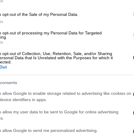
In
o opt-out of the Sale of my Personal Data.
In
Ελλάδα
|
04.08.2026 20:14
Η ανακοίνωση της ΕΛΑΣ για τον
to opt-out of processing my Personal Data for Targeted
ing.
55χρονο που κρατούσε τον νεκρό
Κε
In
πατέρα του σε καταψύκτη για να
Κ
παίρνει τη σύνταξή του
o opt-out of Collection, Use, Retention, Sale, and/or Sharing
0
ersonal Data that Is Unrelated with the Purposes for which it
lected.
Η νεκροψία νεκροτομή αναμένεται να
Out
ρίξει περαιτέρω «φως» στη
φρικιαστική αποκάλυψη
consents
ΑΠ
o allow Google to enable storage related to advertising like cookies on
Έ
evice identifiers in apps.
π
Ελλάδα
|
04.08.2026 18:13
o allow my user data to be sent to Google for online advertising
έ
Φρίκη στον Μυστρά: Κρατούσε επί
s.
χρόνια σε καταψύκτη ξενοδοχείου
to allow Google to send me personalized advertising.
τον νεκρό πατέρα του για να