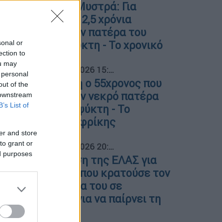
Φρίκη στον Μυστρά: Για
τουλάχιστον 2,5 χρόνια
κρατούσε τον πατέρα του
sonal or
στον καταψύκτη - Το χρονικό
ection to
ou may
04
Ελλάδα
|
05.08.2026 15:49
 personal
Υπό κράτηση ο 55χρονος που
out of the
κρατούσε τον νεκρό πατέρα
 downstream
B’s List of
του σε καταψύκτη - Το
χρονικό της φρίκης
er and store
to grant or
05
Ελλάδα
|
04.08.2026 20:14
ed purposes
Η ανακοίνωση της ΕΛΑΣ για
τον 55χρονο που κρατούσε τον
νεκρό πατέρα του σε
καταψύκτη για να παίρνει τη
σύνταξή του