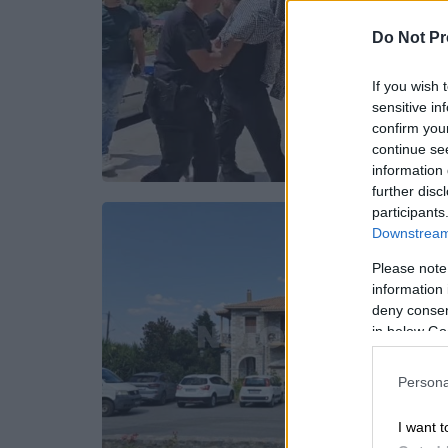
Do Not Pr
If you wish 
sensitive in
confirm you
continue se
information 
further disc
participants
Downstream 
Please note
information 
deny consent
in below Go
Persona
I want t