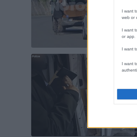
I want t
web or d
I want t
or app.
I want t
I want t
authenti