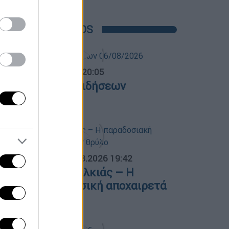
POPULAR VIDEOS
ντρικό...
|
06.08.2026 20:05
εντρικό δελτίο ειδήσεων
6/08/2026
ΟΣΠΑΣΜΑΤΑ...
|
06.08.2026 19:42
φυγε ο Λάκης Χαλκιάς – Η
αραδοσιακή μουσική αποχαιρετά
ναν θρύλο