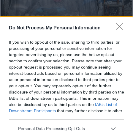
Do Not Process My Personal Information
Ελλάδα
|
16.02.2022 22:48
If you wish to opt-out of the sale, sharing to third parties, or
Ιανός: Σάλος με το email για τους
processing of your personal or sensitive information for
άστεγους - Βρεγμένες μοκέτες και
targeted advertising by us, please use the below opt-out
σειρήνες για να μην κοιμούνται απέξω
section to confirm your selection. Please note that after your
opt-out request is processed you may continue seeing
Τι αναφέρει το email που διέρρευσε -
interest-based ads based on personal information utilized by
Τεράστιες αντιδράσεις στο twitter
us or personal information disclosed to third parties prior to
your opt-out. You may separately opt-out of the further
disclosure of your personal information by third parties on the
IAB’s list of downstream participants. This information may
also be disclosed by us to third parties on the
IAB’s List of
Downstream Participants
that may further disclose it to other
third parties.
Please note that this website/app uses one or more Google
Personal Data Processing Opt Outs