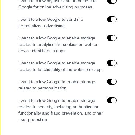
I want to allow my user data to be sent to
Google for online advertising purposes.
I want to allow Google to send me
personalized advertising.
I want to allow Google to enable storage
related to analytics like cookies on web or
device identifiers in apps.
Ελλάδα
|
07.10.2021 09:34
I want to allow Google to enable storage
Κέρκυρα - Κακοκαιρία «Αθηνά»: Αλαλούμ
related to functionality of the website or app.
με μήνυμα από το 112 για τον περσινό
«Ιανό»
I want to allow Google to enable storage
related to personalization.
Τι ακριβώς συνέβη με το μήνυμα του 112
που είχε link με οδηγίες για το πέρασμα του
I want to allow Google to enable storage
related to security, including authentication
Ιανού
functionality and fraud prevention, and other
user protection.