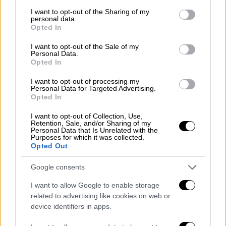
services and may gather and store information including but
not limited to your visit or usage behaviour. You may click to
I want to opt-out of the Sharing of my
personal data.
grant or deny consent to Google and its third-party tags to
Opted In
use your data for below specified purposes in below Google
consent section.
I want to opt-out of the Sale of my
Personal Data.
Opted In
I want to opt-out of processing my
Βιβλίο
|
23.11.2021 18:24
Personal Data for Targeted Advertising.
Opted In
Ταξίδι με τον Μίκη
«Ταξίδι στον Ωκεανό της Μουσικής και της
I want to opt-out of Collection, Use,
Retention, Sale, and/or Sharing of my
Ιστορίας» είναι το νέο βιβλίο της
Personal Data that Is Unrelated with the
Purposes for which it was collected.
Αναστασίας Βούλγαρη, που έγραψε σχεδόν
Opted Out
μαζί με τον Μίκη Θεοδωράκη και
κυκλοφορεί από τις εκδόσεις Ιανός
Google consents
I want to allow Google to enable storage
related to advertising like cookies on web or
device identifiers in apps.