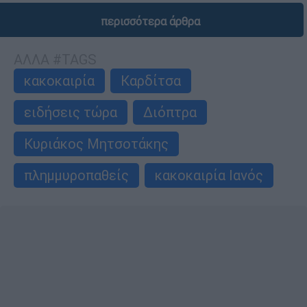
περισσότερα άρθρα
ΑΛΛΑ #TAGS
κακοκαιρία
Καρδίτσα
ειδήσεις τώρα
Διόπτρα
Κυριάκος Μητσοτάκης
πλημμυροπαθείς
κακοκαιρία Ιανός