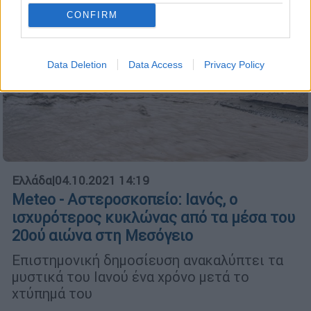
CONFIRM
Data Deletion
Data Access
Privacy Policy
Ελλάδα
|
04.10.2021 14:19
Meteo - Αστεροσκοπείο: Ιανός, ο
ισχυρότερος κυκλώνας από τα μέσα του
20ού αιώνα στη Μεσόγειο
Επιστημονική δημοσίευση ανακαλύπτει τα
μυστικά του Ιανού ένα χρόνο μετά το
χτύπημά του