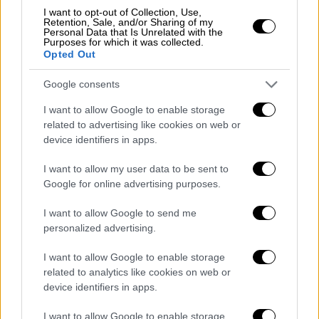
I want to opt-out of Collection, Use,
Retention, Sale, and/or Sharing of my
Personal Data that Is Unrelated with the
Purposes for which it was collected.
Αθλητισμός
|
18.06.2024 20:00
Opted Out
«Χρυσός» ο Στέργιος Μπίλας στα 50μ.
πεταλούδα στο Ευρωπαϊκό Πρωτάθλημα
Google consents
- Ιστορικό μετάλλιο για την Ελλάδα
I want to allow Google to enable storage
related to advertising like cookies on web or
Η Ελλάδα κατέκτησε το δεύτερο χρυσό στη
device identifiers in apps.
διοργάνωση του Βελιγραδίου μετά την
επιτυχία του Παπαστάμου
I want to allow my user data to be sent to
Google for online advertising purposes.
I want to allow Google to send me
personalized advertising.
I want to allow Google to enable storage
related to analytics like cookies on web or
device identifiers in apps.
I want to allow Google to enable storage