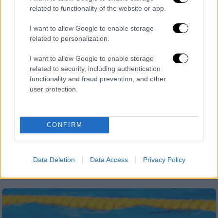
related to functionality of the website or app.
I want to allow Google to enable storage
related to personalization.
I want to allow Google to enable storage
related to security, including authentication
Αθλητισμός
|
17.06.2024 21:45
functionality and fraud prevention, and other
Ιστορική μέρα για την ελληνική
user protection.
κολύμβηση με δεύτερο μετάλλιο στο
Ευρωπαϊκό: Χάλκινο για την 4x200
ελεύθερο ανδρών
CONFIRM
Δεύτερο μετάλλιο για την ελληνικό
κολύμβηση στην πρεμιέρα του Ευρωπαϊκού
Data Deletion
Data Access
Privacy Policy
πρωταθλήματος