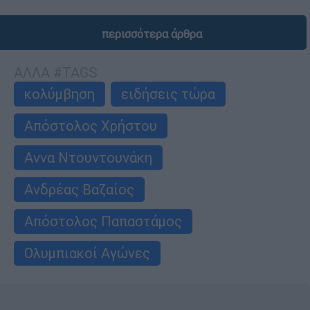
περισσότερα άρθρα
ΑΛΛΑ #TAGS
κολύμβηση
ειδήσεις τώρα
Απόστολος Χρήστου
Αννα Ντουντουνάκη
Ανδρέας Βαζαίος
Απόστολος Παπαστάμος
Ολυμπιακοί Αγώνες