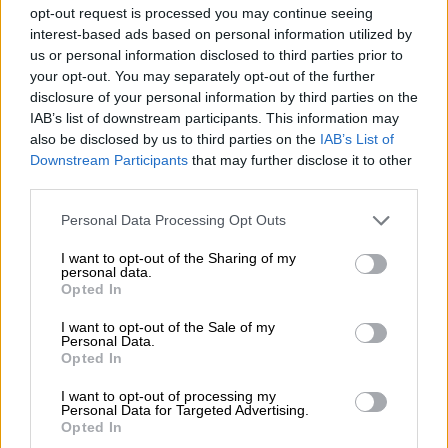
Θρίαμβος της ελληνικής κολύμβησης
opt-out request is processed you may continue seeing
στο Ευρωπαϊκό Πρωτάθλημα: Τρία
interest-based ads based on personal information utilized by
us or personal information disclosed to third parties prior to
μετάλλια από Σίσκο, Ντουντουνάκη και
your opt-out. You may separately opt-out of the further
Μάρκο
disclosure of your personal information by third parties on the
IAB’s list of downstream participants. This information may
Η ελληνική αποστολή έφτασε τα έξι
also be disclosed by us to third parties on the
IAB’s List of
μετάλλια στη διοργάνωση του Βελιγραδίου
Downstream Participants
that may further disclose it to other
third parties.
Please note that this website/app uses one or more Google
Personal Data Processing Opt Outs
services and may gather and store information including but
not limited to your visit or usage behaviour. You may click to
I want to opt-out of the Sharing of my
personal data.
grant or deny consent to Google and its third-party tags to
Opted In
use your data for below specified purposes in below Google
consent section.
I want to opt-out of the Sale of my
Personal Data.
Opted In
I want to opt-out of processing my
Personal Data for Targeted Advertising.
Opted In