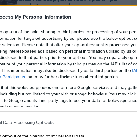
καρέκλες γραφείου
Γκραν πρι με καρό σημαίες και έπαθλο
ocess My Personal Information
90 τόνους ρύζι ή 5 κιλά τόνο
to opt-out of the sale, sharing to third parties, or processing of your per
formation for targeted advertising by us, please use the below opt-out s
r selection. Please note that after your opt-out request is processed y
eing interest-based ads based on personal information utilized by us or
disclosed to third parties prior to your opt-out. You may separately opt-
losure of your personal information by third parties on the IAB’s list of
Αθλητισμός
|
08.12.2021 07:40
. This information may also be disclosed by us to third parties on the
IA
Έχιδνα σουλατσάριζε στην πίστα
Participants
that may further disclose it to other third parties.
προκαλώντας χάος στο ράλι των
 that this website/app uses one or more Google services and may gath
1.000 χιλιομέτρων
including but not limited to your visit or usage behaviour. You may click 
Κε
 to Google and its third-party tags to use your data for below specifi
Η στιγμή που η έχιδνα περνάει μέσα
Κ
ogle consent section.
από την πίστα στον του αγώνα
0
Bathurst 1000 στην Αυστραλία
l Data Processing Opt Outs
o opt-out of the Sharing of my personal data.