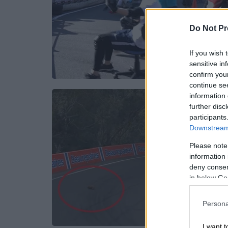
Do Not Pr
If you wish 
sensitive in
confirm you
continue se
information 
further disc
participants
Downstream 
Please note
information 
deny consent
in below Go
Persona
I want t