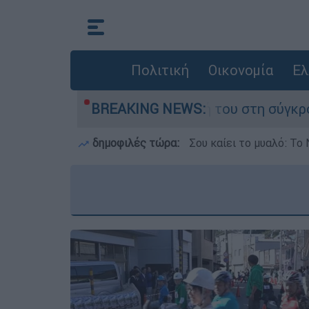
Πολιτική
Οικονομία
Ελ
λη Δαμίγο που έχασε τη ζωή του στη σύγκρουση
BREAKING NEWS:
δημοφιλές τώρα:
Σου καίει το μυαλό: Το 