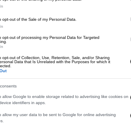
In
ΑΠ
έχιδνα
ειδήσεις τώρα
Φ
o opt-out of the Sale of my Personal Data.
In
φ
to opt-out of processing my Personal Data for Targeted
ing.
In
Κε
o opt-out of Collection, Use, Retention, Sale, and/or Sharing
ersonal Data that Is Unrelated with the Purposes for which it
Κ
lected.
0
Out
consents
o allow Google to enable storage related to advertising like cookies on
evice identifiers in apps.
ΑΠ
Δ
o allow my user data to be sent to Google for online advertising
δ
s.
Θ