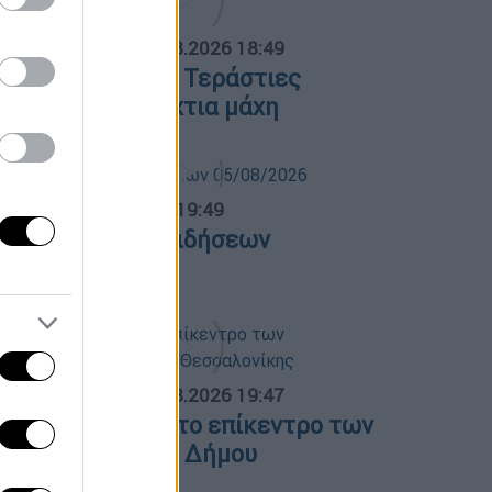
ΟΣΠΑΣΜΑΤΑ...
|
06.08.2026 18:49
ωτιά στη Σκύρο: Τεράστιες
λόγες και ολονύχτια μάχη
ντρικό...
|
05.08.2026 19:49
εντρικό δελτίο ειδήσεων
5/08/2026
ΟΣΠΑΣΜΑΤΑ...
|
06.08.2026 19:47
ΕΘ και Τούμπα στο επίκεντρο των
ιεκδικήσεων του Δήμου
εσσαλονίκης