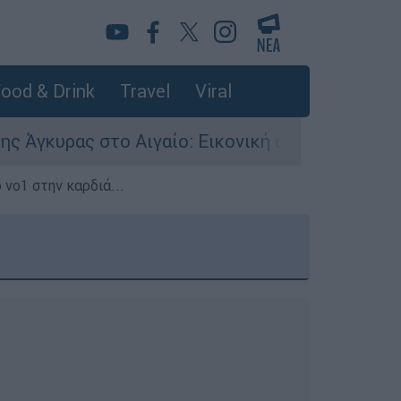
ood & Drink
Travel
Viral
ρας στο Αιγαίο: Εικονική αερομαχία ανάμεσα σε
 νο1 στην καρδιά...