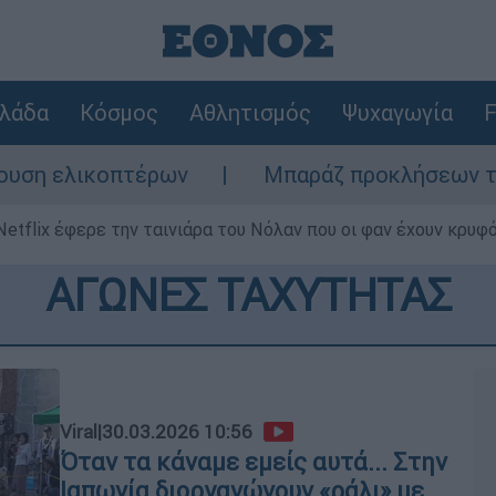
λάδα
Κόσμος
Αθλητισμός
Ψυχαγωγία
F
 ελικοπτέρων
Μπαράζ προκλήσεων της Άγκυ
Netflix έφερε την ταινιάρα του Νόλαν που οι φαν έχουν κρυφό
ΑΓΩΝΕΣ ΤΑΧΥΤΗΤΑΣ
Viral
|
30.03.2026 10:56
Όταν τα κάναμε εμείς αυτά... Στην
Ιαπωνία διοργανώνουν «ράλι» με