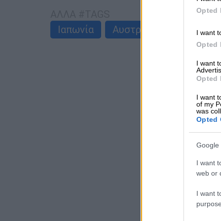
Opted 
ΑΛΛΑ #TAGS
Ιαπωνία
Αυστραλία
καρέκλα
I want t
Opted 
I want 
Advertis
Opted 
I want t
of my P
was col
Opted 
Google 
I want t
web or d
I want t
purpose