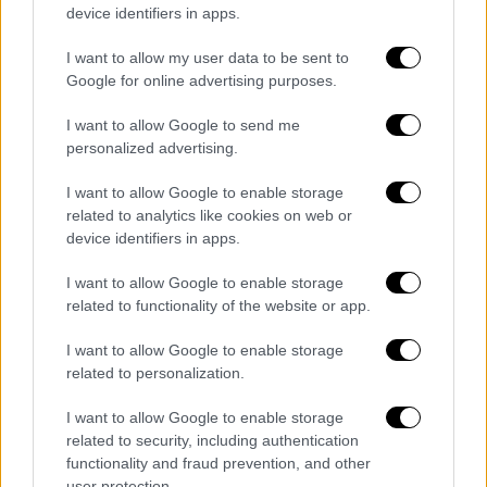
device identifiers in apps.
Παστίτσιο, πίτα του βοσκού, σουφλέ με
ψωμί του τοστ: Τρεις λαχταριστές
I want to allow my user data to be sent to
συνταγές του ταψιού – Δείτε βίντεο
Google for online advertising purposes.
Λιωμένα τυριά, κρεμώδης μπεσαμέλ και
I want to allow Google to send me
βελούδινος πουρές πατάτας σε τρία
personalized advertising.
χειμωνιάτικα, άκρως χορταστικά πιάτα, για
I want to allow Google to enable storage
όλη την οικογένεια.
related to analytics like cookies on web or
device identifiers in apps.
I want to allow Google to enable storage
related to functionality of the website or app.
I want to allow Google to enable storage
related to personalization.
I want to allow Google to enable storage
related to security, including authentication
functionality and fraud prevention, and other
user protection.