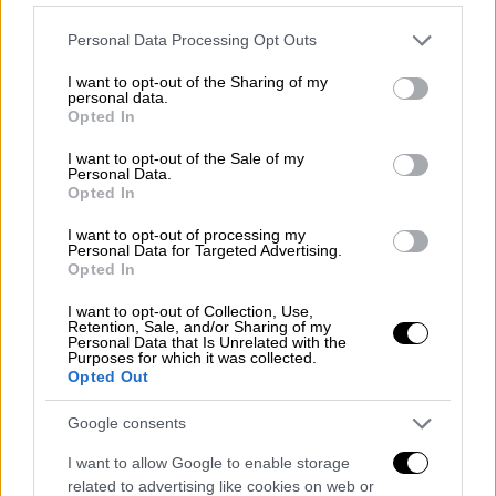
Τα ζυμαρικά στο φούρνο είναι πιάτο
καλοδεχούμενο από μικρούς και μεγάλους.
Please note that this website/app uses one or more Google
Personal Data Processing Opt Outs
Δοκιμάστε τη συνταγή για λαχταριστές
services and may gather and store information including but
πένες με λαχανικά, τυρί και μπεσαμέλ.
not limited to your visit or usage behaviour. You may click to
I want to opt-out of the Sharing of my
personal data.
grant or deny consent to Google and its third-party tags to
Opted In
use your data for below specified purposes in below Google
consent section.
I want to opt-out of the Sale of my
Personal Data.
Opted In
I want to opt-out of processing my
Personal Data for Targeted Advertising.
Opted In
I want to opt-out of Collection, Use,
Retention, Sale, and/or Sharing of my
Personal Data that Is Unrelated with the
Purposes for which it was collected.
Opted Out
Google consents
I want to allow Google to enable storage
related to advertising like cookies on web or
Food & Drink
|
07.02.2023 08:10