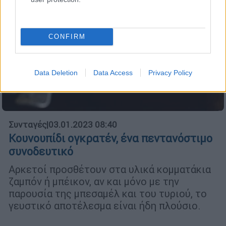
CONFIRM
Data Deletion
Data Access
Privacy Policy
Συνταγές
|
03.01.2023 08:40
Κουνουπίδι ογκρατέν, ένα πεντανόστιμο
συνοδευτικό
Αρκετοί προσθέτουν στα υλικά κομματάκια
ζαμπόν ή μπέικον, αν και μόνο με την
παρουσία της μπεσαμέλ και του τυριού, το
γευστικό αποτέλεσμα είναι ήδη πλούσιο.