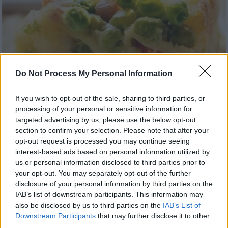
Do Not Process My Personal Information
If you wish to opt-out of the sale, sharing to third parties, or
processing of your personal or sensitive information for
targeted advertising by us, please use the below opt-out
section to confirm your selection. Please note that after your
opt-out request is processed you may continue seeing
interest-based ads based on personal information utilized by
us or personal information disclosed to third parties prior to
your opt-out. You may separately opt-out of the further
disclosure of your personal information by third parties on the
Συνταγές
|
01.03.2023 13:38
IAB’s list of downstream participants. This information may
Του φούρνου - Πένες ογκρατέν με αρακά
also be disclosed by us to third parties on the
IAB’s List of
και καρότα
Downstream Participants
that may further disclose it to other
third parties.