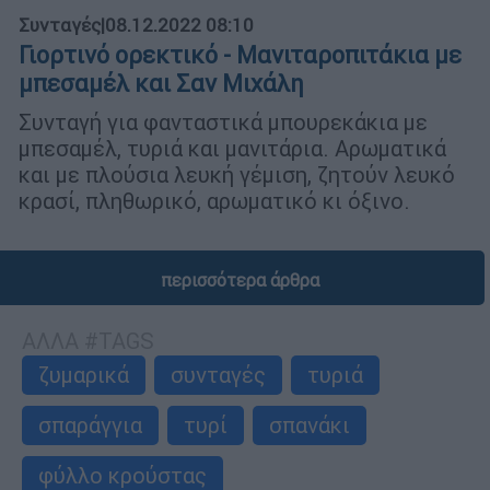
Συνταγές
|
08.12.2022 08:10
Γιορτινό ορεκτικό - Μανιταροπιτάκια με
μπεσαμέλ και Σαν Μιχάλη
Συνταγή για φανταστικά μπουρεκάκια με
μπεσαμέλ, τυριά και μανιτάρια. Αρωματικά
και με πλούσια λευκή γέμιση, ζητούν λευκό
κρασί, πληθωρικό, αρωματικό κι όξινο.
περισσότερα άρθρα
ΑΛΛΑ #TAGS
ζυμαρικά
συνταγές
τυριά
σπαράγγια
τυρί
σπανάκι
φύλλο κρούστας