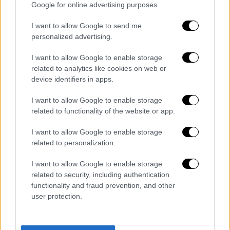
Google for online advertising purposes.
Μπισκότα με μέλι, καρύδια και νιφάδες
βρώμης
I want to allow Google to send me
personalized advertising.
Συνταγή λαχταριστών μπισκότων για τον
καφέ, το γάλα ή το τσάι
I want to allow Google to enable storage
related to analytics like cookies on web or
device identifiers in apps.
I want to allow Google to enable storage
related to functionality of the website or app.
I want to allow Google to enable storage
related to personalization.
I want to allow Google to enable storage
related to security, including authentication
functionality and fraud prevention, and other
user protection.