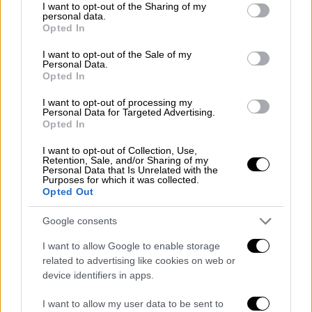
not limited to your visit or usage behaviour. You may click to
I want to opt-out of the Sharing of my
personal data.
grant or deny consent to Google and its third-party tags to
Opted In
use your data for below specified purposes in below Google
consent section.
I want to opt-out of the Sale of my
Personal Data.
Opted In
I want to opt-out of processing my
Personal Data for Targeted Advertising.
Opted In
I want to opt-out of Collection, Use,
Retention, Sale, and/or Sharing of my
Personal Data that Is Unrelated with the
Purposes for which it was collected.
Opted Out
Google consents
I want to allow Google to enable storage
related to advertising like cookies on web or
device identifiers in apps.
I want to allow my user data to be sent to
Συνταγές
|
20.09.2022 18:55