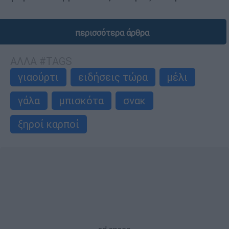
περισσότερα άρθρα
ΑΛΛΑ #TAGS
γιαούρτι
ειδήσεις τώρα
μέλι
γάλα
μπισκότα
σνακ
ξηροί καρποί