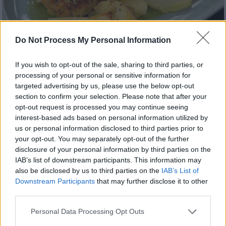
Do Not Process My Personal Information
If you wish to opt-out of the sale, sharing to third parties, or
processing of your personal or sensitive information for
targeted advertising by us, please use the below opt-out
section to confirm your selection. Please note that after your
Συνταγές
|
30.10.2022 13:17
opt-out request is processed you may continue seeing
Aφράτα μπιφτέκια κοτόπουλου με
interest-based ads based on personal information utilized by
βρώμη και πατάτες στο φούρνο - Δείτε
us or personal information disclosed to third parties prior to
βίντεο
your opt-out. You may separately opt-out of the further
disclosure of your personal information by third parties on the
Αν θέλετε όλη τη νοστιμιά ενός φουρνιστού
IAB’s list of downstream participants. This information may
κυριακάτικου φαγητού σε λίγο πιο υγιεινή
also be disclosed by us to third parties on the
IAB’s List of
εκδοχή δοκιμάστε αυτή τη συνταγή του
Downstream Participants
that may further disclose it to other
Πέτρου Συρίγου
third parties.
Please note that this website/app uses one or more Google
Personal Data Processing Opt Outs
services and may gather and store information including but