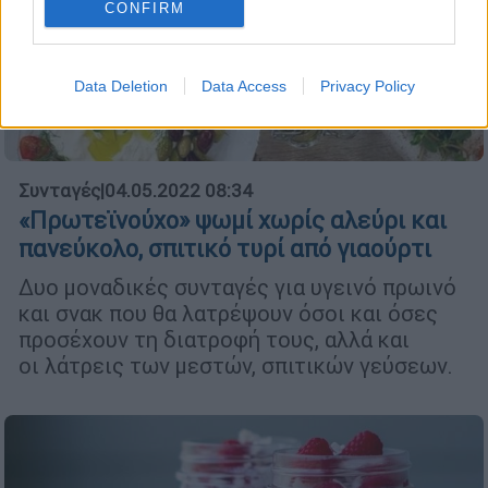
CONFIRM
Data Deletion
Data Access
Privacy Policy
Συνταγές
|
04.05.2022 08:34
«Πρωτεϊνούχο» ψωμί χωρίς αλεύρι και
πανεύκολο, σπιτικό τυρί από γιαούρτι
Δυο μοναδικές συνταγές για υγεινό πρωινό
και σνακ που θα λατρέψουν όσοι και όσες
προσέχουν τη διατροφή τους, αλλά και
οι λάτρεις των μεστών, σπιτικών γεύσεων.