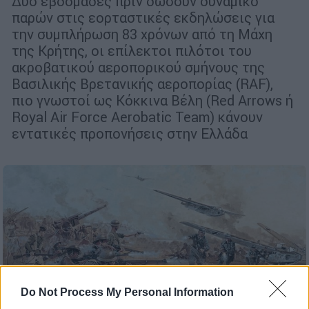
Δύο εβδομάδες πριν δώσουν δυναμικό
παρών στις εορταστικές εκδηλώσεις για
την συμπλήρωση 83 χρόνων από τη Μάχη
της Κρήτης, οι επίλεκτοι πιλότοι του
ακροβατικού αεροπορικού σμήνους της
Βασιλικής Βρετανικής αεροπορίας (RAF),
πιο γνωστοί ως Κόκκινα Βέλη (Red Arrows ή
Royal Air Force Aerobatic Team) κάνουν
εντατικές προπονήσεις στην Ελλάδα
Do Not Process My Personal Information