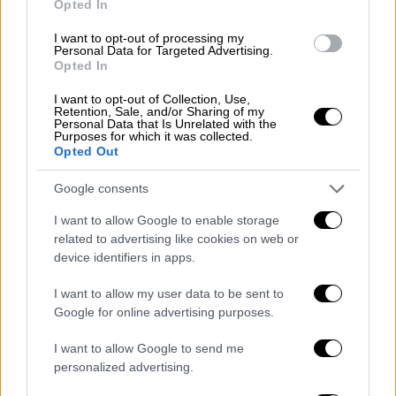
Opted In
I want to opt-out of processing my
Personal Data for Targeted Advertising.
Opted In
I want to opt-out of Collection, Use,
Retention, Sale, and/or Sharing of my
Personal Data that Is Unrelated with the
Purposes for which it was collected.
Opted Out
Google consents
Σαν Σήμερα
|
02.06.2022 00:05
I want to allow Google to enable storage
related to advertising like cookies on web or
Εκτελέσεις στο Κοντομάρι και στην
device identifiers in apps.
Κάνδανο: Πώς πέθανε ο στρατηγός
Στουντέντ που διέταξε τις σφαγές
I want to allow my user data to be sent to
Google for online advertising purposes.
Αν υπάρχει Κόλαση στον άλλο κόσμο,
σίγουρα ένας από τους κατοίκους της είναι
I want to allow Google to send me
ο στρατηγός Στουντέντ. Γιατί επί Γης, έζησε
personalized advertising.
στον Παράδεισο μέχρι τα βαθιά γεράματα!