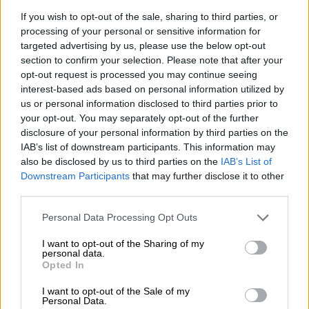
If you wish to opt-out of the sale, sharing to third parties, or
processing of your personal or sensitive information for
targeted advertising by us, please use the below opt-out
section to confirm your selection. Please note that after your
opt-out request is processed you may continue seeing
Σαν Σήμερα
|
20.05.2023 00:00
interest-based ads based on personal information utilized by
Μάχη της Κρήτης 82 χρόνια μετά:
us or personal information disclosed to third parties prior to
Αναπάντητα ερωτηματικά για τον ρόλο
your opt-out. You may separately opt-out of the further
των Άγγλων – Η προδοσία του Τσώρτσιλ
disclosure of your personal information by third parties on the
IAB’s list of downstream participants. This information may
για να σώσει την Βρετανία
also be disclosed by us to third parties on the
IAB’s List of
Οι Γερμανοί είχαν απωλέσει το στοιχείο του
Downstream Participants
that may further disclose it to other
αιφνιδιασμού και ασφαλώς ούτε και οι
third parties.
αμυνόμενοι μπορούσε να επικαλεστούν τον
Please note that this website/app uses one or more Google
Personal Data Processing Opt Outs
αιφνιδιασμό ως δικαιολογία...
services and may gather and store information including but
not limited to your visit or usage behaviour. You may click to
I want to opt-out of the Sharing of my
personal data.
grant or deny consent to Google and its third-party tags to
Opted In
use your data for below specified purposes in below Google
consent section.
I want to opt-out of the Sale of my
Personal Data.