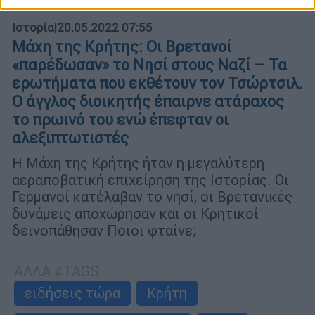
Ιστορία
|
20.05.2022 07:55
Μάχη της Κρήτης: Οι Βρετανοί
«παρέδωσαν» το Νησί στους Ναζί – Τα
ερωτήματα που εκθέτουν τον Τσώρτσιλ.
Ο άγγλος διοικητής έπαιρνε ατάραχος
το πρωινό του ενώ έπεφταν οι
αλεξιπτωτιστές
Η Μάχη της Κρήτης ήταν η μεγαλύτερη
αεραποβατική επιχείρηση της Ιστορίας. Οι
Γερμανοί κατέλαβαν το νησί, οι Βρετανικές
δυνάμεις αποχώρησαν και οι Κρητικοί
δεινοπάθησαν Ποιοι φταίνε;
ΑΛΛΑ #TAGS
ειδήσεις τώρα
Κρήτη