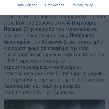
Data Deletion
Data Access
Privacy Policy
Ο Στουντέντ είχε καταταγεί στον πρώσικο
στρατό και είχε υπηρετήσει ως πιλότος πλάι
στον Κόκκινο Βαρώνο στον
Α' Παγκόσμιο
Πόλεμο
. Στην περίοδο του Μεσοπολέμου,
μελέτησε τους ελιγμούς της
Πολεμικής
Αεροπορίας
του
Κόκκινου Στρατού
και ήρθε
για πρώτη φορά σε επαφή με την ιδέα
των αερομεταφερόμενων στρατευμάτων. Το
1938 διορίστηκε διοικητής
αερομεταφερόμενων και εναέριων
στρατευμάτων και τον Σεπτέμβριο προήχθη
σε στρατηγό (πτέραρχος) της 7ης Μεραρχίας
Αεροπορίας και πρώτης μεραρχία
αλεξιπτωτιστών της Γερμανίας.