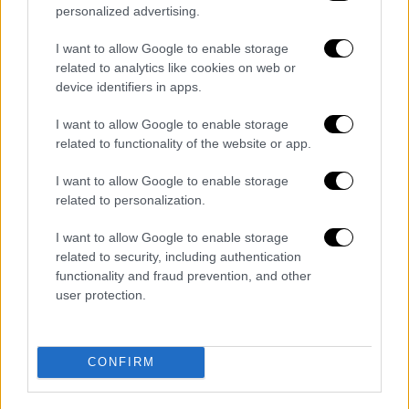
και της Σύμβασης της Γενεύης κατά τη
personalized advertising.
διάρκεια της
Μάχης της Κρήτης
.
I want to allow Google to enable storage
Το δικαστήριο που άκουσε την απολογία του
related to analytics like cookies on web or
στρατηγού των αλεξιπτωτιστών, του
device identifiers in apps.
επέβαλε ποινή που ήταν σαν να τον αθώωνε:
I want to allow Google to enable storage
τον καταδίκασε σε πέντε χρόνια φυλάκιση.
related to functionality of the website or app.
Δεν κατηγορήθηκε ποτέ επισήμως για τις
σφαγές στο Κοντομαρί και την Κάντανο! Ο
I want to allow Google to enable storage
στρατηγός επικαλούμενος λόγους υγείας
related to personalization.
βγήκε ένα χρόνο μετά και από το 1948 μέχρι
I want to allow Google to enable storage
τον θάνατό του απολάμβανε τη ζωή του! Τι
related to security, including authentication
απολάμβανε; Χρημάτισε στρατιωτικός
functionality and fraud prevention, and other
σύμβουλος του στρατάρχη
Αϊζενχάουερ
και
user protection.
διετέλεσε στρατιωτικός σύμβουλος του
γερμανού καγκελάριου
Αντενάουερ
. Με δόξα
CONFIRM
και τίμη!
Πρωτοπόρος στον αέρα...