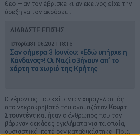
Θεό – αν τον έβρισκε κι αν εκείνος είχε την
όρεξη να τον ακούσει…
ΔΙΑΒΑΣΤΕ ΕΠΙΣΗΣ
Ιστορία
|
31.05.2021 18:13
Σαν σήμερα 3 Ιουνίου: «Εδώ υπήρχε η
Κάνδανος»! Οι Ναζί σβήνουν απ’ το
χάρτη το χωριό της Κρήτης
Ο γέροντας που κείτονταν χαμογελαστός
στο νεκροκρέβατό του ονομαζόταν
Κουρτ
Στουντέντ
και ήταν ο άνθρωπος που τον
βάρυναν δεκάδες εγκλήματα για τα οποία,
ουσιαστικά, ποτέ δεν καταδικάστηκε. Ποια
ήταν αυτά;