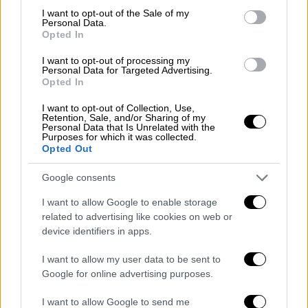
consent section.
I want to opt-out of the Sale of my
Personal Data.
Opted In
I want to opt-out of processing my
Personal Data for Targeted Advertising.
Opted In
Αιμοσταγείς δήμιοι στο Κοντομάρι
I want to opt-out of Collection, Use,
Retention, Sale, and/or Sharing of my
Personal Data that Is Unrelated with the
Επίσης διέταξε την καταστροφή του χωριού
Purposes for which it was collected.
Opted Out
Κάντανος
στη Δυτική Κρήτη και τη
δολοφονία των περίπου 180 κατοίκων του
Google consents
στις 3 Ιουνίου του 1941.
I want to allow Google to enable storage
Το Μάιο του 1947, ο Στουντέντ, έπεσε στα
related to advertising like cookies on web or
χέρια των Συμμάχων και οδηγήθηκε στο
device identifiers in apps.
Λίνεμπουργκ για να δικαστεί από
I want to allow my user data to be sent to
στρατιωτικό δικαστήριο με κατηγορίες
Google for online advertising purposes.
σχετικά με παραβιάσεις της Σύμβασης της
Χάγης για το δίκαιο του κατά ξηράν πολέμου
I want to allow Google to send me