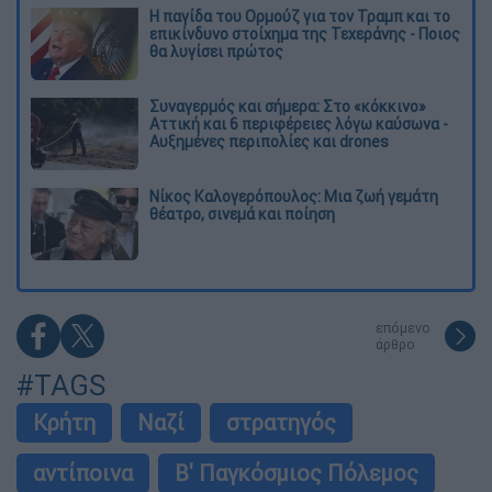
Η παγίδα του Ορμούζ για τον Τραμπ και το
επικίνδυνο στοίχημα της Τεχεράνης - Ποιος
θα λυγίσει πρώτος
Συναγερμός και σήμερα: Στο «κόκκινο»
Αττική και 6 περιφέρειες λόγω καύσωνα -
Αυξημένες περιπολίες και drones
Νίκος Καλογερόπουλος: Μια ζωή γεμάτη
θέατρο, σινεμά και ποίηση
επόμενο
άρθρο
#TAGS
Κρήτη
Ναζί
στρατηγός
αντίποινα
Β' Παγκόσμιος Πόλεμος