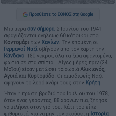
Προσθέστε το ΕΘΝΟΣ στη Google
Μια μέρα
σαν σήμερα
, 2 Ιουνίου του 1941
σφαγιάζονται ανηλεώς 60 κάτοικοι στο
Κοντομάρι
των
Χανίων
. Την επομένη οι
Γερμανοί Ναζί
σβήνουν από τον χάρτη την
Κάνδανο
: 180 νεκροί, όλα τα ζώα αφανισμένα,
φωτιά σε στα σπίτια… Λίγες μέρες πριν (24
Μαΐου) είχαν ματώσει τα χωριά
Αλικιανός,
Αγυιά και Κυρτομάδο
. Οι αιμοδιψείς Ναζί
αφήνουν το λερό χνάρι τους στην
Κρήτη
!
Ήταν η πρώτη βραδιά του Ιουλίου του 1978,
όταν ένας γέροντας, 88 χρονών πια, ζήτησε
να μιλήσει στον γιό του. Κάτι του είπε
ψιθυριστά, για να μην τον ακούσει η
Ιστορία
,