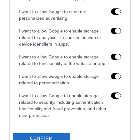
I want to allow Google to send me
personalized advertising.
I want to allow Google to enable storage
POPULAR VIDEOS
related to analytics like cookies on web or
device identifiers in apps.
I want to allow Google to enable storage
Μεσημεριανό...
|
08.08.2026 14:03
related to functionality of the website or app.
Μεσημεριανό δελτίο ειδήσεων
08/08/2026
I want to allow Google to enable storage
related to personalization.
I want to allow Google to enable storage
related to security, including authentication
functionality and fraud prevention, and other
ΑΠΟΣΠΑΣΜΑΤΑ...
|
08.08.2026 14:01
user protection.
Ιός του Δυτικού Νείλου: 65 κρούσματα
στην Αττική – 8 ασθενείς σε ΜΕΘ
CONFIRM