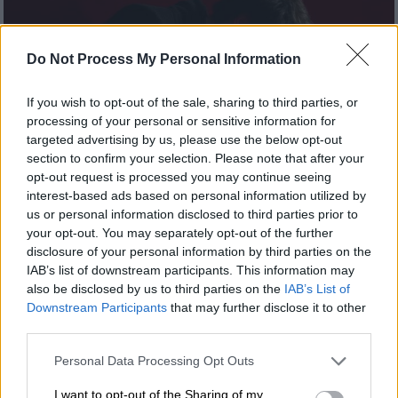
Do Not Process My Personal Information
If you wish to opt-out of the sale, sharing to third parties, or
processing of your personal or sensitive information for
targeted advertising by us, please use the below opt-out
section to confirm your selection. Please note that after your
opt-out request is processed you may continue seeing
interest-based ads based on personal information utilized by
us or personal information disclosed to third parties prior to
your opt-out. You may separately opt-out of the further
Βιβλίο
|
25.08.2022 09:28
disclosure of your personal information by third parties on the
The Sandman: Πώς ένα «μη
IAB’s list of downstream participants. This information may
κινηματογραφικό» κόμικ έγινε η
also be disclosed by us to third parties on the
IAB’s List of
Downstream Participants
that may further disclose it to other
δημοφιλέστερη σειρά στο Netflix
third parties.
Τα κόμιξ, τα οποία πρωτοεκδόθηκαν από την
Please note that this website/app uses one or more Google
Personal Data Processing Opt Outs
DC Comics το 1989, είναι ένα πλούσιο
services and may gather and store information including but
μείγμα μοντέρνας και αρχαίας μυθολογίας,
not limited to your visit or usage behaviour. You may click to
I want to opt-out of the Sharing of my