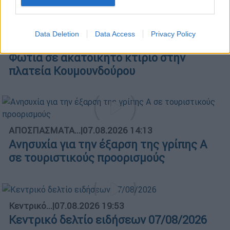
Data Deletion
Data Access
Privacy Policy
ΑΠΟΣΠΑΣΜΑΤΑ...
|
08.08.2026 13:55
Φωτιά σε ακατοίκητο κτίριο στην
πλατεία Κουμουνδούρου
ΑΠΟΣΠΑΣΜΑΤΑ...
|
07.08.2026 14:13
Ανησυχία για την έξαρση της γρίπης Α
σε τουριστικούς προορισμούς
Κεντρικό...
|
07.08.2026 19:53
Κεντρικό δελτίο ειδήσεων 07/08/2026