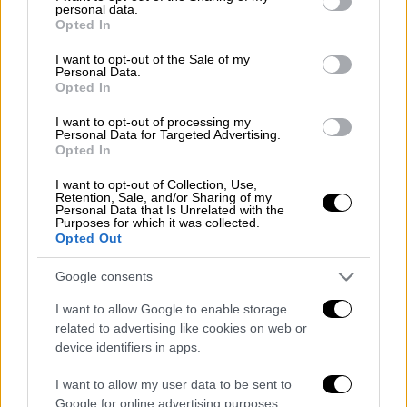
όπου συνυπάρχουν αρμονικά η σύγχρονη
personal data.
grant or deny consent to Google and its third-party tags to
Opted In
λογοτεχνία, το ιστορικό δράμα και οι θρύλοι
use your data for below specified purposes in below Google
consent section.
I want to opt-out of the Sale of my
Personal Data.
ΑΛΛΑ #TAGS
Opted In
ειδήσεις τώρα
Marvel
Netflix
I want to opt-out of processing my
Personal Data for Targeted Advertising.
Opted In
κόμικς
μυθολογία
Fantastic Four
I want to opt-out of Collection, Use,
Retention, Sale, and/or Sharing of my
Personal Data that Is Unrelated with the
Purposes for which it was collected.
Opted Out
Google consents
I want to allow Google to enable storage
related to advertising like cookies on web or
device identifiers in apps.
I want to allow my user data to be sent to
Google for online advertising purposes.