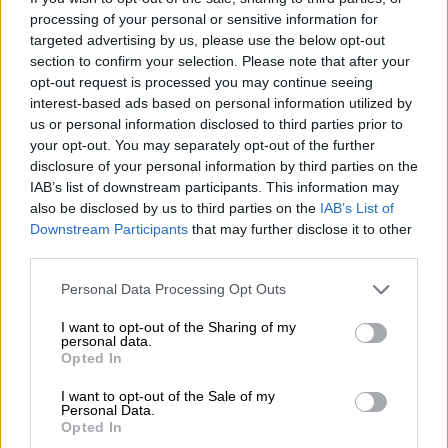
Τον προειδοποίησαν για την επέτειο
processing of your personal or sensitive information for
θανάτου της κόρης του και τον
targeted advertising by us, please use the below opt-out
section to confirm your selection. Please note that after your
απελευθέρωσαν: Οι ιρανικές Αρχές
opt-out request is processed you may continue seeing
έθεσαν υπό κράτηση τον πατέρα της
interest-based ads based on personal information utilized by
Μαχσά Αμινί
us or personal information disclosed to third parties prior to
your opt-out. You may separately opt-out of the further
Ο θάνατος της Αμινί πέρυσι, ενώ βρισκόταν
disclosure of your personal information by third parties on the
υπό κράτηση, προκάλεσε μήνες
IAB’s list of downstream participants. This information may
αντικυβερνητικών διαδηλώσεων που
also be disclosed by us to third parties on the
IAB’s List of
κλιμακώθηκαν στη μεγαλύτερη έκφραση
Downstream Participants
that may further disclose it to other
αμφισβήτησης προς τις ιρανικές αρχές εδώ
third parties.
και χρόνια
Please note that this website/app uses one or more Google
Personal Data Processing Opt Outs
services and may gather and store information including but
not limited to your visit or usage behaviour. You may click to
I want to opt-out of the Sharing of my
personal data.
grant or deny consent to Google and its third-party tags to
Opted In
use your data for below specified purposes in below Google
consent section.
I want to opt-out of the Sale of my
Personal Data.
Opted In