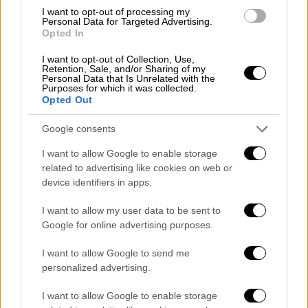
I want to opt-out of processing my
Personal Data for Targeted Advertising.
Opted In
I want to opt-out of Collection, Use,
Retention, Sale, and/or Sharing of my
Personal Data that Is Unrelated with the
Purposes for which it was collected.
Opted Out
Google consents
Κόσμος
|
13.04.2023 20:31
Μεγάλη αυξηση των εκτελέσεων στο
I want to allow Google to enable storage
related to advertising like cookies on web or
Ιράν: Τα στοιχεία ΜΚΟ
device identifiers in apps.
Οι ιρανικές αρχές κατέστειλαν με τη βία το
I want to allow my user data to be sent to
κίνημα διαμαρτυρίας, με τέσσερις
Google for online advertising purposes.
απαγχονισμούς να συνδέονται άμεσα με
αυτό
I want to allow Google to send me
personalized advertising.
I want to allow Google to enable storage