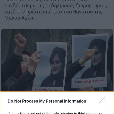
συνδέεται με τις εκδηλώσεις διαμαρτυρίας
κατά την πρώτη επέτειο του θανάτου της
Μαχσά Αμίνι
Do Not Process My Personal Information
Κόσμος
|
16.09.2023 12:44
If you wish to opt-out of the sale, sharing to third parties, or