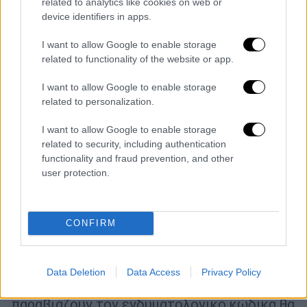
related to analytics like cookies on web or
device identifiers in apps.
I want to allow Google to enable storage
related to functionality of the website or app.
I want to allow Google to enable storage
related to personalization.
I want to allow Google to enable storage
related to security, including authentication
functionality and fraud prevention, and other
user protection.
Κόσμος
|
10.04.2023 00:31
Ιράν: Τοποθετούνται κάμερες
CONFIRM
ασφαλείας σε δημόσιους χώρους για να
εντοπίζονται οι γυναίκες που δεν
φοράνε χιτζάμπ
Data Deletion
Data Access
Privacy Policy
Μετά τον εντοπισμό τους, αυτές που
παραβιάζουν τον ενδυματολογικό κώδικα θα