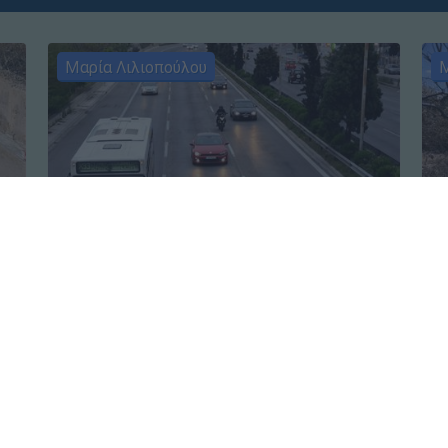
Μαρία Λιλιοπούλου
Μ
Ελλάδα
┋
06.08.2026 06:50
Ελ
αν
Κυνήγι χρόνου στα λεωφορεία: Οι
Πύ
ιά
οδηγοί της ΟΣΥ καταγγέλλουν
20
δρομολόγια που «δεν βγαίνουν»
χα
και προειδοποιούν για κινδύνους
κί