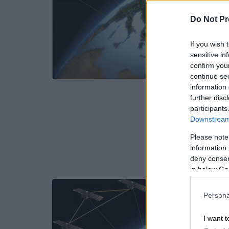
Do Not Pr
If you wish 
sensitive in
confirm you
continue se
information 
further disc
participants
Downstream 
Please note
information 
deny consent
in below Go
Persona
I want t