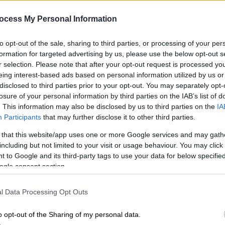
μηχανογραφικών δελτίων:
Κατέκτησε το Διάστημα
ocess My Personal Information
Φοιτητές του νεοσύστατου
τμήματος Αεροδιαστημικής
to opt-out of the sale, sharing to third parties, or processing of your per
Επιστήμης και Τεχνολογίας του
formation for targeted advertising by us, please use the below opt-out s
r selection. Please note that after your opt-out request is processed y
Εθνικού και Καποδιστριακού
eing interest-based ads based on personal information utilized by us or
Πανεπιστημίου Αθηνών
disclosed to third parties prior to your opt-out. You may separately opt-
(Ε.Κ.Π.Α.) κάνουν έκκληση στους
losure of your personal information by third parties on the IAB’s list of
υποψηφίους φοιτητές που έχουν τις
. This information may also be disclosed by us to third parties on the
IA
δυνατότητες και τη θέληση να
Participants
that may further disclose it to other third parties.
προτιμήσουν τη σχολή τους καθώς
 that this website/app uses one or more Google services and may gath
τους ανοίγονται μεγάλες
including but not limited to your visit or usage behaviour. You may click 
επαγγελματικές προοπτικές.
 to Google and its third-party tags to use your data for below specifi
Ώρ
ogle consent section.
Ώ
Ελλάδα
|
24.06.2023 18:22
Δορυφόροι made in Greece: Η
l Data Processing Opt Outs
Ελλάδα κατακτά το Διάστημα με
o opt-out of the Sharing of my personal data.
την κατασκευή σμήνους
Κε