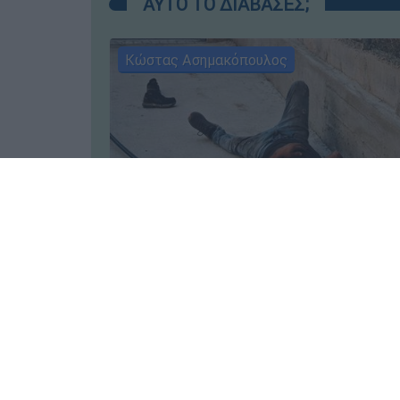
ΑΥΤΟ ΤΟ ΔΙΑΒΑΣΕΣ;
Κώστας Ασημακόπουλος
Ελλάδα
┋
06.08.2026 10:30
Τα «γεράκια» της Ψάθας: Έσωσ
από τη μεγάλη φωτιά τη γειτον
που κάποτε τους έδιωχνε