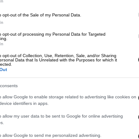
In
μικροδορυφόρων
Κ
0
o opt-out of the Sale of my Personal Data.
O πρόεδρος του τμήματος
In
Αεροδιαστημικής Επιστήμης και
Τεχνολογίας του Εθνικού
to opt-out of processing my Personal Data for Targeted
Καποδιστριακού Πανεπιστημίου
ing.
Με
In
Αθηνών Βάιος Λάππας αποκαλύπτει
Μ
ethnos.gr το φιλόδοξο πρόγραμμα της
o opt-out of Collection, Use, Retention, Sale, and/or Sharing
0
Ελλάδας για την κατασκευή μικρό
ersonal Data that Is Unrelated with the Purposes for which it
lected.
δορυφόρωναπό δικά της χέρια και
Out
χρηματοδότηση του Ευρωπαϊκού
ταμείου ανάκαμψης.
consents
ΑΠ
o allow Google to enable storage related to advertising like cookies on
Ελλάδα
|
28.09.2022 07:23
evice identifiers in apps.
Φ
Καθηγητής Αεροδιαστημικής
φ
o allow my user data to be sent to Google for online advertising
ΕΚΠΑ στο ethnos.gr: «Το ιστορικό
s.
επίτευγμα εκτροπής
αστεροειδούς έχει και ελληνική
to allow Google to send me personalized advertising.