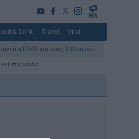
ood & Drink
Travel
Viral
η ΕΛΑΣ για τους 8 βιασμούς τουριστριών - «Μόν
 νο1 στην καρδιά...