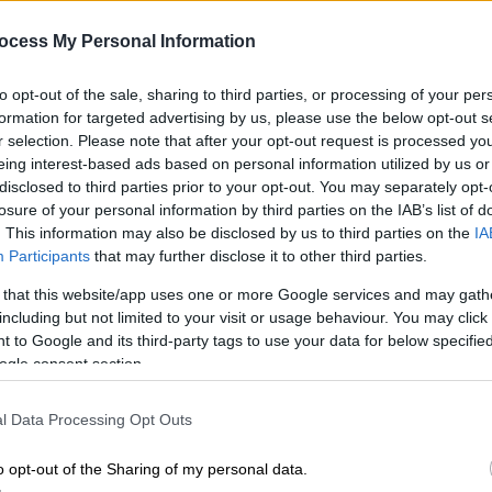
Κ
«Όποιος διαθέτει την εξουσία να
ocess My Personal Information
προκαλεί πολέμους, ας επιλέξει την
0
ειρήνη»
to opt-out of the sale, sharing to third parties, or processing of your per
formation for targeted advertising by us, please use the below opt-out s
r selection. Please note that after your opt-out request is processed y
Κε
eing interest-based ads based on personal information utilized by us or
Κ
disclosed to third parties prior to your opt-out. You may separately opt-
losure of your personal information by third parties on the IAB’s list of
0
Σαν Σήμερα
|
11.02.2026 00:00
. This information may also be disclosed by us to third parties on the
IA
Participants
that may further disclose it to other third parties.
Συνθήκη του Λατερανού ή
διαφορετικά: όταν ο Θεός
 that this website/app uses one or more Google services and may gath
συμφώνησε με τον Διάβολο…
Ώρ
including but not limited to your visit or usage behaviour. You may click 
 to Google and its third-party tags to use your data for below specifi
Ε
Το Βατικανό αναγνωρίζεται ως
ogle consent section.
π
ανεξάρτητο κράτος.
l Data Processing Opt Outs
o opt-out of the Sharing of my personal data.