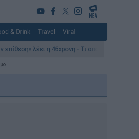
od & Drink
Travel
Viral
ει η 46χρονη - Τι αποκάλυψε στους αστυνομικούς
σμο