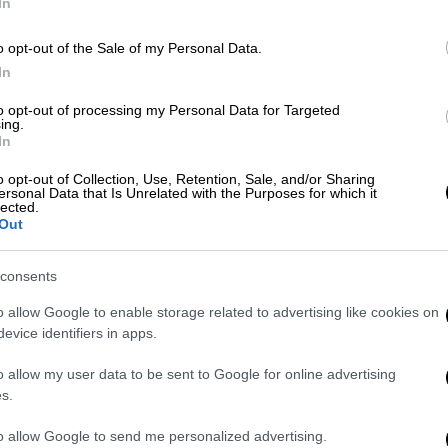
In
ΑΠ
Κόσμος
|
24.12.2025 22:15
Κ
Τα Χριστούγεννα επέστρεψαν στη
o opt-out of the Sale of my Personal Data.
Ι
Βηθλεέμ: Πιστοί από όλο τον
In
κόσμο συμμετέχουν στην
to opt-out of processing my Personal Data for Targeted
παρέλαση έπειτα από δυο χρόνια
ing.
In
πολέμου
Δε
o opt-out of Collection, Use, Retention, Sale, and/or Sharing
Νωπά ακόμη τα σημάδια του πολέμου
Δ
ersonal Data that Is Unrelated with the Purposes for which it
παρά την εορταστική ατμόσφαιρα στο
lected.
Out
λίκνο του Χριστιανισμού
consents
Κόσμος
|
20.12.2025 23:16
o allow Google to enable storage related to advertising like cookies on
Τι κάνει ο πάπας Λέων όταν δεν
evice identifiers in apps.
μπορεί να κοιμηθεί – Πώς
o allow my user data to be sent to Google for online advertising
επενδύει παραγωγικά τον χρόνο
s.
του
to allow Google to send me personalized advertising.