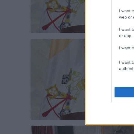
I want t
web or d
I want t
or app.
I want t
I want t
authenti