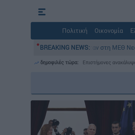
Πολιτική
Οικονομία
Ε
μερών - Νοσηλευόταν στη ΜΕΘ Νεογνών
BREAKING NEWS:
M
δημοφιλές τώρα:
Επιστήμονες ανακάλυψα