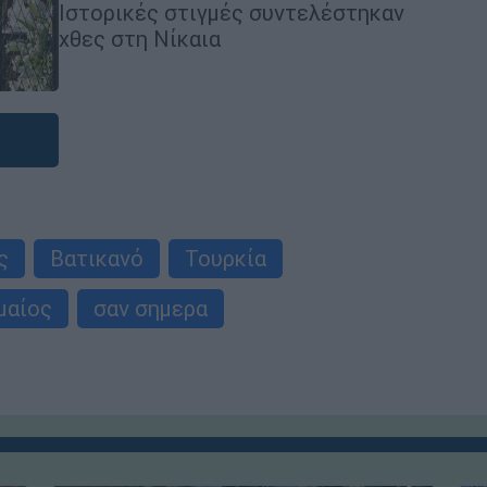
Ιστορικές στιγμές συντελέστηκαν
χθες στη Νίκαια
ς
Βατικανό
Τουρκία
μαίος
σαν σημερα