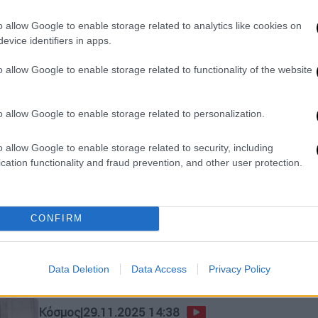
Όπως γράφει ο ιταλικός τύπος, όταν
ο ποντίφικας δεν καταφέρνει να
o allow Google to enable storage related to analytics like cookies on
κοιμηθεί, επενδύει παραγωγικά τον
evice identifiers in apps.
χρόνο του
o allow Google to enable storage related to functionality of the website
o allow Google to enable storage related to personalization.
Κόσμος
|
30.11.2025 20:50
Πάπας Λέων ΙΔ' για Γάζα: Μόνη
o allow Google to enable storage related to security, including
λύση η ίδρυση παλαιστινιακού
cation functionality and fraud prevention, and other user protection.
κράτους
«Όλοι ξέρουμε ότι αυτή τη χρονική
στιγμή το Ισραήλ εξακολουθεί να μην
CONFIRM
δέχεται αυτή τη λύση, αλλά εμείς
θεωρούμε ότι είναι η μοναδική λύση»
Data Deletion
Data Access
Privacy Policy
Κόσμος
|
29.11.2025 14:38