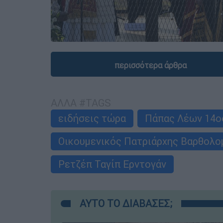
περισσότερα άρθρα
ΑΛΛΑ #TAGS
ειδήσεις τώρα
Πάπας Λέων 14ο
Οικουμενικός Πατριάρχης Βαρθολο
Ρετζέπ Ταγίπ Ερντογάν
ΑΥΤΟ ΤΟ ΔΙΑΒΑΣΕΣ;