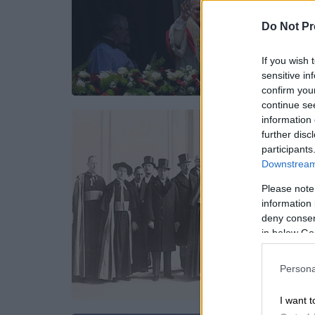
Do Not Pr
If you wish 
sensitive in
confirm you
continue se
information 
further disc
participants
Downstream 
Please note
information 
deny consent
in below Go
Persona
I want t