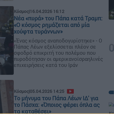
Κόσμος
|
16.04.2026 16:12
Νέα «πυρά» του Πάπα κατά Τραμπ:
«Ο κόσμος ρημάζεται από μία
χούφτα τυράννων»
«Ένας κόσμος αναποδογυρίστηκε» - Ο
Πάπας Λέων εξελίσσεται πλέον σε
σφοδρό επικριτή του πολέμου που
πυροδότησαν οι αμερικανοϊσραηλινές
επιχειρήσεις κατά του Ιράν
Κόσμος
|
05.04.2026 14:25
To μήνυμα του Πάπα Λέων ΙΔ' για
το Πάσχα: «Όποιος φέρει όπλα ας
τα καταθέσει»
Κε