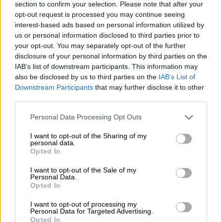
section to confirm your selection. Please note that after your
opt-out request is processed you may continue seeing
Απόψεις
|
24.02.2023 06:00
interest-based ads based on personal information utilized by
Η επίπτωση του πολέμου στον τουρισμό:
us or personal information disclosed to third parties prior to
Η ρωσική αγορά θα παραμείνει εκτός
your opt-out. You may separately opt-out of the further
τουριστικού ρεύματος προς την Ελλάδα
disclosure of your personal information by third parties on the
IAB’s list of downstream participants. This information may
και το 2023
also be disclosed by us to third parties on the
IAB’s List of
Το θετικό για το 2023 είναι πως οι αγορές
Downstream Participants
that may further disclose it to other
της Κίνας και της Αυστραλίας που το 2022
third parties.
παρέμειναν κλειστές λόγω πανδημίας έχουν
Please note that this website/app uses one or more Google
Personal Data Processing Opt Outs
πλέον ανοίξει και αναμένουμε ρεύμα
services and may gather and store information including but
επισκεπτών και από τις δυο χώρες λέει ο
not limited to your visit or usage behaviour. You may click to
I want to opt-out of the Sharing of my
personal data.
πρόεδρος της ΠΟΞ
grant or deny consent to Google and its third-party tags to
Opted In
use your data for below specified purposes in below Google
consent section.
I want to opt-out of the Sale of my
Personal Data.
Opted In
I want to opt-out of processing my
Personal Data for Targeted Advertising.
Opted In