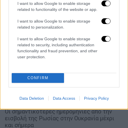
I want to allow Google to enable storage
related to functionality of the website or app.
I want to allow Google to enable storage
related to personalization.
I want to allow Google to enable storage
related to security, including authentication
functionality and fraud prevention, and other
user protection.
Κόσμος
|
24.02.2023 05:45
CONFIRM
Ένας χρόνος από τη ρωσική εισβολή
στην Ουκρανία: Οι ημέρες που άλλαξαν
Data Deletion
Data Access
Privacy Policy
τον κόσμο
Οι σημαντικότερες ημερομηνίες από την
εισβολή της Ρωσίας στην Ουκρανία μέχρι
και σήμερα