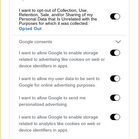
I want to opt-out of Collection, Use,
Retention, Sale, and/or Sharing of my
Personal Data that Is Unrelated with the
Purposes for which it was collected.
Opted Out
Google consents
I want to allow Google to enable storage
related to advertising like cookies on web or
device identifiers in apps.
Απόψεις
|
24.02.2023 06:00
134 μέρες πολεμικής ανταπόκρισης
I want to allow my user data to be sent to
στην Ουκρανία
Google for online advertising purposes.
Η δημοσιογράφος του Open, Αδαμαντία
I want to allow Google to send me
Λιόλιου περιγράφει τις 134 μέρες πολέμου
personalized advertising.
που έζησε στην Ουκρανία
I want to allow Google to enable storage
related to analytics like cookies on web or
device identifiers in apps.