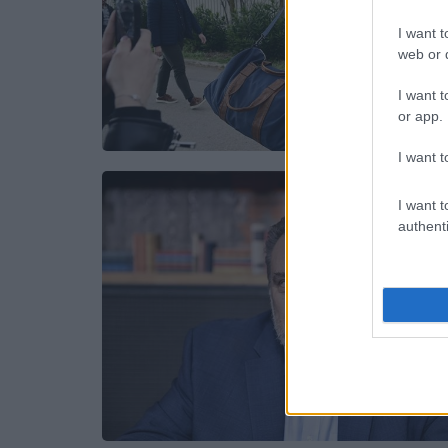
I want t
web or d
I want t
or app.
I want t
I want t
authenti