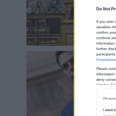
Do Not Pr
If you wish 
sensitive in
confirm you
continue se
information 
further disc
participants
Downstream 
Please note
information 
deny consent
in below Go
Persona
I want t