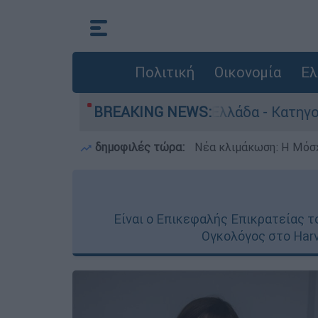
Πολιτική
Οικονομία
Ελ
ποκτονίες στην Ελλάδα - Κατηγορείται και για
BREAKING NEWS:
δημοφιλές τώρα:
Νέα κλιμάκωση: Η Μόσχ
Είναι ο Επικεφαλής Επικρατείας τ
Ογκολόγος στο Harv