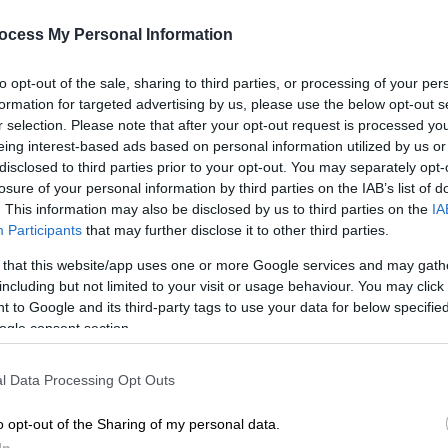
την παραίτηση Ηλιόπουλου: Θα
ΑΘ
ocess My Personal Information
κληθεί να ορκιστεί η Τσαπανίδου
Α
Η Πόπη Τσαπανίδου θα κληθεί να
to opt-out of the sale, sharing to third parties, or processing of your per
ορκιστεί βουλεύτρια Επικρατείας ως
formation for targeted advertising by us, please use the below opt-out s
πρώτη επιλαχούσα – Η διαδικασία
r selection. Please note that after your opt-out request is processed y
eing interest-based ads based on personal information utilized by us or
disclosed to third parties prior to your opt-out. You may separately opt-
losure of your personal information by third parties on the IAB’s list of
. This information may also be disclosed by us to third parties on the
IA
Participants
that may further disclose it to other third parties.
 that this website/app uses one or more Google services and may gath
Πολιτική
|
10.08.2024 19:00
including but not limited to your visit or usage behaviour. You may click 
Το μήνυμα Κασσελάκη μετά την
 to Google and its third-party tags to use your data for below specifi
παραίτηση Ηλιόπουλου
ogle consent section.
Τι ανέφερε ο πρόεδρος του ΣΥΡΙΖΑ
l Data Processing Opt Outs
o opt-out of the Sharing of my personal data.