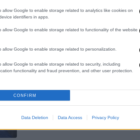
«Καλλιόπη» στο στρατό, να
λέγεται «Καλλιόπος» ή «Κούλης»
o allow Google to enable storage related to analytics like cookies on
evice identifiers in apps.
Τι είπε λίγα λεπτά πριν περάσει την
πύλη του στρατοπέδου
o allow Google to enable storage related to functionality of the website
o allow Google to enable storage related to personalization.
Πολιτική
|
15.03.2024 06:55
o allow Google to enable storage related to security, including
Το παρασκήνιο πίσω από τη… μη-
cation functionality and fraud prevention, and other user protection.
παραίτηση του Ηλιόπουλου, οι
προσπάθειες του Κασσελάκη και ο
ρόλος του Τσίπρα
CONFIRM
Το τι μεσολάβησε και τελικά ο Όθων
Ηλιόπουλος δεν παραιτήθηκε,
απομένει να διευκρινιστεί από τον
Data Deletion
Data Access
Privacy Policy
ίδιο