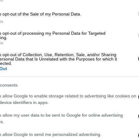
In
o opt-out of the Sale of my Personal Data.
Πολιτική
|
10.08.2024 18:24
In
Εξελίξεις στον ΣΥΡΙΖΑ:
Παραιτήθηκε από βουλευτής ο
to opt-out of processing my Personal Data for Targeted
ing.
Όθωνας Ηλιόπουλος – Ποιοι
In
πρέπει να παραιτηθούν για να
o opt-out of Collection, Use, Retention, Sale, and/or Sharing
πάρει έδρα ο Κασσελάκης
ersonal Data that Is Unrelated with the Purposes for which it
lected.
Οι πρώτες πληροφορίες - Πώς θα
Out
πάρει την έδρα ο Κασσελάκης - Η
ανακοίνωση της Κουμουνδούρου
consents
o allow Google to enable storage related to advertising like cookies on
evice identifiers in apps.
Πολιτικό Παρασκήνιο
|
19.03.2024 12:51
o allow my user data to be sent to Google for online advertising
s.
Κασσελάκης πριν μπει στο
στρατό: Να αλλάξει όνομα η
to allow Google to send me personalized advertising.