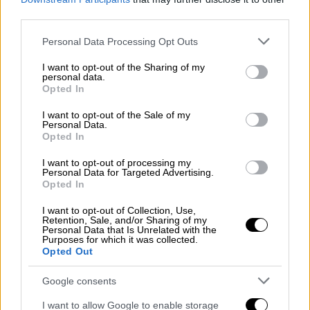
third parties.
Please note that this website/app uses one or more Google
Personal Data Processing Opt Outs
services and may gather and store information including but
Πολιτική
|
25.09.2025 16:19
not limited to your visit or usage behaviour. You may click to
I want to opt-out of the Sharing of my
Άγρια κόντρα Γεωργιάδη-Νατσιού στη
personal data.
grant or deny consent to Google and its third-party tags to
Opted In
Βουλή: «Είσαι ψεύτης και βαθιά
use your data for below specified purposes in below Google
consent section.
αμαρτωλός»
I want to opt-out of the Sale of my
Personal Data.
«Μαχαίρια» βγήκαν στη Βουλή
Opted In
I want to opt-out of processing my
Personal Data for Targeted Advertising.
Opted In
I want to opt-out of Collection, Use,
Retention, Sale, and/or Sharing of my
Personal Data that Is Unrelated with the
Purposes for which it was collected.
Opted Out
Google consents
I want to allow Google to enable storage