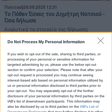
Πολιτική
|
29.09.2025 12:31
Το Πόθεν Έσχες του Δημήτρη Νατσιού -
Όσα δήλωσε
Αναλυτικά τα στοιχεία της δήλωσης
περιουσιακής κατάστασης του προέδρου
της «Νίκης» Δημήτρη Νατσιού
Do Not Process My Personal Information
If you wish to opt-out of the sale, sharing to third parties, or
processing of your personal or sensitive information for
targeted advertising by us, please use the below opt-out
section to confirm your selection. Please note that after your
opt-out request is processed you may continue seeing
interest-based ads based on personal information utilized by
us or personal information disclosed to third parties prior to
your opt-out. You may separately opt-out of the further
disclosure of your personal information by third parties on the
IAB’s list of downstream participants. This information may
also be disclosed by us to third parties on the
IAB’s List of
Downstream Participants
that may further disclose it to other