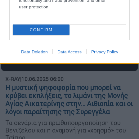
functionality and fraud prevention, and other
user protection.
CONFIRM
Data Deletion
Data Access
Privacy Policy
X-RAY
|
10.06.2025 06:00
Η μυστική ψηφοφορία που μπορεί να
κρύβει εκπλήξεις, το λιμάνι της Μονής
Αγίας Αικατερίνης στην… Αιθιοπία και οι
λόγοι παραίτησης της Συρεγγέλα
Τα σενάρια για πρωθυπουργοποίηση του
Βενιζέλου και η αναμονή για «χρησμό» του
Τσίπρα