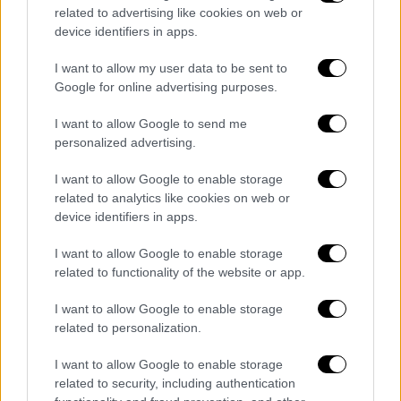
related to advertising like cookies on web or
device identifiers in apps.
I want to allow my user data to be sent to
Google for online advertising purposes.
Πολιτική
|
11.09.2025 09:31
I want to allow Google to send me
Δημοσκόπηση: Πώς κρίνουν τις
personalized advertising.
εξαγγελίες Μητσοτάκη στη ΔΕΘ, ποιον
επιλέγουν ανάμεσα σε Τσίπρα, Σαμαρά,
I want to allow Google to enable storage
related to analytics like cookies on web or
Καρυστιανού
device identifiers in apps.
Η διαφορά Νέας Δημοκρατίας με ΠΑΣΟΚ –
Ποιον πολιτικό αρχηγό εμπιστεύονται
I want to allow Google to enable storage
related to functionality of the website or app.
περισσότερο και τι δυσκολεύει τους
πολίτες περισσότερο στα οικονομικά τους
I want to allow Google to enable storage
related to personalization.
I want to allow Google to enable storage
related to security, including authentication