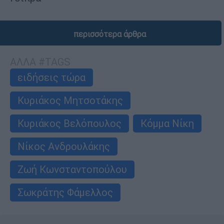
περισσότερα άρθρα
ΑΛΛΑ #TAGS
ειδήσεις τώρα
Κυριάκος Μητσοτάκης
Κυριάκος Βελόπουλος
Κόμμα Νίκη
Νίκος Ανδρουλάκης
Ζωή Κωνσταντοπούλου
Σωκράτης Φάμελλος