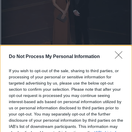
Do Not Process My Personal Information
Lifestyle
|
16.03.2026 12:34
If you wish to opt-out of the sale, sharing to third parties, or
Με δαχτυλίδι αρραβώνων και βέρα στη
processing of your personal or sensitive information for
σκηνή των Όσκαρ η Zendaya -
targeted advertising by us, please use the below opt-out
Επιβεβαιώνεται ο γάμος της με τον Τομ
section to confirm your selection. Please note that after your
Χόλαντ
opt-out request is processed you may continue seeing
interest-based ads based on personal information utilized by
Η ηθοποιός παρέδωσε βραβείο με τον
us or personal information disclosed to third parties prior to
συμπρωταγωνιστή της, Ρόμπερτ Πάτινσον,
your opt-out. You may separately opt-out of the further
ωστόσο τα κοσμήματα στο χέρι τράβηξαν
disclosure of your personal information by third parties on the
IAB’s list of downstream participants. This information may
όλα τα βλέμματα