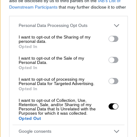
also be disclosed by us to third parties on the
IAB’s List of
Downstream Participants
that may further disclose it to other
third parties.
Please note that this website/app uses one or more Google
Personal Data Processing Opt Outs
services and may gather and store information including but
not limited to your visit or usage behaviour. You may click to
I want to opt-out of the Sharing of my
personal data.
grant or deny consent to Google and its third-party tags to
Opted In
use your data for below specified purposes in below Google
consent section.
I want to opt-out of the Sale of my
Personal Data.
Opted In
I want to opt-out of processing my
Personal Data for Targeted Advertising.
Opted In
I want to opt-out of Collection, Use,
Retention, Sale, and/or Sharing of my
Σινεμά
|
16.03.2026 11:20
Personal Data that Is Unrelated with the
Purposes for which it was collected.
Σημαντικές απουσίες από το «In
Opted Out
Memoriam» των 'Οσκαρ παρά τη
Google consents
διευρημένη διάρκειά του