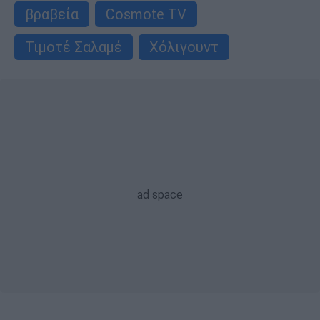
βραβεία
Cosmote TV
Τιμοτέ Σαλαμέ
Χόλιγουντ