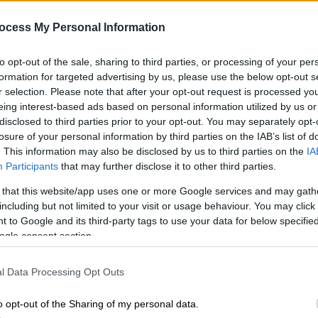
Ώρ
Τζον για τα Όσκαρ
Ώ
ocess My Personal Information
Η ηθοποιός έδωσε το «παρών» στο
καθιερωμένο πάρτι του μουσικού
to opt-out of the sale, sharing to third parties, or processing of your per
formation for targeted advertising by us, please use the below opt-out s
r selection. Please note that after your opt-out request is processed y
eing interest-based ads based on personal information utilized by us or
disclosed to third parties prior to your opt-out. You may separately opt-
losure of your personal information by third parties on the IAB’s list of
. This information may also be disclosed by us to third parties on the
IA
Lifestyle
|
17.03.2026 11:55
Participants
that may further disclose it to other third parties.
Στο Κίεβο για συνάντηση με τον
 that this website/app uses one or more Google services and may gath
Ζελένσκι ο Σον Πεν την ώρα της
including but not limited to your visit or usage behaviour. You may click 
βράβευσης του στα Όσκαρ
 to Google and its third-party tags to use your data for below specifi
ogle consent section.
Ο χολιγουντιανός σταρ δείχνει
έμπρακτα από την αρχή του πολέμου
τη στήριξή του στη χώρα
l Data Processing Opt Outs
o opt-out of the Sharing of my personal data.