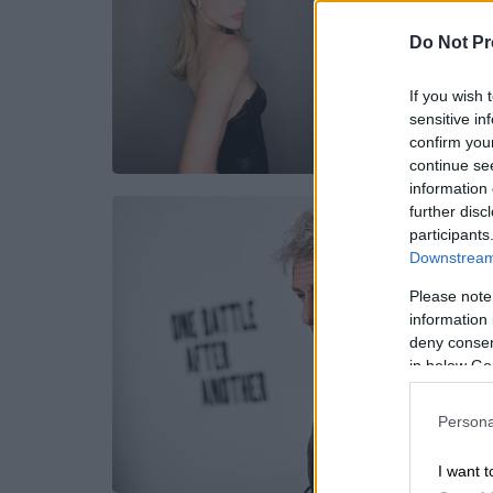
Do Not Pr
If you wish 
sensitive in
confirm you
continue se
information 
further disc
participants
Downstream 
Please note
information 
deny consent
in below Go
Persona
I want t