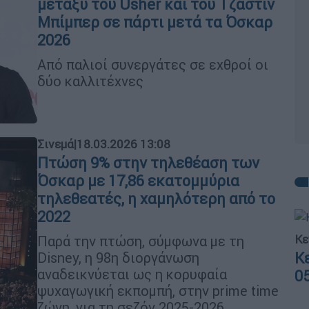
μεταξύ του Usher και του Τζάστιν
Μπίμπερ σε πάρτι μετά τα Όσκαρ
2026
Από παλιοί συνεργάτες σε εχθροί οι
δύο καλλιτέχνες
Σινεμά
|
18.03.2026 13:08
Πτώση 9% στην τηλεθέαση των
Όσκαρ με 17,86 εκατομμύρια
τηλεθεατές, η χαμηλότερη από το
2022
Κε
Παρά την πτώση, σύμφωνα με τη
Κ
Disney, η 98η διοργάνωση
αναδεικνύεται ως η κορυφαία
0
ψυχαγωγική εκπομπή, στην prime time
ζώνη, για τη σεζόν 2025-2026