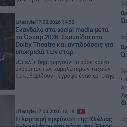
Ώρ
Ώ
Lifestyle
|
17.03.2026 14:52
Σκάνδαλο στα social media μετά
τα Όσκαρ 2026: Σκουπίδια στο
Dolby Theatre και αντιδράσεις για
Ώρ
υποκρισία των σταρ
Ώ
«Οι ελίτ δημιουργούν το χάος και οι
άνθρωποι των χαμηλότερων τάξεων
το καθαρίζουν», έγραψε ένας χρήστης
ΑΠ
Λ
δ
Lifestyle
|
17.03.2026 12:18
Η λαμπερή εμφάνιση της Κλέλιας
Ανδριολάτου στο πάρτι του Έλτον