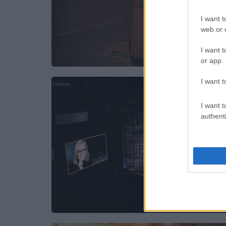
I want t
web or d
I want t
or app.
I want t
I want t
authenti