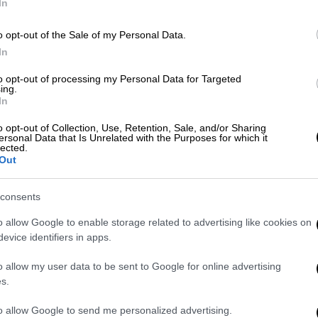
In
o opt-out of the Sale of my Personal Data.
Σινεμά
|
16.03.2026 22:00
In
Ο Μάικλ Μπ. Τζόρνταν γιόρτασε
την κατάκτηση του βραβείου
to opt-out of processing my Personal Data for Targeted
ing.
Α΄Ανδρικού Ρόλου σε... φαστ
In
φουντ
o opt-out of Collection, Use, Retention, Sale, and/or Sharing
Ο ηθοποιός μάλιστα μοίρασε
ersonal Data that Is Unrelated with the Purposes for which it
lected.
αυτόγραφα και έβγαλε φωτογραφίες
Out
με τους θαμώνες
consents
o allow Google to enable storage related to advertising like cookies on
Lifestyle
|
16.03.2026 12:34
evice identifiers in apps.
Με δαχτυλίδι αρραβώνων και
o allow my user data to be sent to Google for online advertising
βέρα στη σκηνή των Όσκαρ η
s.
Zendaya - Επιβεβαιώνεται ο γάμος
της με τον Τομ Χόλαντ
to allow Google to send me personalized advertising.