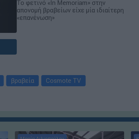
Το φετινό «In Memoriam» στην
απονομή βραβείων είχε μία ιδιαίτερη
«επανένωση»
βραβεία
Cosmote TV
Μαρία Λιλιοπούλου
Κ