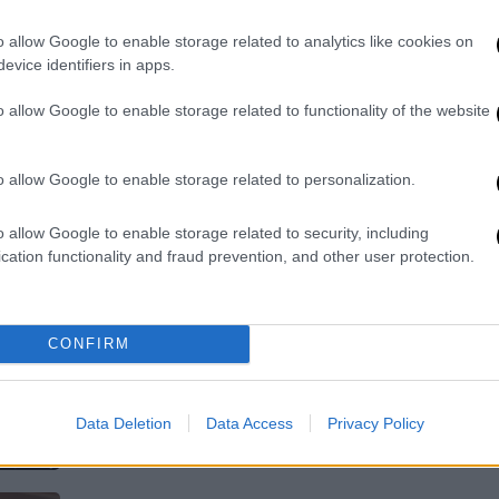
Η ηθοποιός παρέδωσε βραβείο με
o allow Google to enable storage related to analytics like cookies on
τον συμπρωταγωνιστή της, Ρόμπερτ
evice identifiers in apps.
Πάτινσον, ωστόσο τα κοσμήματα στο
χέρι τράβηξαν όλα τα βλέμματα
o allow Google to enable storage related to functionality of the website
o allow Google to enable storage related to personalization.
Σινεμά
|
16.03.2026 11:20
o allow Google to enable storage related to security, including
Σημαντικές απουσίες από το «In
cation functionality and fraud prevention, and other user protection.
Memoriam» των 'Οσκαρ παρά τη
διευρημένη διάρκειά του
Το καθιερωμένο αφιέρωμα στους
CONFIRM
εκλιπόντες καλλιτέχνες είχε πολλές
απουσίες
Data Deletion
Data Access
Privacy Policy