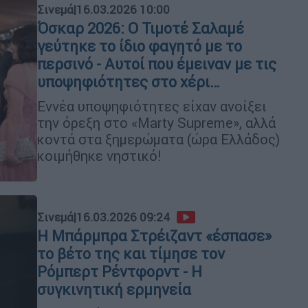
Σινεμά
|
16.03.2026 10:00
Όσκαρ 2026: Ο Τιμοτέ Σαλαμέ
γεύτηκε το ίδιο φαγητό με το
περσινό - Αυτοί που έμειναν με τις
υποψηφιότητες στο χέρι…
Εννέα υποψηφιότητες είχαν ανοίξει
την όρεξη στο «Marty Supreme», αλλά
κοντά στα ξημερώματα (ώρα Ελλάδος)
κοιμήθηκε νηστικό!
Σινεμά
|
16.03.2026 09:24
Η Μπάρμπρα Στρέιζαντ «έσπασε»
το βέτο της και τίμησε τον
Ρόμπερτ Ρέντφορντ - Η
συγκινητική ερμηνεία