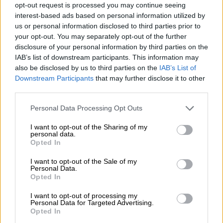
προσπάθεια της αντιπολίτευσης να
opt-out request is processed you may continue seeing
interest-based ads based on personal information utilized by
βαφτίσει δήθεν "γαλάζια" την υπόθεση της
us or personal information disclosed to third parties prior to
Πόπης Σεμερτζίδου και του συντρόφου της
your opt-out. You may separately opt-out of the further
Χρήστου Μαγειρία» αναφέρουν πηγές
disclosure of your personal information by third parties on the
IAB’s list of downstream participants. This information may
also be disclosed by us to third parties on the
IAB’s List of
Downstream Participants
that may further disclose it to other
third parties.
Please note that this website/app uses one or more Google
Personal Data Processing Opt Outs
services and may gather and store information including but
not limited to your visit or usage behaviour. You may click to
I want to opt-out of the Sharing of my
personal data.
grant or deny consent to Google and its third-party tags to
Opted In
use your data for below specified purposes in below Google
consent section.
I want to opt-out of the Sale of my
Personal Data.
Opted In
I want to opt-out of processing my
Personal Data for Targeted Advertising.
Opted In