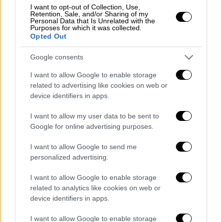
Πολιτική
|
22.09.2025 15:08
I want to opt-out of Collection, Use,
Retention, Sale, and/or Sharing of my
Βορίδης: Καμία συνομιλία που να με
Personal Data that Is Unrelated with the
εμπλέκει σε παράνομες ενισχύσεις - Ο
Purposes for which it was collected.
Opted Out
Ρούτσι είναι θέμα της Δικαιοσύνης
Google consents
Ο βουλευτής της Νέας Δημοκρατίας μίλησε
και για τον Πάνο Ρούτσι που διανύει την
I want to allow Google to enable storage
όγδοη ημέρα απεργίας πείνας, με αίτημα την
related to advertising like cookies on web or
εκταφή της σορού του γιου του, Ντένις
device identifiers in apps.
I want to allow my user data to be sent to
Google for online advertising purposes.
I want to allow Google to send me
personalized advertising.
I want to allow Google to enable storage
related to analytics like cookies on web or
device identifiers in apps.
I want to allow Google to enable storage