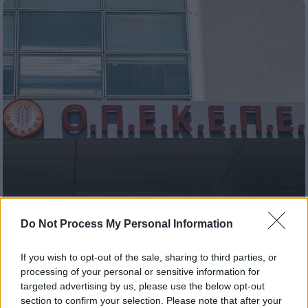
Πολιτική
|
02.10.2025 17:16
Do Not Process My Personal Information
Πηγές ΝΔ: Επί ΣΥΡΙΖΑ ξεκίνησε η
υπόθεση Σεμερτζίδου - Εμείς τη
If you wish to opt-out of the sale, sharing to third parties, or
processing of your personal or sensitive information for
στείλαμε στη Δικαιοσύνη
targeted advertising by us, please use the below opt-out
«Στο κενό και με πάταγο έπεσε η
section to confirm your selection. Please note that after your