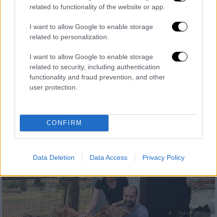
related to functionality of the website or app.
I want to allow Google to enable storage
related to personalization.
Ελλάδα
|
15.09.2025 22:15
I want to allow Google to enable storage
Από το πόρισμα στην Ευρωπαϊκή
related to security, including authentication
functionality and fraud prevention, and other
Εισαγγελία: Η υπόθεση Σεμερτζίδου και
user protection.
οι αντιδράσεις για τις δεσμεύσεις
Βαρύτατες οι ευθύνες που καταλογίζονται
στην κτηνοτρόφο και πρώην στέλεχος της
CONFIRM
Νέας Δημοκρατίας
Data Deletion
Data Access
Privacy Policy