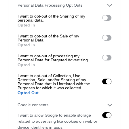
Σώτη Τριανταφύλλου: «Ίσως βοηθήσει η
Please note that this website/app uses one or more Google
Personal Data Processing Opt Outs
services and may gather and store information including but
κατάργηση της αργίας στις 17
not limited to your visit or usage behaviour. You may click to
I want to opt-out of the Sharing of my
Νοεμβρίου»
personal data.
grant or deny consent to Google and its third-party tags to
Opted In
use your data for below specified purposes in below Google
Σύμφωνα με την ίδια, «πολλά παιδιά
consent section.
μπερδεύουν τη 17η Νοεμβρίου 1973 με τον
I want to opt-out of the Sale of my
Personal Data.
Β' Παγκόσμιο Πόλεμο. Η αποτυχία της
Opted In
πασοκικής παιδείας είχε και έχει βαθιά
I want to opt-out of processing my
επίδραση στη ζωή των πόλεων»
Personal Data for Targeted Advertising.
Opted In
ΑΛΛΑ #TAGS
I want to opt-out of Collection, Use,
Πολυτεχνείο
17 Νοεμβρίου
Retention, Sale, and/or Sharing of my
Personal Data that Is Unrelated with the
Purposes for which it was collected.
Κρατικά Βραβεία Λογοτεχνίας
Opted Out
MeToo
Σικελία
μαφία
Google consents
I want to allow Google to enable storage
Πατάκης
related to advertising like cookies on web or
device identifiers in apps.