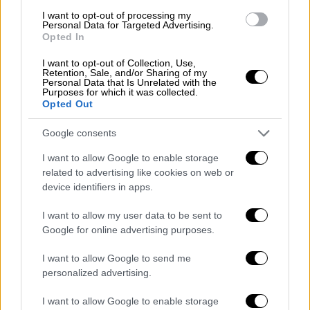
I want to opt-out of processing my
Personal Data for Targeted Advertising.
Opted In
I want to opt-out of Collection, Use,
Retention, Sale, and/or Sharing of my
Personal Data that Is Unrelated with the
Purposes for which it was collected.
Opted Out
Google consents
I want to allow Google to enable storage
Κόσμος
|
18.05.2023 10:46
related to advertising like cookies on web or
Απίστευτο κι όμως αληθινό: Τέσσερα
device identifiers in apps.
μικρά παιδιά επιβίωσαν στη ζούγκλα για
15 μέρες μετά από αεροπορικό
I want to allow my user data to be sent to
Google for online advertising purposes.
δυστύχημα
Κρατήθηκαν στη ζωή στη ζούγκλα του
I want to allow Google to send me
Αμαζονίου – Το ένα, μάλιστα, είναι ένα μωρό
personalized advertising.
μόλις 11 μηνών
I want to allow Google to enable storage