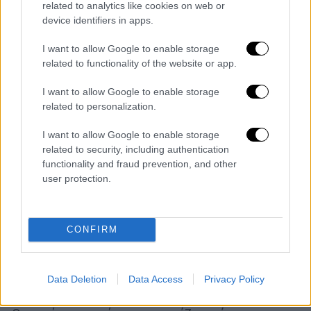
related to analytics like cookies on web or
device identifiers in apps.
I want to allow Google to enable storage
related to functionality of the website or app.
I want to allow Google to enable storage
related to personalization.
I want to allow Google to enable storage
related to security, including authentication
functionality and fraud prevention, and other
user protection.
CONFIRM
Κόσμος
|
29.03.2022 07:55
Πραγματικοί… survivors: Επέζησαν στη
ζούγκλα του Αμαζονίου μόνοι τους για
Data Deletion
Data Access
Privacy Policy
σχεδόν έναν μήνα