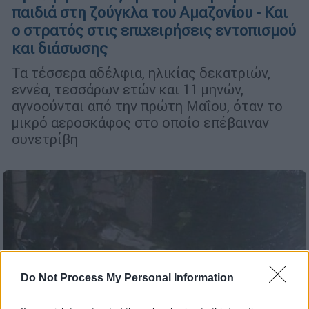
παιδιά στη ζούγκλα του Αμαζονίου - Και
ο στρατός στις επιχειρήσεις εντοπισμού
και διάσωσης
Τα τέσσερα αδέλφια, ηλικίας δεκατριών,
εννέα, τεσσάρων ετών και 11 μηνών,
αγνοούνται από την πρώτη Μαΐου, όταν το
μικρό αεροσκάφος στο οποίο επέβαιναν
συνετρίβη
Do Not Process My Personal Information