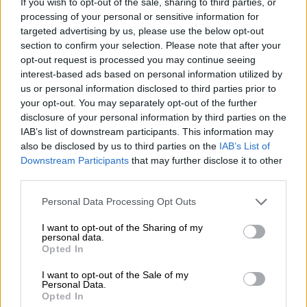
If you wish to opt-out of the sale, sharing to third parties, or
processing of your personal or sensitive information for
targeted advertising by us, please use the below opt-out
section to confirm your selection. Please note that after your
opt-out request is processed you may continue seeing
interest-based ads based on personal information utilized by
Κόσμος
|
18.05.2023 20:13
us or personal information disclosed to third parties prior to
Ανατροπή: Δεν βρέθηκαν τελικά τα
your opt-out. You may separately opt-out of the further
παιδιά στη ζούγκλα του Αμαζονίου -
disclosure of your personal information by third parties on the
IAB’s list of downstream participants. This information may
Συνεχίζεται το θρίλερ μετά τη συντριβή
also be disclosed by us to third parties on the
IAB’s List of
αεροσκάφους
Downstream Participants
that may further disclose it to other
third parties.
Ο πρόεδρος της Κολομβίας διέψευσε την
πρώτη του ανάρτηση ότι είχαν βρεθεί -
Please note that this website/app uses one or more Google
Personal Data Processing Opt Outs
Συνεχίζονται οι έρευνες
services and may gather and store information including but
not limited to your visit or usage behaviour. You may click to
I want to opt-out of the Sharing of my
personal data.
grant or deny consent to Google and its third-party tags to
Opted In
use your data for below specified purposes in below Google
consent section.
I want to opt-out of the Sale of my
Personal Data.
Opted In