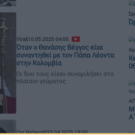
Ώρ
Ώ
Viral
|
10.05.2025 04:00
Όταν ο Θανάσης Βέγγος είχε
Κε
συναντηθεί με τον Πάπα Λέοντα
Κ
στην Κολομβία
0
Οι δυο τους είχαν συνομιλήσει στο
πλαίσιο γεύματος
ΑΠ
Μ
Α
Our Network
|
23.04.2025 18:00