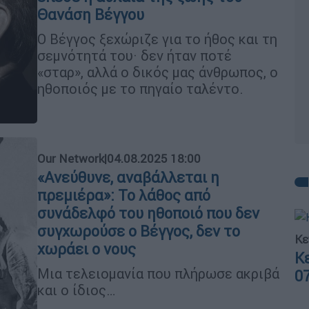
Θανάση Βέγγου
Ο Βέγγος ξεχώριζε για το ήθος και τη
σεμνότητά του· δεν ήταν ποτέ
«σταρ», αλλά ο δικός μας άνθρωπος, ο
ηθοποιός με το πηγαίο ταλέντο.
Our Network
|
04.08.2025 18:00
«Ανεύθυνε, αναβάλλεται η
πρεμιέρα»: Το λάθος από
συνάδελφό του ηθοποιό που δεν
συγχωρούσε ο Βέγγος, δεν το
Κε
χωράει ο νους
Κ
Μια τελειομανία που πλήρωσε ακριβά
0
και ο ίδιος…