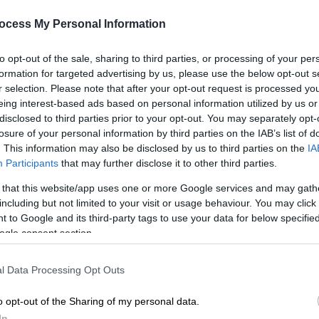
Έδωσε εντολή να γυριστεί ξανά: Η
ocess My Personal Information
αλλαγή του Φίνου στον «Ηλία του
ΑΠ
16ου» που έκανε όλη τη διαφορά
Σ
to opt-out of the sale, sharing to third parties, or processing of your per
στην ταινία
formation for targeted advertising by us, please use the below opt-out s
σ
r selection. Please note that after your opt-out request is processed y
Τι δεν του άρεσε στην αρχική version
eing interest-based ads based on personal information utilized by us or
disclosed to third parties prior to your opt-out. You may separately opt-
losure of your personal information by third parties on the IAB’s list of
. This information may also be disclosed by us to third parties on the
IA
Lifestyle
|
23.02.2025 09:16
Participants
that may further disclose it to other third parties.
Σπύρος Πούλης: «Ήταν πολύ άδικο
 that this website/app uses one or more Google services and may gath
έτσι όπως έφυγε ο Δάνης
including but not limited to your visit or usage behaviour. You may click 
Κατρανίδης»
 to Google and its third-party tags to use your data for below specifi
ogle consent section.
Ο ηθοποιός μίλησε για τη σχέση που
είχε με τον αείμνηστο θεατράνθρωπο
l Data Processing Opt Outs
αλλά και τη συνεργασία που είχε με
τον σπουδαίο Θανάση Βέγγο
o opt-out of the Sharing of my personal data.
In