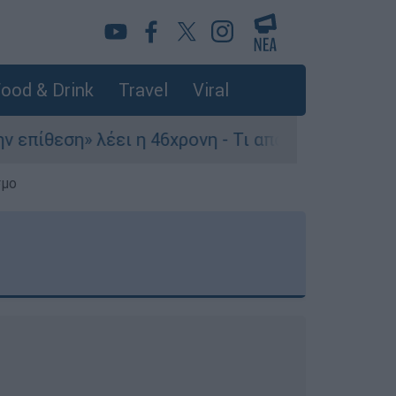
ood & Drink
Travel
Viral
λέει η 46χρονη - Τι αποκάλυψε στους αστυνομικο
σμο