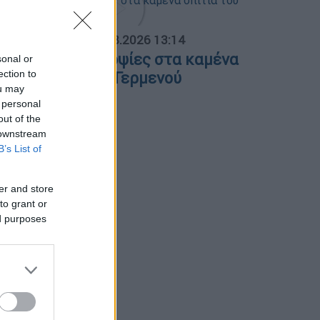
ΟΣΠΑΣΜΑΤΑ...
|
06.08.2026 13:14
ε εξέλιξη οι αυτοψίες στα καμένα
sonal or
ection to
πίτια του Πόρτο Γερμενού
ou may
 personal
out of the
 downstream
B’s List of
er and store
to grant or
ed purposes