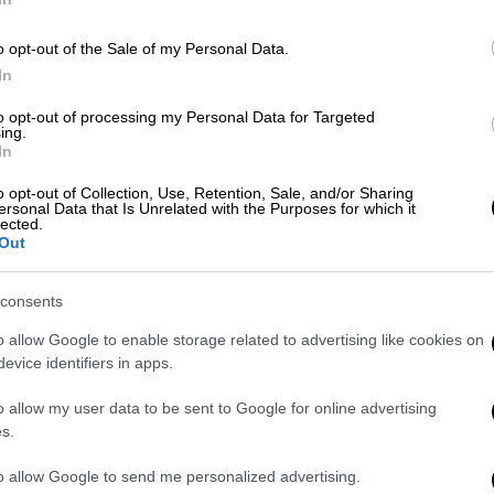
o opt-out of the Sale of my Personal Data.
Our Network
|
26.01.2025 18:00
In
«Ανεύθυνοι, αντίχριστοι,
προχειρολόγοι…»: Το λάθος που
to opt-out of processing my Personal Data for Targeted
ing.
δεν συγχωρούσε ποτέ ο Θανάσης
In
Βέγγος στη δουλειά του
o opt-out of Collection, Use, Retention, Sale, and/or Sharing
ersonal Data that Is Unrelated with the Purposes for which it
Mια τελειομανία που πλήρωσε ακριβά
lected.
και ο ίδιος…
Out
consents
Our Network
|
21.01.2025 18:00
o allow Google to enable storage related to advertising like cookies on
«Τσίμπα τον Χατζηχρήστο»: Ο
evice identifiers in apps.
λόγος που ο Φίνος πέταξε τα
o allow my user data to be sent to Google for online advertising
πρώτα γυρίσματα του «Ηλία του
s.
16ου» δίχως δεύτερη σκέψη
to allow Google to send me personalized advertising.
Η αλλαγή που έκανε τη μεγάλη,