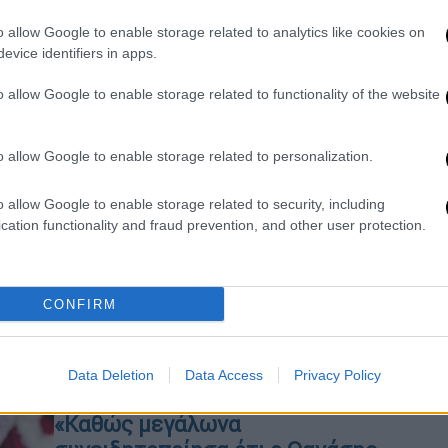
τεράστια διαφορά...
o allow Google to enable storage related to analytics like cookies on
evice identifiers in apps.
Our Network
|
28.12.2024 18:00
o allow Google to enable storage related to functionality of the website
Για τις όμορφες
συμπρωταγωνίστριές του: Ο
o allow Google to enable storage related to personalization.
απαράβατος όρος που έβαζε
πάντα στις ταινίες του ο Θανάσης
o allow Google to enable storage related to security, including
Βέγγος
cation functionality and fraud prevention, and other user protection.
Υπάρχει κάτι που δεν θα συναντήσει
κανείς σε καμία από τις δουλειές του
Θανάση Βέγγου.
CONFIRM
Lifestyle
|
03.12.2024 10:19
Data Deletion
Data Access
Privacy Policy
Βασίλης Χαραλαμπόπουλος:
«Καθώς μεγάλωνα