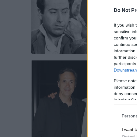
Do Not Pr
If you wish 
sensitive in
confirm you
continue se
information 
further disc
participants
Downstream 
Please note
information 
deny consent
in below Go
Persona
I want t
Opted 