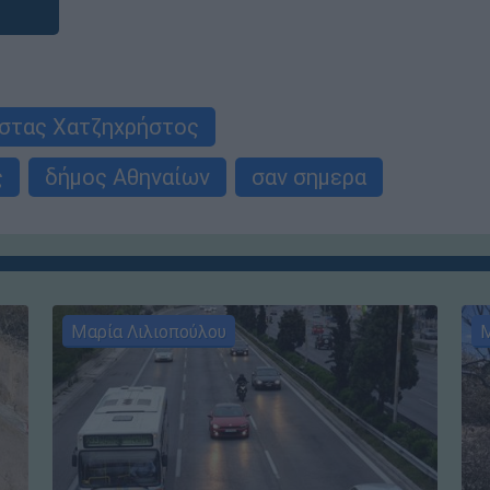
στας Χατζηχρήστος
ς
δήμος Αθηναίων
σαν σημερα
Μαρία Λιλιοπούλου
Μ