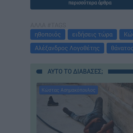
περισσότερα άρθρα
ΑΛΛΑ #TAGS
ηθοποιός
ειδήσεις τώρα
Κώ
Αλέξανδρος Λογοθέτης
θάνατο
ΑΥΤΟ ΤΟ ΔΙΑΒΑΣΕΣ;
Κώστας Ασημακόπουλος