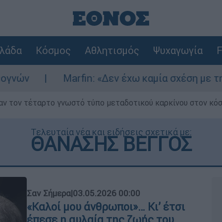
λάδα
Κόσμος
Αθλητισμός
Ψυχαγωγία
F
Marfin: «Δεν έχω καμία σχέση με την επίθεση» 
ν τον τέταρτο γνωστό τύπο μεταδοτικού καρκίνου στον κό
Τελευταία νέα και ειδήσεις σχετικά με:
ΘΑΝΑΣΗΣ ΒΕΓΓΟΣ
Σαν Σήμερα
|
03.05.2026 00:00
«Καλοί μου άνθρωποι»… Κι’ έτσι
έπεσε η αυλαία της ζωής του