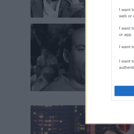
I want t
web or d
I want t
or app.
I want t
I want t
authenti